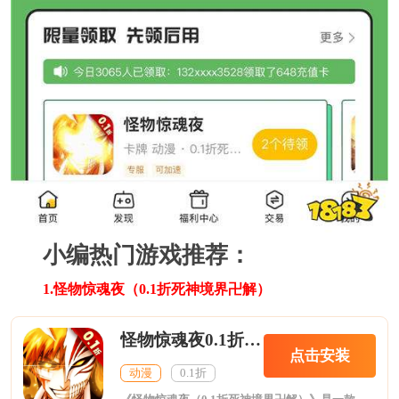
小编热门游戏推荐：
1.怪物惊魂夜（0.1折死神境界卍解）
怪物惊魂夜0.1折死神境界卍解
点击安装
动漫
0.1折