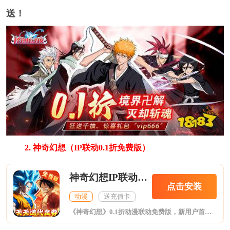
送！
2. 神奇幻想（IP联动0.1折免费版）
神奇幻想IP联动0.1折免费版
点击安装
动漫
送充值卡
《神奇幻想》0.1折动漫联动免费版，新用户首天送6480代金券，后续每天送2000代金券！多种经典IP联动乱斗，火影龙珠鬼灭乱入海贼世界。连续登录有惊喜，千抽豪礼招募不停。游戏操作简单，休闲护肝，多种策略组合无限，带来极致舒适的游戏体验！挂机开箱有好礼，离线招财上线开箱。超多动漫人物集聚，体验不同剧情，一起航海勇夺ONEPIECE！