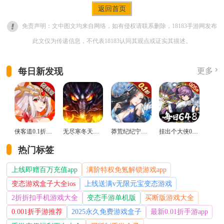
返回首页
免责声明：文中图文均来自网络，如有侵权请联系删除，18183手游网发布
此文仅为传递信息，不代表18183认同其观点或证实其描述。
每日新发现
更多
侠客道0.1折变态版
无尽寒冬天蛇新春送礼版
莽荒纪纪宁传奇0.1折送无限连抽版
挂出个大侠0.05折免单福利版
热门标签
上线即赠百万充值app
满阶特权免氪解锁游戏app
变态游戏盒子大全ios
上线送满v无限元宝变态游戏
2折折扣手机游戏大全
变态手游单机版
买断版游戏大全
0.001折手游推荐
2025永久免费游戏盒子
最新0.01折手游app