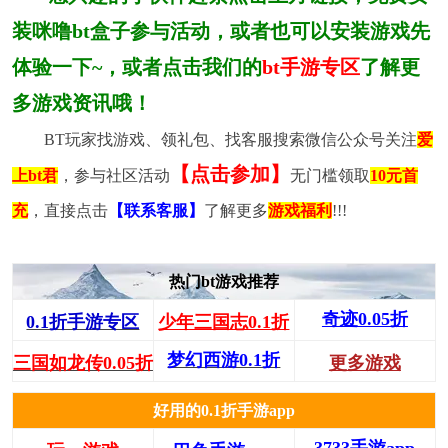
装咪噜bt盒子参与活动，或者也可以安装游戏先
体验一下~，或者点击我们的
bt手游专区
了解更
多游戏资讯哦！
BT玩家找游戏、领礼包、找客服搜索微信公众号关注
爱
【点击参加】
上bt君
，参与社区活动
无门槛领取
10元首
充
，直接点击
【联系客服】
了解更多
游戏福利
!!!
热门bt游戏推荐
奇迹0.05折
0.1折手游专区
少年三国志0.1折
梦幻西游0.1折
三国如龙传0.05折
更多游戏
好用的0.1折手游app
3733手游app