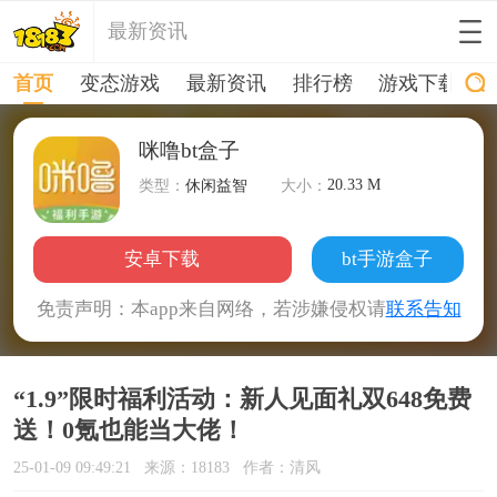
最新资讯
首页
变态游戏
最新资讯
排行榜
游戏下载
咪噜bt盒子
20.33 M
类型：
休闲益智
大小：
安卓下载
bt手游盒子
免责声明：本app来自网络，若涉嫌侵权请
联系告知
“1.9”限时福利活动：新人见面礼双648免费
送！0氪也能当大佬！
25-01-09 09:49:21
来源：18183
作者：清风