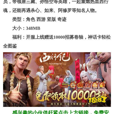
员，带领唐三藏、孙悟空等英雄，一起重燃热血西行
魂，还能再遇杀心、如来、阿修罗等知名人物。
类型：角色 西游 竖版 奇迹
大小：348MB
福利：开服上线赠送10000招募卷轴，神话卡轻松
全图鉴
感兴趣的小伙伴赶紧点击上方链接，免费安