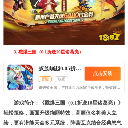
3. 戳爆三国（0.1折送10星诸葛亮）
蚁族崛起0.05折百抽典藏吕布
点击安装
冒险
放置
造蚂蚁王国，与何止百万玩家斗智斗勇，招蚁族豪将，丰富阵营赢下战争！在《蚁族崛起》你将作为蚁族统帅，建造你的专属蚂蚁王国。神机妙算的三国英雄、智勇双全的凯撒，还有数位出类拔萃的豪将，都等待你招募入队，成为蚁族中坚！通过资源囤积、城防修建、战力提升，将一方蚁穴壮大成为兵「蚁」强壮的王国城邦！与百万玩家结盟或是为敌，抵御强敌进攻，联手攻克城池，战无不胜，攻无不取，成为地下世界的霸主！与此同时，游戏还采用技术前沿的引擎开发，呈现高品质的画面。
游戏简介：《戳爆三国（0.1折送10星诸葛亮）》
轻松策略，画面升级绚丽特效，高颜值名将美人立
绘，更有潜能天命多元系统，阵营互克结合经典怒气