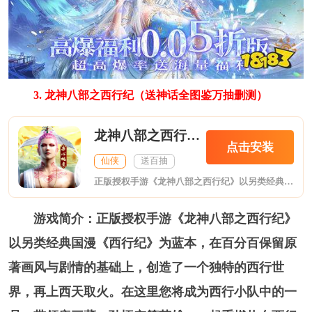
3. 龙神八部之西行纪（送神话全图鉴万抽删测）
龙神八部之西行纪送神话全图鉴万抽
点击安装
仙侠
送百抽
正版授权手游《龙神八部之西行纪》以另类经典国漫《西行纪》为蓝本，在百分百保留原著画风与剧情的基础上，创造了一个独特的西行世界，再上西天取火。在这里您将成为西行小队中的一员，带领唐三藏、孙悟空等英雄，一起重燃热血西行魂，还能再遇杀心、如来、阿修罗等知名人物。
游戏简介：正版授权手游《龙神八部之西行纪》
以另类经典国漫《西行纪》为蓝本，在百分百保留原
著画风与剧情的基础上，创造了一个独特的西行世
界，再上西天取火。在这里您将成为西行小队中的一