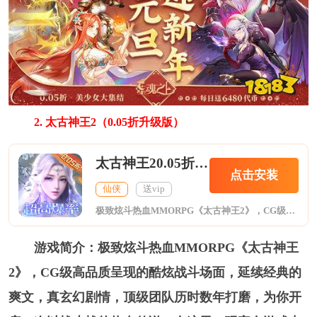
2. 太古神王2（0.05折升级版）
太古神王20.05折升级版
点击安装
仙侠
送vip
极致炫斗热血MMORPG《太古神王2》，CG级高品质呈现的酷炫战斗场面，延续经典的爽文，真玄幻剧情，顶级团队历时数年打磨，为你开启一次以战止战的热血传说。在这里，玩家在游戏中可以扮演英勇善战的狂战角色，并且新的时代伴随着新的篇章，玩家追随主角开展全新的剧情，在新的世界里既可以看到神王世界的身影，又能看到无双世界的全新场景，酷炫的坐骑，飘逸的神仆，灵动的翅膀，洪荒中的神器等，他们将陪伴玩家在无双世界里共同成长，登上顶峰。
游戏简介：极致炫斗热血MMORPG《太古神王
2》，CG级高品质呈现的酷炫战斗场面，延续经典的
爽文，真玄幻剧情，顶级团队历时数年打磨，为你开