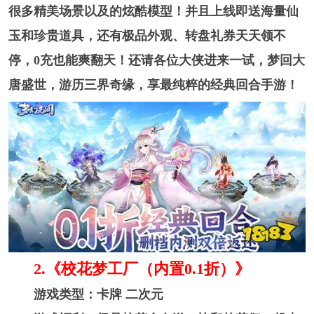
很多精美场景以及的炫酷模型！并且上线即送海量仙
玉和珍贵道具，还有极品外观、转盘礼券天天领不
停，0充也能爽翻天！还请各位大侠进来一试，梦回大
唐盛世，游历三界奇缘，享最纯粹的经典回合手游！
2. 《校花梦工厂（内置0.1折）》
游戏类型：卡牌 二次元