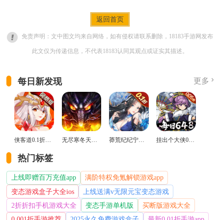
返回首页
免责声明：文中图文均来自网络，如有侵权请联系删除，18183手游网发布
此文仅为传递信息，不代表18183认同其观点或证实其描述。
每日新发现
更多
侠客道0.1折变态版
无尽寒冬天蛇新春送礼版
莽荒纪纪宁传奇0.1折送无限连抽版
挂出个大侠0.05折免单福利版
热门标签
上线即赠百万充值app
满阶特权免氪解锁游戏app
变态游戏盒子大全ios
上线送满v无限元宝变态游戏
2折折扣手机游戏大全
变态手游单机版
买断版游戏大全
0.001折手游推荐
2025永久免费游戏盒子
最新0.01折手游app