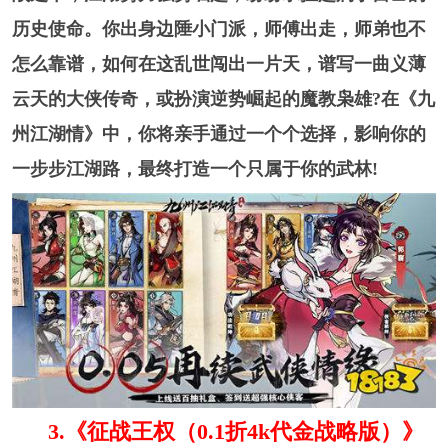
历史使命。你出身边陲小门派，师傅出走，师弟也不
怎么靠谱，如何在这乱世闯出一片天，谱写一曲义薄
云天的大侠传奇，或扮演逆势崛起的魔教枭雄?在《九
州江湖情》中，你将亲手通过一个个选择，影响你的
一步步江湖路，最终打造一个只属于你的武林!
3.《征战王权（0.1折4k代金战略版）》