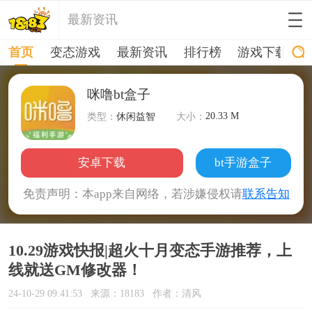
最新资讯
首页
变态游戏
最新资讯
排行榜
游戏下载
咪噜bt盒子
20.33 M
类型：
休闲益智
大小：
安卓下载
bt手游盒子
免责声明：本app来自网络，若涉嫌侵权请
联系告知
10.29游戏快报|超火十月变态手游推荐，上
线就送GM修改器！
24-10-29 09:41:53
来源：18183
作者：清风