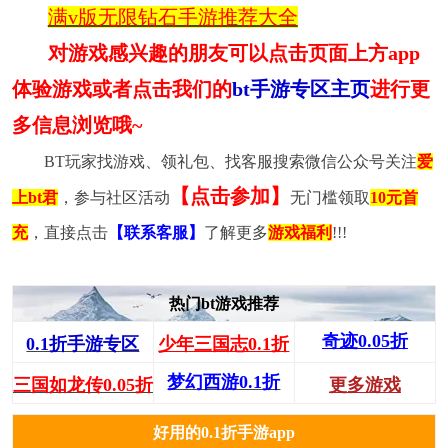
满v版无限钻石手游推荐大全
对游戏感兴趣的朋友可以点击页面上方app
体验游戏或者点击我们的
bt手游专区主页
进行更
多信息浏览哦~
BT玩家找游戏、领礼包、找客服搜索微信公众号关注
爱
【点击参加】
上bt君
，参与社区活动
无门槛领取
10元首
充
，直接点击
【联系客服】
了解更多
游戏福利
!!!
热门bt游戏推荐
奇迹0.05折
0.1折手游专区
少年三国志0.1折
梦幻西游0.1折
三国如龙传0.05折
更多游戏
好用的0.1折手游app