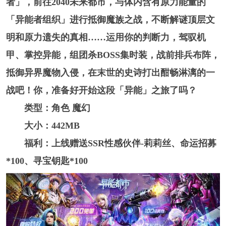
者」，前往2040未来都市，与体内含有原力能量的
「异能者组织」进行抵御魔族之战，不断解谜顶层文
明和原力遗失的真相……运用你的判断力，驾驭机
甲、掌控异能，组团杀BOSS集时装，战前排兵布阵，
抵御异界魔物入侵，在末世的史诗打出酣畅淋漓的一
战吧！你，准备好开始这段「异能」之旅了吗？
类型：角色 魔幻
大小：442MB
福利：上线赠送SSR性感伙伴-莉莉丝、命运招募
*100、寻宝钥匙*100