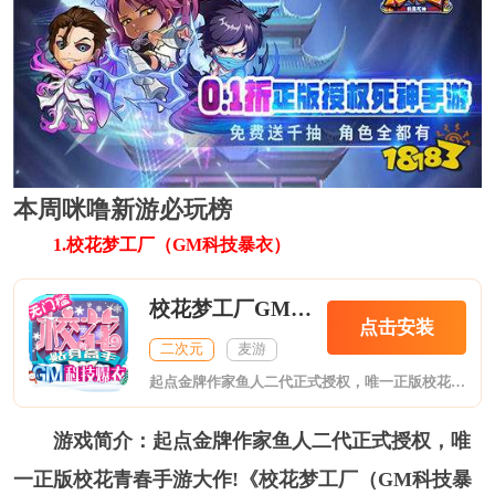
本周咪噜新游必玩榜
1.校花梦工厂（GM科技暴衣）
校花梦工厂GM科技爆衣
点击安装
二次元
麦游
起点金牌作家鱼人二代正式授权，唯一正版校花青春手游大作!《校花梦工厂（GM科技爆衣）》是款集校园、穿越、修真、与少女养成为一体的新式恋爱手游。游戏剧情复刻小说原著、全体校花助阵，游戏采用精美的角色立绘配合个性养成玩法，既可体验热血沸腾的宅男逆袭成大神剧情，又能与心仪校花共同谱写高校恋爱物语，后官佳丽任你追逐。
游戏简介： 起点金牌作家鱼人二代正式授权，唯
一正版校花青春手游大作!《校花梦工厂（GM科技暴