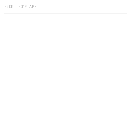
08-08
0.01折APP
人气破解版手游有哪些？2026高
人气的破解版手游下载合集
08-08
0.01折APP
哪些游戏可以不登录秒玩？2026开局不用登录的游戏
大全汇总
08-08
0.01折APP
哪款一折手游可以直接在线玩？2026能在线玩不下载
的一折手游精选