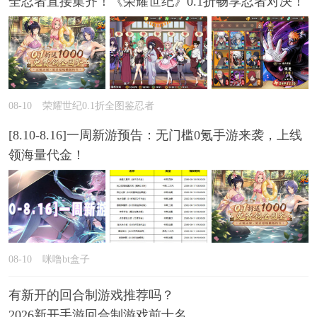
全忍者直接集齐！《荣耀世纪》0.1折畅享忍者对决！
08-10
荣耀世纪0.1折全图鉴忍者
[8.10-8.16]一周新游预告：无门槛0氪手游来袭，上线
领海量代金！
08-10
咪噜bt盒子
有新开的回合制游戏推荐吗？
2026新开手游回合制游戏前十名