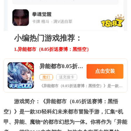
小编热门游戏推荐：
1.异能都市（0.05折送赛博：黑悟空）
异能都市0.05折送黑悟空
点击安装
魔幻
送充值卡
《异能都市（0.05折送赛博：黑悟空）》是一款3D轻科幻未来都市冒险手游，汇集“机甲、异能、魔物“的都市幻想为一体。你将作为「异能者」，前往2040未来都市，与体内含有原力能量的「异能者组织」进行抵御魔族之战，不断解谜顶层文明和原力遗失的真相……运用你的判断力，驾驭机甲、掌控异能，组团杀BOSS集时装，战前排兵布阵，抵御异界魔物入侵，在末世的史诗打出酣畅淋漓的一战吧！你，准备好开始这段「异能」之旅了吗？
游戏简介：《异能都市（0.05折送赛博：黑悟
空）》是一款3D轻科幻未来都市冒险手游，汇集“机
甲、异能、魔物“的都市幻想为一体。你将作为「异能