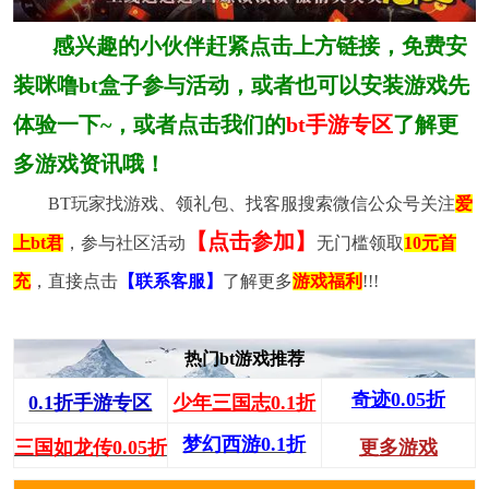
感兴趣的小伙伴赶紧点击上方链接，免费安
装咪噜bt盒子参与活动，或者也可以安装游戏先
体验一下~，或者点击我们的
bt手游专区
了解更
多游戏资讯哦！
BT玩家找游戏、领礼包、找客服搜索微信公众号关注
爱
【点击参加】
上bt君
，参与社区活动
无门槛领取
10元首
充
，直接点击
【联系客服】
了解更多
游戏福利
!!!
热门bt游戏推荐
奇迹0.05折
0.1折手游专区
少年三国志0.1折
梦幻西游0.1折
三国如龙传0.05折
更多游戏