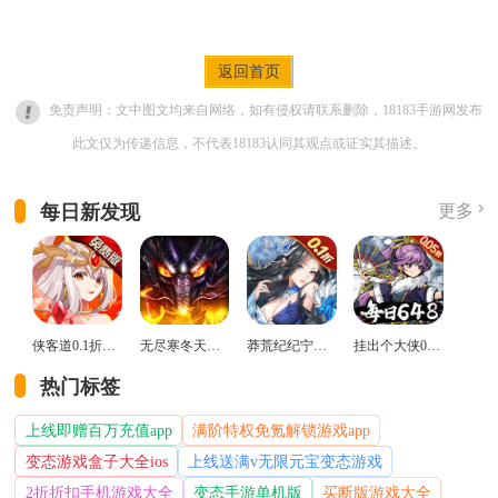
返回首页
免责声明：文中图文均来自网络，如有侵权请联系删除，18183手游网发布
此文仅为传递信息，不代表18183认同其观点或证实其描述。
每日新发现
更多
侠客道0.1折变态版
无尽寒冬天蛇新春送礼版
莽荒纪纪宁传奇0.1折送无限连抽版
挂出个大侠0.05折免单福利版
热门标签
上线即赠百万充值app
满阶特权免氪解锁游戏app
变态游戏盒子大全ios
上线送满v无限元宝变态游戏
2折折扣手机游戏大全
变态手游单机版
买断版游戏大全