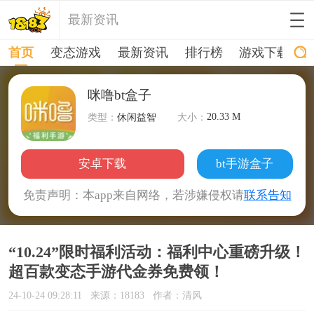
最新资讯
首页
变态游戏
最新资讯
排行榜
游戏下载
咪噜bt盒子
20.33 M
类型：
休闲益智
大小：
安卓下载
bt手游盒子
免责声明：本app来自网络，若涉嫌侵权请
联系告知
“10.24”限时福利活动：福利中心重磅升级！
超百款变态手游代金券免费领！
24-10-24 09:28:11
来源：18183
作者：清风