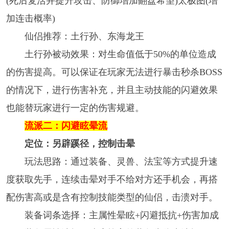
(死后复活并提升攻击、防御增加翻盘希望)太极图(增
加连击概率)
仙侣推荐：土行孙、东海龙王
土行孙被动效果：对生命值低于50%的单位造成
的伤害提高。可以保证在玩家无法进行暴击秒杀BOSS
的情况下，进行伤害补充，并且主动技能的闪避效果
也能替玩家进行一定的伤害规避。
流派二：闪避眩晕流
定位：另辟蹊径，控制击晕
玩法思路：通过装备、灵兽、法宝等方式提升速
度获取先手，连续击晕对手不给对方还手机会，再搭
配伤害高或是含有控制技能类型的仙侣，击溃对手。
装备词条选择：主属性晕眩+闪避抵抗+伤害加成