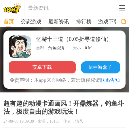
最新资讯
首页
变态游戏
最新资讯
排行榜
游戏下载
忆游十三道（0.05折寻道修仙）
0 M
类型：
角色扮演
大小：
安卓下载
bt手游盒子
免责声明：本app来自网络，若涉嫌侵权请
联系告知
超有趣的动漫卡通画风！开鼎炼器，钓鱼斗
法，极度自由的游戏玩法！
24-08-08 19:09:39
来源：18183
作者：清风