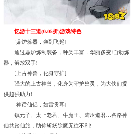
忆游十三道(0.05折)游戏特色
[鼎炉炼器，爽到飞起]
通过鼎炉炼制装备，种类丰富，华丽多变!自动炼
器，解放双手!
[上古神兽，化身守护]
强大的上古神兽，化身为守护兽灵，为大侠们提
供超强助力!
[神话仙侣，如雷贯耳]
镇元子、太上老君、牛魔王、陆压道君…各路神
仙共踏仙旅，助你斩妖除魔无往不利!