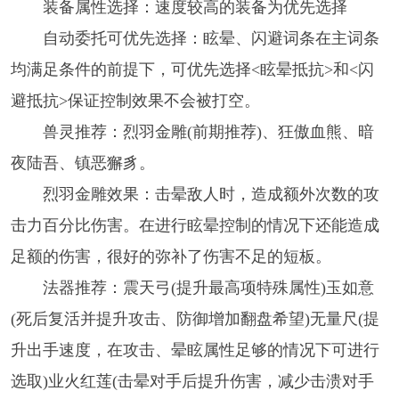
装备属性选择：速度较高的装备为优先选择
自动委托可优先选择：眩晕、闪避词条在主词条
均满足条件的前提下，可优先选择<眩晕抵抗>和<闪
避抵抗>保证控制效果不会被打空。
兽灵推荐：烈羽金雕(前期推荐)、狂傲血熊、暗
夜陆吾、镇恶獬豸。
烈羽金雕效果：击晕敌人时，造成额外次数的攻
击力百分比伤害。在进行眩晕控制的情况下还能造成
足额的伤害，很好的弥补了伤害不足的短板。
法器推荐：震天弓(提升最高项特殊属性)玉如意
(死后复活并提升攻击、防御增加翻盘希望)无量尺(提
升出手速度，在攻击、晕眩属性足够的情况下可进行
选取)业火红莲(击晕对手后提升伤害，减少击溃对手