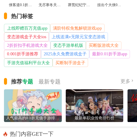
侠客道0.1折变态版
无尽寒冬天蛇新春送礼版
莽荒纪纪宁传奇0.1折送无限连抽版
挂出个大侠0.05折免单福利版
热门标签
上线即赠百万充值app
满阶特权免氪解锁游戏app
变态游戏盒子大全ios
上线送满v无限元宝变态游戏
2折折扣手机游戏大全
变态手游单机版
买断版游戏大全
0.001折手游推荐
2025永久免费游戏盒子
最新0.01折手游app
手游充值福利平台大全
买断制手游盒子
推荐
专题
最新
专题
更多
人气最高的0.1折充值手游排行榜
最新单职业传奇排行榜
热门内容GET一下