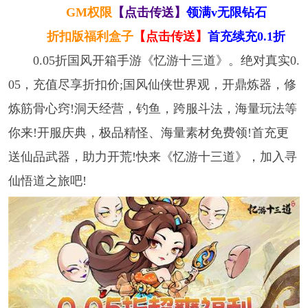
GM权限
【点击传送】
领满v无限钻石
折扣版福利盒子
【点击传送】
首充续充0.1折
0.05折国风开箱手游《忆游十三道》。绝对真实0.
05，充值尽享折扣价;国风仙侠世界观，开鼎炼器，修
炼筋骨心窍!洞天经营，钓鱼，跨服斗法，海量玩法等
你来!开服庆典，极品精怪、海量素材免费领!首充更
送仙品武器，助力开荒!快来《忆游十三道》，加入寻
仙悟道之旅吧!