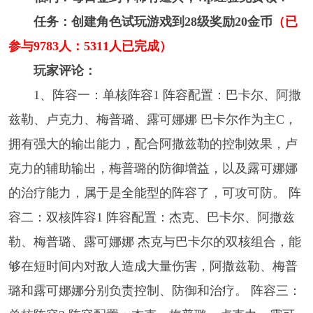
任务：创建角色试玩游戏到28级奖励20金币
（
已
参与9783人：5311人已完成
）
玩家评论：
1、阵容一：单核阵容1 阵容配置：巴卡尔、阿撒
兹勒、卢克力、梅普璐、露可娜娜 巴卡尔作为主C，
拥有强大的输出能力，配合阿撒兹勒的控制效果，卢
克力的辅助输出，梅普璐的防御增益，以及露可娜娜
的治疗能力，属于是全能型的阵容了，可攻可防。 阵
容二：双核阵容1 阵容配置：杰克、巴卡尔、阿撒兹
勒、梅普璐、露可娜娜 杰克与巴卡尔的双核组合，能
够在短时间内对敌人造成大量伤害，阿撒兹勒、梅普
璐和露可娜娜分别负责控制、防御和治疗。 阵容三：