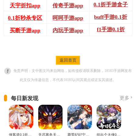
0.1折手游盒子
天宇折扣app
传奇手游app
buff手游0.1折
0.1折秒杀专区
呵呵手游app
f1手游0.1折
买断手游app
内玩手游app
返回首页
免责声明：文中图文均来自网络，如有侵权请联系删除，18183手游网发布
此文仅为传递信息，不代表18183认同其观点或证实其描述。
每日新发现
更多
侠客道0.1折变态版
无尽寒冬天蛇新春送礼版
莽荒纪纪宁传奇0.1折送无限连抽版
挂出个大侠0.05折免单福利版