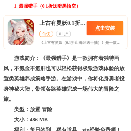
1. 最强猎手（0.1折送暗黑悟空）
上古有灵妖0.1折山海经送千抽
点击安装
仙侠
0.1折
《上古有灵妖（0.1折山海经送千抽）》是一款以山海经灵妖异兽为主题的国风放置卡牌游戏，在游戏中你将拥有掌控世间万物生命的能力，并以司命的身份探索山海，你将见到众多神话传说中的人物，还会遇到各类传说中的奇珍异兽，同时感受大荒的人文风情。找寻鸿蒙古珏下落的你会结识诸多灵妖伙伴，一路击败六界强敌，最终将会揭开一段来自远古洪荒时期的惊天秘闻。
游戏简介：《最强猎手》是一款拥有着独特画
风，不氪金不氪肝也可以轻松获得极致游戏体验的放
置类英雄养成策略手游。在游戏中，你将化身勇者投
身神秘大陆，带领各路英雄完成一场伟大的冒险之
旅。
类型：放置 冒险
大小：486 MB
福利：每日签到，稀有道具，vip经验免费领！