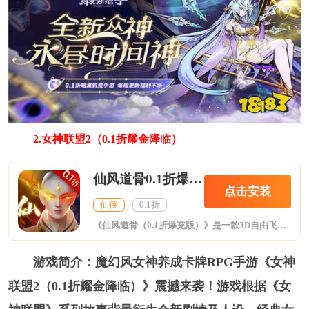
2.女神联盟2（0.1折耀金降临）
仙风道骨0.1折爆充版
点击安装
仙侠
0.1折
《仙风道骨（0.1折爆充版）》是一款3D自由飞行仙侠手游，精品画面品质，超酷炫的套装幻化，每日仙神妖魔多界混战，强力BOSS首领爆限量极品，多区服赛季对战争夺王座，进游永久享受所有充值档位打0.1折，即充值648只需要6.48元！升级即送真充卡激活线上充值活动，日常打怪红装、幻化爆不停。
游戏简介：魔幻风女神养成卡牌RPG手游《女神
联盟2（0.1折耀金降临）》震撼来袭！游戏根据《女