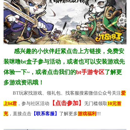
感兴趣的小伙伴赶紧点击上方链接，免费安
装咪噜bt盒子参与活动，或者也可以安装游戏先
体验一下~，或者点击我们的
bt手游专区
了解更
多游戏资讯哦！
BT玩家找游戏、领礼包、找客服搜索微信公众号关注
爱
【点击参加】
上bt君
，参与社区活动
无门槛领取
10元首
充
，直接点击
【联系客服】
了解更多
游戏福利
!!!