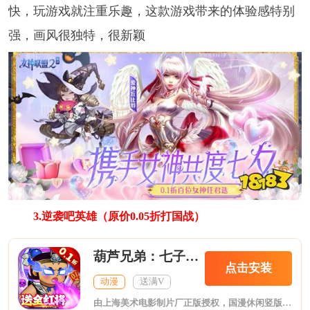
快，玩游戏就注重乐趣，这款游戏带来的体验感特别
强，画风很独特，很新颖
3.逆袭吧英雄（原价0.05折打国战）
葫芦兄弟：七子降妖0.1折送全红将
点击安装
动漫
送满V
由上海美术电影制片厂正版授权，国漫休闲竖版放置手游《葫芦兄弟：七子降妖》0.1折版本上线了，游戏玩法轻松佛系，解放双手，创角即送全部红将，还有葫芦七子+校园时装七件套免费领！再送十亿元宝和五万充值，激活累计充值活动的超强体验功能，小金刚小蝴蝶立即到手！带领葫芦兄弟披荆斩棘，洞破妖洞大门，救出爷爷，全新福利0.1折版本等你来爽玩！