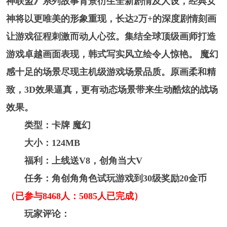
神联盟》系列故事背景衍生全新剧情及人设，经典女
神将以更唯美的形象重现，长达2万+的深度剧情刻画
让游戏征程刺激而动人心弦。集结全球顶级画师打造
游戏卓越画面表现，韩式写实风立绘令人惊艳。 魔幻
感十足的场景尽现主机级游戏场景品质。原画柔和精
致，3D效果逼真，更有动态场景带来生动酷炫的战场
效果。
类型：卡牌 魔幻
大小：124MB
福利：上线送V8，创角当大V
任务：角创角角色试玩游戏到30级奖励20金币
（已参与8468人：5085人已完成）
玩家评论：