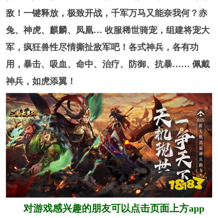
敌！一键释放，极致开战，千军万马又能奈我何？赤
兔、神虎、麒麟、凤凰… 收服稀世骑宠，组建将宠大
军，疯狂兽性尽情撕扯敌军吧！各式神兵，各有功
用，暴击、吸血、命中、治疗、防御、抗暴…… 佩戴
神兵，如虎添翼！
对游戏感兴趣的朋友可以点击页面上方app