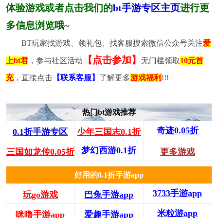
体验游戏或者点击我们的
bt手游专区主页
进行更
多信息浏览哦~
BT玩家找游戏、领礼包、找客服搜索微信公众号关注
爱
【点击参加】
上bt君
，参与社区活动
无门槛领取
10元首
充
，直接点击
【联系客服】
了解更多
游戏福利
!!!
热门bt游戏推荐
奇迹0.05折
0.1折手游专区
少年三国志0.1折
梦幻西游0.1折
三国如龙传0.05折
更多游戏
好用的0.1折手游app
3733手游app
玩go游戏
巴兔手游app
米粒游app
咪噜手游app
爱趣手游app