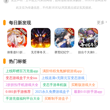
免责声明：文中图文均来自网络，如有侵权请联系删除，18183手游网发布
此文仅为传递信息，不代表18183认同其观点或证实其描述。
每日新发现
更多
侠客道0.1折变态版
无尽寒冬天蛇新春送礼版
莽荒纪纪宁传奇0.1折送无限连抽版
挂出个大侠0.05折免单福利版
热门标签
上线即赠百万充值app
满阶特权免氪解锁游戏app
变态游戏盒子大全ios
上线送满v无限元宝变态游戏
2折折扣手机游戏大全
变态手游单机版
买断版游戏大全
0.001折手游推荐
2025永久免费游戏盒子
最新0.01折手游app
手游充值福利平台大全
买断制手游盒子