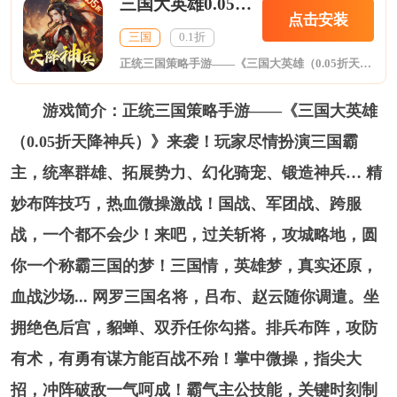
三国大英雄0.05折天降神兵
点击安装
三国
0.1折
正统三国策略手游——《三国大英雄（0.05折天降神兵）》来袭！玩家尽情扮演三国霸主，统率群雄、拓展势力、幻化骑宠、锻造神兵… 精妙布阵技巧，热血微操激战！国战、军团战、跨服战，一个都不会少！来吧，过关斩将，攻城略地，圆你一个称霸三国的梦！三国情，英雄梦，真实还原，血战沙场... 网罗三国名将，吕布、赵云随你调遣。坐拥绝色后宫，貂蝉、双乔任你勾搭。排兵布阵，攻防有术，有勇有谋方能百战不殆！
游戏简介：正统三国策略手游——《三国大英雄
（0.05折天降神兵）》来袭！玩家尽情扮演三国霸
主，统率群雄、拓展势力、幻化骑宠、锻造神兵… 精
妙布阵技巧，热血微操激战！国战、军团战、跨服
战，一个都不会少！来吧，过关斩将，攻城略地，圆
你一个称霸三国的梦！三国情，英雄梦，真实还原，
血战沙场... 网罗三国名将，吕布、赵云随你调遣。坐
拥绝色后宫，貂蝉、双乔任你勾搭。排兵布阵，攻防
有术，有勇有谋方能百战不殆！掌中微操，指尖大
招，冲阵破敌一气呵成！霸气主公技能，关键时刻制