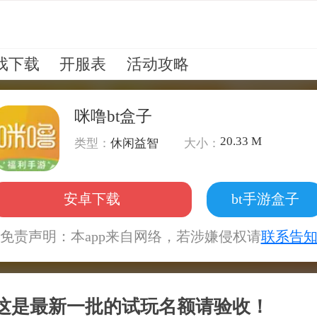
戏下载
开服表
活动攻略
咪噜bt盒子
20.33 M
类型：
休闲益智
大小：
安卓下载
bt手游盒子
免责声明：本app来自网络，若涉嫌侵权请
联系告
呢~这是最新一批的试玩名额请验收！