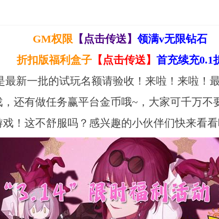
GM权限
【点击传送】
领满v无限钻石
折扣版福利盒子
【点击传送】
首充续充0.1
呢~这是最新一批的试玩名额请验收！来啦！来啦
戏，还有做任务赢平台金币哦~，大家可千万不
游戏！这不舒服吗？感兴趣的小伙伴们快来看看