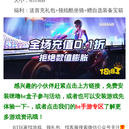
大小：651MB
福利：送首充礼包+领炫酷坐骑+赠自选装备宝箱
感兴趣的小伙伴赶紧点击上方链接，免费安
装咪噜bt盒子参与活动，或者也可以安装游戏先
体验一下~，或者点击我们的
bt手游专区
了解更
多游戏资讯哦！
BT玩家找游戏、领礼包、找客服搜索微信公众号关注
爱