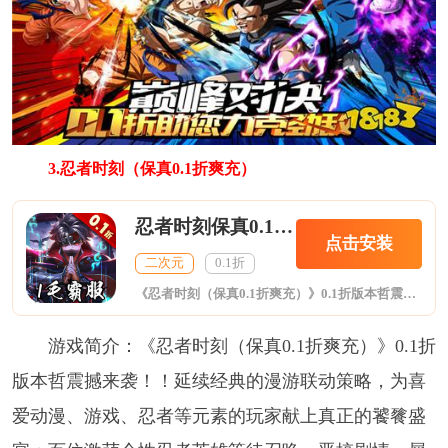
3.忍者时刻（保真0.1折爽充）
忍者时刻保真0.1折爽充
点击安装
二次元
0.1折
《忍者时刻（保真0.1折爽充）》0.1折版本哲震撼来袭！！延续经典的漫游联动策略，为喜爱动漫、游戏、忍者等元素的玩家献上真正的饕餮盛宴；百位激萌个性忍者英雄等待召唤，恶搞剧情、犀利吐槽、挂机收钱、多线养成；战士、刺客、法师、治疗、符阵多种英雄类型；炫丽到的对战场景，将让你感受HIGH到的炸裂画面，享受激爽痛快的狂暴杀局！
游戏简介：《忍者时刻（保真0.1折爽充）》0.1折
版本哲震撼来袭！！延续经典的漫游联动策略，为喜
爱动漫、游戏、忍者等元素的玩家献上真正的饕餮盛