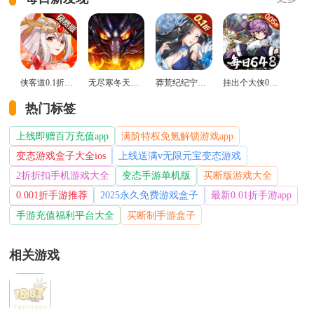
侠客道0.1折变态版
无尽寒冬天蛇新春送礼版
莽荒纪纪宁传奇0.1折送无限连抽版
挂出个大侠0.05折免单福利版
热门标签
上线即赠百万充值app
满阶特权免氪解锁游戏app
变态游戏盒子大全ios
上线送满v无限元宝变态游戏
2折折扣手机游戏大全
变态手游单机版
买断版游戏大全
0.001折手游推荐
2025永久免费游戏盒子
最新0.01折手游app
手游充值福利平台大全
买断制手游盒子
相关游戏