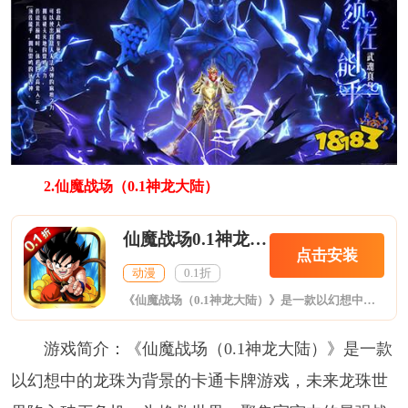
2.仙魔战场（0.1神龙大陆）
仙魔战场0.1神龙大陆
点击安装
动漫
0.1折
《仙魔战场（0.1神龙大陆）》是一款以幻想中的龙珠为背景的卡通卡牌游戏，未来龙珠世界陷入破灭危机，为挽救世界，聚集宇宙中的最强战士团队，与宇宙最强激战。在这个史诗般的动漫策略中进行传奇战斗！近百位龙珠战士将相伴你身边。更有加林塔、天下第一武道会、地狱试炼等丰富创新玩法。让你360度沉浸在原汁原味的龙珠世界中。准备好了吗？汇集你最好的战士，进行拳拳到肉的决战，在你争夺终极荣耀的过程中拯救那即将支离破碎的美好世界吧！并拥有一切！
游戏简介：《仙魔战场（0.1神龙大陆）》是一款
以幻想中的龙珠为背景的卡通卡牌游戏，未来龙珠世