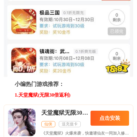
小编热门游戏推荐：
1.天堂魔狱(无限30倍返利)
天堂魔狱无限30倍返利
点击安装
仙侠
送充值卡
《天堂魔狱》火爆来袭，快邀请仙友一同加入修炼中！ 【仙界特色】 创新多职业设定，玩法组合多异。地藏、力麒、飒英、大圣、云兮五大职业玩法各不相同，职业之间的能力各有千秋，可根据自己的喜好，选择属于你得修炼之道，扬名立万，天下无双！ 【养龙系统】 在通关第一章后，即可解锁养龙系统。玩家可以通过自己的喜好，将龙蛋慢慢培养成一条巨龙，龙的能力与外观会根据培养的方向而改！