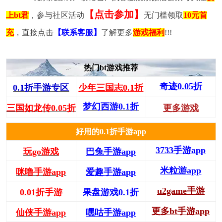
【点击参加】
上bt君
，参与社区活动
无门槛领取
10元首
充
，直接点击
【联系客服】
了解更多
游戏福利
!!!
热门bt游戏推荐
奇迹0.05折
0.1折手游专区
少年三国志0.1折
梦幻西游0.1折
三国如龙传0.05折
更多游戏
好用的0.1折手游app
3733手游app
玩go游戏
巴兔手游app
米粒游app
咪噜手游app
爱趣手游app
u2game手游
0.01折手游
果盘游戏0.1折
更多bt手游app
仙侠手游app
嘿咕手游app