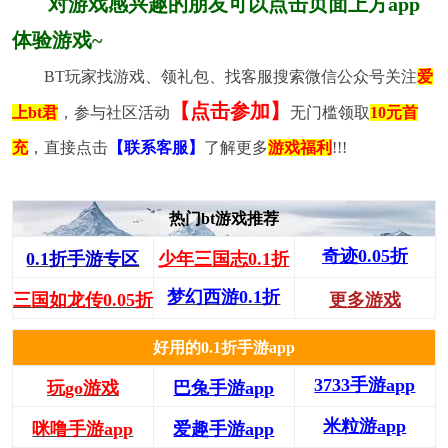
对游戏感兴趣的朋友可以点击页面上方app
体验游戏~
BT玩家找游戏、领礼包、找客服搜索微信公众号关注
爱
【点击参加】
上bt君
，参与社区活动
无门槛领取
10元首
充
，直接点击
【联系客服】
了解更多
游戏福利
!!!
热门bt游戏推荐
奇迹0.05折
0.1折手游专区
少年三国志0.1折
梦幻西游0.1折
三国如龙传0.05折
更多游戏
好用的0.1折手游app
3733手游app
玩go游戏
巴兔手游app
米粒游app
咪噜手游app
爱趣手游app