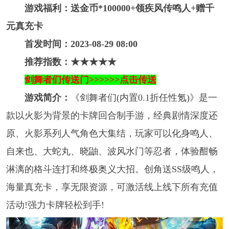
游戏福利：送金币*100000+领疾风传鸣人+赠千
元真充卡
首发时间：2023-08-29 08:00
推荐指数：★★★★★
剑舞者们传送门>>>>>>点击传送
游戏简介：
《剑舞者们(内置0.1折任性氪)》是一
款以火影为背景的卡牌回合制手游，经典剧情深度还
原、火影系列人气角色大集结，玩家可以化身鸣人、
自来也、大蛇丸、晓鼬、波风水门等忍者，体验酣畅
淋漓的格斗连打和终极奥义大招。创角送SS级鸣人，
海量真充卡，享无限资源，可激活线上线下所有充值
活动!强力卡牌轻松到手!