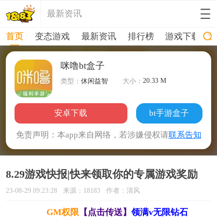
最新资讯
首页
变态游戏
最新资讯
排行榜
游戏下载
咪噜bt盒子
20.33 M
类型：
休闲益智
大小：
安卓下载
bt手游盒子
免责声明：本app来自网络，若涉嫌侵权请
联系告知
8.29游戏快报|快来领取你的专属游戏奖励
23-08-29 09:23:28
来源：18183
作者：清风
GM权限
【点击传送】
领满v无限钻石