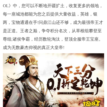
OL》中，您可以不断地开疆扩土，收复更多的领地，
每一座城池都能为您之后提供大量收益，英雄，银
两，宝物通通在手!问鼎江山还不够，成为最强帝王才
是正道。王者之巅，争夺积分名次，从草根组攀登至
尊组;诸侯争霸，经历数轮淘汰，登顶全服帝王宝座。
成为无数豪杰仰视的真正大皇帝!