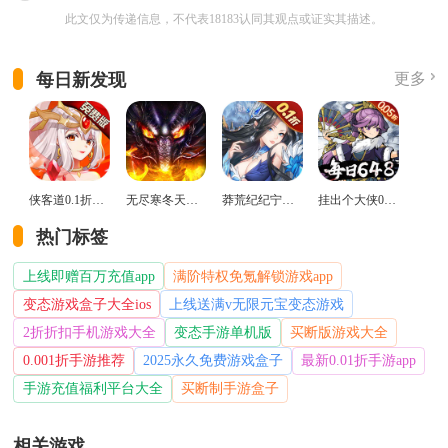
此文仅为传递信息，不代表18183认同其观点或证实其描述。
每日新发现
更多
侠客道0.1折变态版
无尽寒冬天蛇新春送礼版
莽荒纪纪宁传奇0.1折送无限连抽版
挂出个大侠0.05折免单福利版
热门标签
上线即赠百万充值app
满阶特权免氪解锁游戏app
变态游戏盒子大全ios
上线送满v无限元宝变态游戏
2折折扣手机游戏大全
变态手游单机版
买断版游戏大全
0.001折手游推荐
2025永久免费游戏盒子
最新0.01折手游app
手游充值福利平台大全
买断制手游盒子
相关游戏