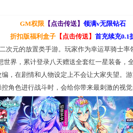
GM权限
【点击传送】
领满v无限钻石
折扣版福利盒子
【点击传送】
首充续充0.1
款二次元的放置类手游。玩家作为幸运草骑士率
幻想世界，累计登录八天赠送全套红一星装备，
改编，在剧情和人物设定上不会让大家失望。游
操控角色进行战斗时，会给你带来最刺激的视觉