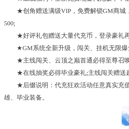
★创角赠送满级VIP，免费解锁GM商城，
500;
★好评礼包赠送大量代充币，登录豪礼再送
★GM系统全新升级，闯关、挂机无限爆
★主线闯关、云顶之巅首通必得至尊召唤
★在线抽奖必得毕业豪礼;主线闯关赠送
★后缀说明：代充狂欢活动任意真实充值
雄、毕业装备。