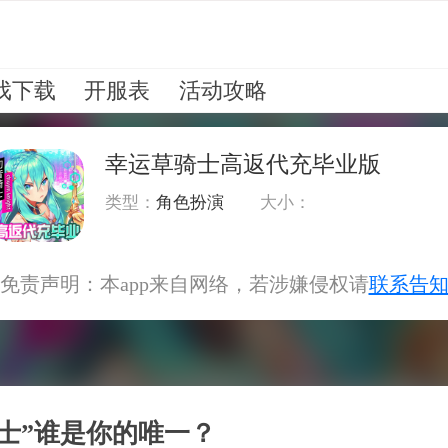
戏下载
开服表
活动攻略
幸运草骑士高返代充毕业版
类型：
角色扮演
大小：
免责声明：本app来自网络，若涉嫌侵权请
联系告
士”谁是你的唯一？