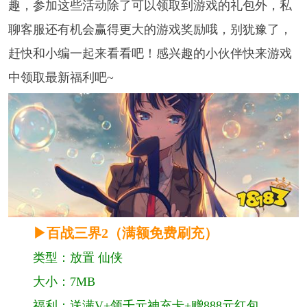
趣，参加这些活动除了可以领取到游戏的礼包外，私
聊客服还有机会赢得更大的游戏奖励哦，别犹豫了，
赶快和小编一起来看看吧！感兴趣的小伙伴快来游戏
中领取最新福利吧~
▶百战三界2（满额免费刷充）
类型：放置 仙侠
大小：7MB
福利：送满V+领千元神充卡+赠888元红包