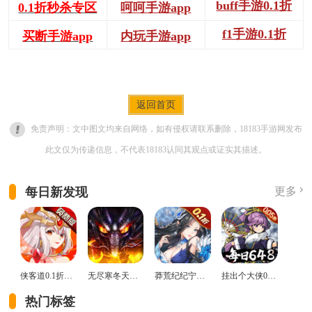
buff手游0.1折
0.1折秒杀专区
呵呵手游app
f1手游0.1折
买断手游app
内玩手游app
返回首页
免责声明：文中图文均来自网络，如有侵权请联系删除，18183手游网发布
此文仅为传递信息，不代表18183认同其观点或证实其描述。
每日新发现
更多
侠客道0.1折变态版
无尽寒冬天蛇新春送礼版
莽荒纪纪宁传奇0.1折送无限连抽版
挂出个大侠0.05折免单福利版
热门标签