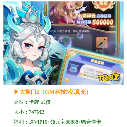
▶大掌门2（GM科技5亿真充）
类型：卡牌 武侠
大小：747MB
福利：送VIP10+领元宝88888+赠合体卡