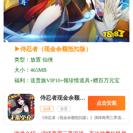
▶侍忍者（现金余额抵扣版）
类型：放置 仙侠
大小：465MB
福利：送贵族VIP10+领珍惜道具+赠百万元宝
侍忍者现金余额抵扣版
点击安装
仙侠
放置
《侍忍者（现金余额抵扣版）》演绎商周三界混战，百位神魔妖怪登场；阵营搭配，自由组合，轻松推图；放置战斗，离线收益，睡觉变强；玩法多样，福利不停，国风放置手游诚挚邀您，续写商周神话！游戏采用精致的唯美画风展现上古诸仙，古韵悠扬仿佛置身仙画，穿梭青山绿水，经历世间奇缘。每天只需花少量时间，即可从无名小卒进阶成为一代仙宗，佛系放置无时无刻都在变强。三界上仙悉数登场，看截阐斗法，各显神通。