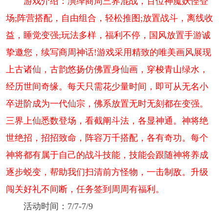
游戏介绍：演绎商周三界混战，百位神魔妖怪登
场;阵营搭配，自由组合，轻松推图;放置战斗，离线收
益，睡觉变强;玩法多样，福利不停，国风放置手游诚
挚邀您，续写商周神话!游戏采用精致的唯美画风展现
上古诸仙，古韵悠扬仿佛置身仙画，穿梭青山绿水，
经历世间奇缘。每天只需花少量时间，即可从无名小
卒进阶成为一代仙宗，佛系放置无时无刻都在变强。
三界上仙悉数登场，看截阐斗法，各显神通。神将绝
世绝招，招招致命，阵容万千搭配，各有奇功。每个
神将都有属于自己的战斗技能，技能会跟随神将养成
逐步蜕变，帮助我们扫清前方怪物，一击制敌。升级
闯关好礼不间断，任务签到周周有福利。
活动时间：7/7-7/9