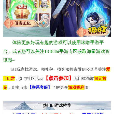
体验更多好玩有趣的游戏可以使用咪噜手游平
台，或者您可以关注18183bt手游专区获取海量游戏资
讯哦~
BT玩家找游戏、领礼包、找客服搜索微信公众号关注
爱
【点击参加】
上bt君
，参与社区活动
无门槛领取
10元首
充
，直接点击
【联系客服】
了解更多
游戏福利
!!!
热门bt游戏推荐