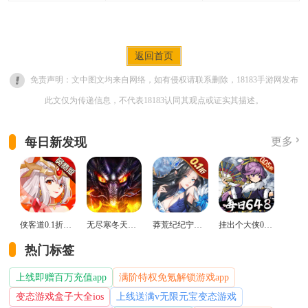
返回首页
免责声明：文中图文均来自网络，如有侵权请联系删除，18183手游网发布
此文仅为传递信息，不代表18183认同其观点或证实其描述。
每日新发现
更多
侠客道0.1折变态版
无尽寒冬天蛇新春送礼版
莽荒纪纪宁传奇0.1折送无限连抽版
挂出个大侠0.05折免单福利版
热门标签
上线即赠百万充值app
满阶特权免氪解锁游戏app
变态游戏盒子大全ios
上线送满v无限元宝变态游戏