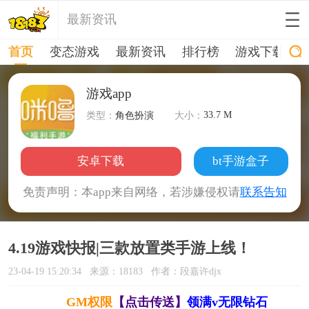
最新资讯
首页
变态游戏
最新资讯
排行榜
游戏下载
游戏app
33.7 M
类型：
角色扮演
大小：
安卓下载
bt手游盒子
免责声明：本app来自网络，若涉嫌侵权请
联系告知
4.19游戏快报|三款放置类手游上线！
23-04-19 15:20:34
来源：18183
作者：段嘉许djx
GM权限
【点击传送】
领满v无限钻石