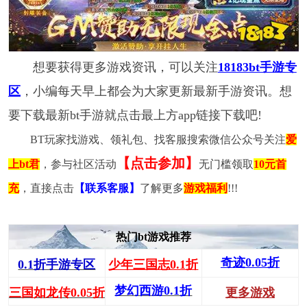
想要获得更多游戏资讯，可以关注
18183bt手游专
区
，小编每天早上都会为大家更新最新手游资讯。想
要下载最新bt手游就点击最上方app链接下载吧!
BT玩家找游戏、领礼包、找客服搜索微信公众号关注
爱
【点击参加】
上bt君
，参与社区活动
无门槛领取
10元首
充
，直接点击
【联系客服】
了解更多
游戏福利
!!!
热门bt游戏推荐
奇迹0.05折
0.1折手游专区
少年三国志0.1折
梦幻西游0.1折
三国如龙传0.05折
更多游戏