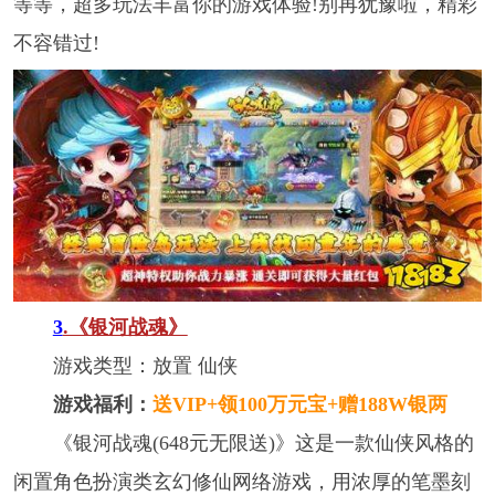
等等，超多玩法丰富你的游戏体验!别再犹豫啦，精彩
不容错过!
3
.《银河战魂》
游戏类型：放置 仙侠
游戏福利：
送VIP+领100万元宝+赠188W银两
《银河战魂(648元无限送)》这是一款仙侠风格的
闲置角色扮演类玄幻修仙网络游戏，用浓厚的笔墨刻