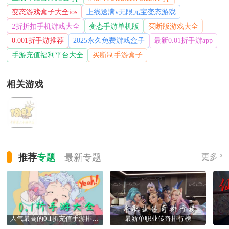
变态游戏盒子大全ios
上线送满v无限元宝变态游戏
2折折扣手机游戏大全
变态手游单机版
买断版游戏大全
0.001折手游推荐
2025永久免费游戏盒子
最新0.01折手游app
手游充值福利平台大全
买断制手游盒子
相关游戏
推荐
专题
最新
专题
更多
人气最高的0.1折充值手游排行榜
最新单职业传奇排行榜