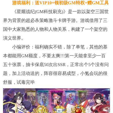
游戏福利：送VIP10+领初级GM特权+赠GM工具
《星耀战纪(GM科技刷充)》是一款以架空三国世
界为背景的超必杀策略激斗卡牌手游。游戏借用了三
国中大家熟悉的人物和人物关系，构建了一个架空的
演义世界。
小编评价：福利确实不错，除了单笔，其他的基
本都能用GM额度，不要太爽!!!第一天能拿至少一百
五十张票，抽卡保底50次出SSR，正常出个5个没有问
题，加上活动送的，阵容很容易成型，小氪会玩的很
舒服，试毒完毕