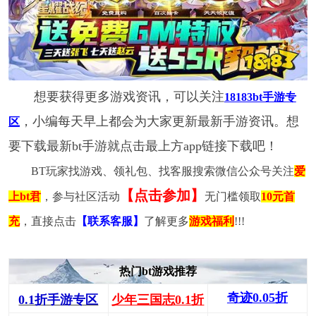
想要获得更多游戏资讯，可以关注
18183bt手游专
，小编每天早上都会为大家更新最新手游资讯。想
区
要下载最新bt手游就点击最上方app链接下载吧！
BT玩家找游戏、领礼包、找客服搜索微信公众号关注
爱
【点击参加】
上bt君
，参与社区活动
无门槛领取
10元首
充
，直接点击
【联系客服】
了解更多
游戏福利
!!!
热门bt游戏推荐
奇迹0.05折
0.1折手游专区
少年三国志0.1折