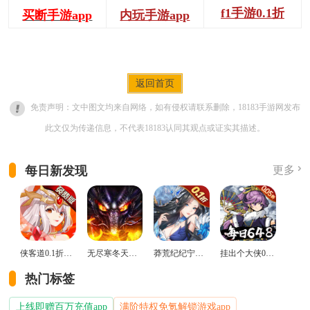
f1手游0.1折
买断手游app
内玩手游app
返回首页
免责声明：文中图文均来自网络，如有侵权请联系删除，18183手游网发布
此文仅为传递信息，不代表18183认同其观点或证实其描述。
每日新发现
更多
侠客道0.1折变态版
无尽寒冬天蛇新春送礼版
莽荒纪纪宁传奇0.1折送无限连抽版
挂出个大侠0.05折免单福利版
热门标签
上线即赠百万充值app
满阶特权免氪解锁游戏app