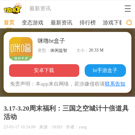
最新资讯
首页
变态游戏
最新资讯
排行榜
游戏下载
咪噜bt盒子
20.33 M
类型：
休闲益智
大小：
安卓下载
bt手游盒子
免责声明：本app来自网络，若涉嫌侵权请
联系告知
3.17-3.20周末福利：三国之空城计十倍道具
活动
23-03-17 10:24:00
来源：18183
作者：yang