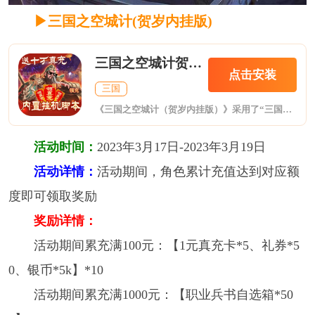
▶三国之空城计(贺岁内挂版)
三国之空城计贺岁内挂版
点击安装
三国
《三国之空城计（贺岁内挂版）》采用了“三国”这一国人最熟悉的历史背景，来作为战争感官的前置代入，玩家进入游戏后，可以饰演主公的身份，来建立自己的主城，去升级粮草、兵营等，自由的招募更多的强力三国经典风云战将，来提高自己的部队实力。灵活的应对对手的进攻，策略婉转的迎击。多阵营攻城大战，征召三国名将，御敌千里，宣战帝国城池,带上兄弟一起痛快厮杀于疆场之上，成全你一统天下的乱世之梦。
活动时间：
2023年3月17日-2023年3月19日
活动详情：
活动期间，角色累计充值达到对应额
度即可领取奖励
奖励详情：
活动期间累充满100元：【1元真充卡*5、礼券*5
0、银币*5k】*10
活动期间累充满1000元：【职业兵书自选箱*50