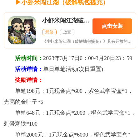
▶小虾米闯江湖（破解钱包提充）
小虾米闯江湖破解钱包提充
点击安装
武侠
放置
《小虾米闯江湖（破解钱包提充）》具有开放的世界观与剧情设定，自由的江湖行径。飞雪连天射白鹿，只愿成就江湖梦。 休闲的玩法模式，挂机式的成长乐趣。 超高的角色参与度，全NPC招募、切磋。 多方位的伙伴搭配，高自由的培养成长。
活动时间：
2023年3月17日0：00-3月20日23：59
活动详情：
单日单笔活动(次日重置)
奖励详情：
单笔198元：1元现金点*600，紫色武学宝盒*1，
光亮的金叶子*5
单笔648元：1元现金点*2000，橙色武学宝盒*1，
刺骨寒铁*100
单笔2000元：1元现金点*6000，橙色武学宝盒*