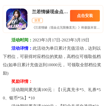
兰若情缘现金点无限撸直充
点击安装
放置
《兰若情缘（现金点无限撸直充）》终极版本首发上线！！这是一款网络主播题材的养成卡牌游戏，作为一个直播行业的新星天才，我们将于众多知名主播、巨星相聚，并开创属于我们自己的娱乐帝国;上线送GM15，送幻彩UR自选，送兰博基尼毒药，海量现金+福利。游戏100%纯正真充卡，真充卡还激活部分线下活动，体验土豪榜一的快乐。游戏内现金点可代替充值点进行购买游戏礼包，福利多多0氪直接起飞，咱拒绝各种文字陷阱，暴揍策划嫖资源，每日SSR拿不停，新版本觉醒功能让你实力大增，一起来体验吧!
活动时间：
2023年3月17日-2023年3月19日
活动详情：
此活动为单日累计充值活动，达到以
下档位，可获得对应档位的奖励，高档位可领取低档
位(如单日累计充值达到10000元， 可领取全部档位奖
励)
奖励详情：
活动期间累充满100元：【1元真充卡*5、礼券*5
0、银币*5k】*10