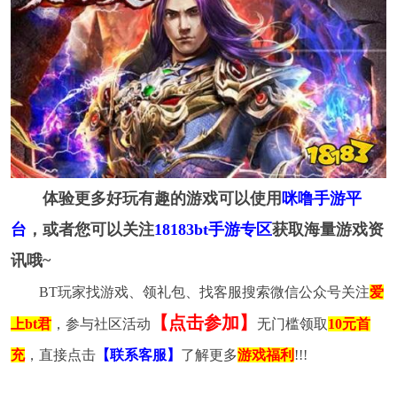
体验更多好玩有趣的游戏可以使用
咪噜手游平
台
，或者您可以关注
18183bt手游专区
获取海量游戏资
讯哦~
BT玩家找游戏、领礼包、找客服搜索微信公众号关注
爱
【点击参加】
上bt君
，参与社区活动
无门槛领取
10元首
充
，直接点击
【联系客服】
了解更多
游戏福利
!!!