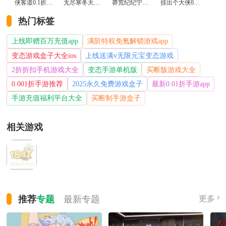
侠客道0.1折变态版
无尽寒冬天蛇新春送礼版
莽荒纪纪宁传奇0.1折送无限连抽版
挂出个大侠0.05折免单福利版
热门标签
上线即赠百万充值app
满阶特权免氪解锁游戏app
变态游戏盒子大全ios
上线送满v无限元宝变态游戏
2折折扣手机游戏大全
变态手游单机版
买断版游戏大全
0.001折手游推荐
2025永久免费游戏盒子
最新0.01折手游app
手游充值福利平台大全
买断制手游盒子
相关游戏
推荐
专题
最新
专题
更多