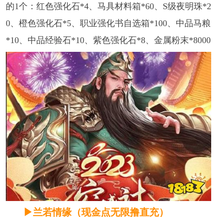
的1个：红色强化石*4、马具材料箱*60、S级夜明珠*2
0、橙色强化石*5、职业强化书自选箱*100、中品马粮
*10、中品经验石*10、紫色强化石*8、金属粉末*8000
▶兰若情缘（现金点无限撸直充）