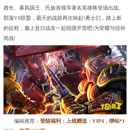
酋长、暴风国王、氏族首领等著名英雄将登场出战。
部落VS联盟，霸天的战鼓再次响起!勇士们，踏上新
的征程，邀上昔日战友一起组团开荒吧!为荣耀与信仰
而战!
编辑推荐：
登陆福利：上线赠送：VIP4，绑钻*1