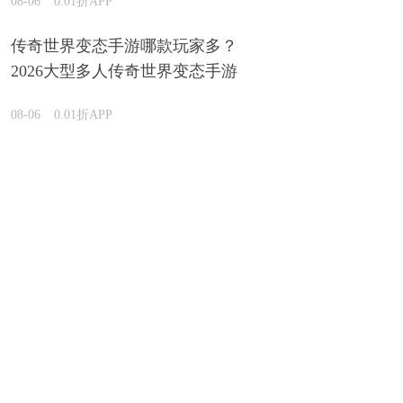
08-06
0.01折APP
传奇世界变态手游哪款玩家多？
2026大型多人传奇世界变态手游
盘点
08-06
0.01折APP
2026哪款仙侠游戏最火 盘点超火爆的仙侠手游汇总
08-06
0.01折APP
哪些游戏有自带gm菜单？2026内置gm功能菜单的手游
下载汇总