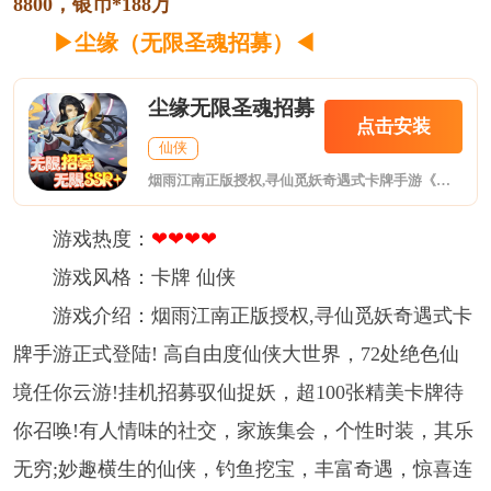
8800，银币*188万
▶尘缘（无限圣魂招募）
◀
尘缘无限圣魂招募
点击安装
仙侠
烟雨江南正版授权,寻仙觅妖奇遇式卡牌手游《尘缘（无限圣魂招募）》正式登陆! 高自由度仙侠大世界，72处绝色仙境任你云游！挂机招募驭仙捉妖，超100张精美卡牌待你召唤！有人情味的社交，家族集会，个性时装，其乐无穷；妙趣横生的仙侠，钓鱼挖宝，丰富奇遇，惊喜连连；百世轮回邂逅万千仙妖，见证纷繁山海秘闻，四海八荒与众欢聚三界，天宫地府任我逍遥。
游戏热度：
❤❤❤❤
游戏风格：卡牌 仙侠
游戏介绍：烟雨江南正版授权,寻仙觅妖奇遇式卡
牌手游正式登陆! 高自由度仙侠大世界，72处绝色仙
境任你云游!挂机招募驭仙捉妖，超100张精美卡牌待
你召唤!有人情味的社交，家族集会，个性时装，其乐
无穷;妙趣横生的仙侠，钓鱼挖宝，丰富奇遇，惊喜连