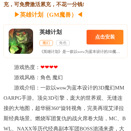
充，可免费激活累充，不花一分钱!
▶英雄计划（GM魔兽）
◀
英雄计划
点击安装
魔幻
角色
《英雄计划》是一款以wow为蓝本设计的3D魔幻MMOARPG手游。顶尖3D引擎，庞大的世界观、无缝连接的大地图，超华丽360°旋转视角，完美再现艾泽拉斯经典场景。燃烧军团复仇的战火席卷大陆，MC、BWL、NAXX等历代经典副本军团BOSS汹涌来袭，大酋长、暴风国王、氏族首领等著名英雄将登场出战。部落VS联盟，霸天的战鼓再次响起！勇士们，踏上新的征程，邀上昔日战友一起组团开荒吧！为荣耀与信仰而战！
游戏热度：
❤❤❤❤
游戏风格：角色 魔幻
游戏介绍：一款以wow为蓝本设计的3D魔幻MM
OARPG手游。顶尖3D引擎，庞大的世界观、无缝连
接的大地图，超华丽360°旋转视角，完美再现艾泽拉
斯经典场景。燃烧军团复仇的战火席卷大陆，MC、B
WL、NAXX等历代经典副本军团BOSS汹涌来袭，大