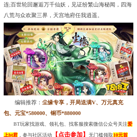
连;百世轮回邂逅万千仙妖，见证纷繁山海秘闻，四海
八荒与众欢聚三界，天宫地府任我逍遥。
编辑推荐：
尘缘专享，开局送满V、万元真充
包、元宝*580000、铜币*880000
BT玩家找游戏、领礼包、找客服搜索微信公众号关注
爱
【点击参加】
上bt君
，参与社区活动
无门槛领取
10元首