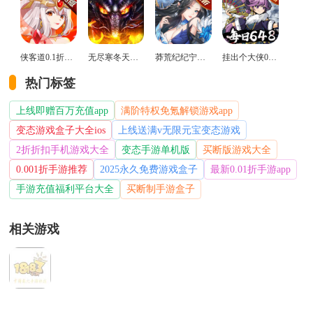
侠客道0.1折变态版
无尽寒冬天蛇新春送礼版
莽荒纪纪宁传奇0.1折送无限连抽版
挂出个大侠0.05折免单福利版
热门标签
上线即赠百万充值app
满阶特权免氪解锁游戏app
变态游戏盒子大全ios
上线送满v无限元宝变态游戏
2折折扣手机游戏大全
变态手游单机版
买断版游戏大全
0.001折手游推荐
2025永久免费游戏盒子
最新0.01折手游app
手游充值福利平台大全
买断制手游盒子
相关游戏