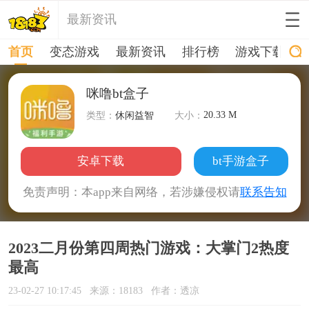
最新资讯
首页
变态游戏
最新资讯
排行榜
游戏下载
咪噜bt盒子
20.33 M
类型：
休闲益智
大小：
安卓下载
bt手游盒子
免责声明：本app来自网络，若涉嫌侵权请
联系告知
2023二月份第四周热门游戏：大掌门2热度
最高
23-02-27 10:17:45
来源：18183
作者：透凉