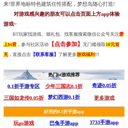
来!世界地标特色建筑任性搭配，梦想岛随心打造!
对游戏感兴趣的朋友可以点击页面上方app体验
游戏~
BT玩家找游戏、领礼包、找客服搜索微信公众号关注
爱
【点击参加】
上bt君
，参与社区活动
无门槛领取
10元首
充
，直接点击
【联系客服】
了解更多
游戏福利
!!!
热门bt游戏推荐
奇迹0.05折
0.1折手游专区
少年三国志0.1折
梦幻西游0.1折
三国如龙传0.05折
更多游戏
好用的0.1折手游app
3733手游app
玩go游戏
巴兔手游app