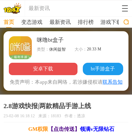
最新资讯
首页
变态游戏
最新资讯
排行榜
游戏下载
咪噜bt盒子
20.33 M
类型：
休闲益智
大小：
安卓下载
bt手游盒子
免责声明：本app来自网络，若涉嫌侵权请
联系告知
2.8游戏快报|两款精品手游上线
23-02-08 16:18:12
来源：18183
作者：透凉
GM权限
【点击传送】
领满v无限钻石