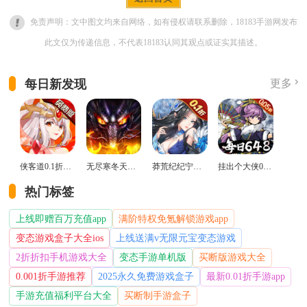
免责声明：文中图文均来自网络，如有侵权请联系删除，18183手游网发布
此文仅为传递信息，不代表18183认同其观点或证实其描述。
每日新发现
更多
侠客道0.1折变态版
无尽寒冬天蛇新春送礼版
莽荒纪纪宁传奇0.1折送无限连抽版
挂出个大侠0.05折免单福利版
热门标签
上线即赠百万充值app
满阶特权免氪解锁游戏app
变态游戏盒子大全ios
上线送满v无限元宝变态游戏
2折折扣手机游戏大全
变态手游单机版
买断版游戏大全
0.001折手游推荐
2025永久免费游戏盒子
最新0.01折手游app
手游充值福利平台大全
买断制手游盒子