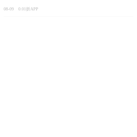
精选
08-09
0.01折APP
有什么单机手游可以玩很久？
2026十大耐玩的单机手游下载推
荐
08-09
0.01折APP
0.1折免费网游怎么选？2026热门
0.1折免费网游大全排行榜
08-09
0.01折APP
二次元卡牌手游哪一款好玩？
2026二次元抽卡养成类手游推荐
08-09
0.01折APP