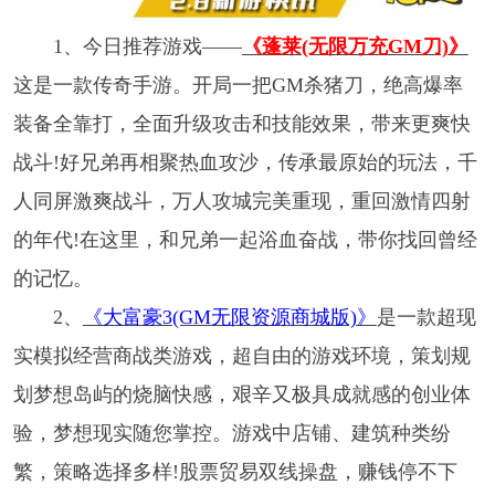
1、今日推荐游戏——
《蓬莱(无限万充GM刀)》
这是一款传奇手游。开局一把GM杀猪刀，绝高爆率
装备全靠打，全面升级攻击和技能效果，带来更爽快
战斗!好兄弟再相聚热血攻沙，传承最原始的玩法，千
人同屏激爽战斗，万人攻城完美重现，重回激情四射
的年代!在这里，和兄弟一起浴血奋战，带你找回曾经
的记忆。
2、
《大富豪3(GM无限资源商城版)》
是一款超现
实模拟经营商战类游戏，超自由的游戏环境，策划规
划梦想岛屿的烧脑快感，艰辛又极具成就感的创业体
验，梦想现实随您掌控。游戏中店铺、建筑种类纷
繁，策略选择多样!股票贸易双线操盘，赚钱停不下