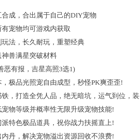
合成，合出属于自己的DIY宠物
所有宠物均可游戏内获取
制玩法，长久耐玩，重塑经典
送神兽满星突破材料
恶有报，吉星高照3选1)
，极品光照宠自由成型，秒怪PK爽歪歪!
铁，打造全凭人品，绝无暗坑，运气到位，装
低宠物等级并概率性无限升级宠物技能!
门派特色极品道具，祝你战力扶摇直上!
内丹，解决宠物溢出资源回收不浪费!