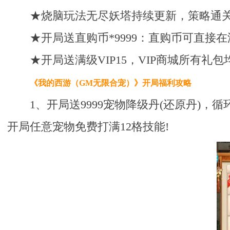
★烧脑玩法无尽妖塔持续更新，策略通关
★开局送直购币*9999：直购币可直接
★开局送满级VIP15，VIP商城所有礼
《我的西游（GM无限合宠）》
开局福利攻略
1、开局送9999宠物降级丹(还原丹
开局任意宠物免费打满12格技能!