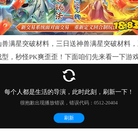
仙兽满星突破材料，三日送神兽满星突破材料，
型，秒怪PK爽歪歪！下面咱们先来看一下游戏