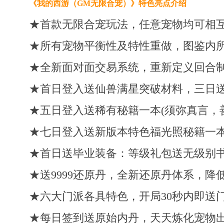
《我的西游（GM无限合宠）》
特色亮点介绍
★首款无限合宠玩法，任意宠物均可相互
★所有宠物平衡性及特性重做，图鉴内
★全新面对面交易系统，重新定义回合
★首日登入送仙兽满星突破材料，三日
★五日登入送稀有秘籍一本(须弥真言，善
★七日登入送新版本特色福光照秘籍一本
★首日送毕业装备：等级礼包送无级别书
★送9999还原丹，全新还原丹体系，降
★六大门派各具特色，开局30秒内即送
★每日签到送原始内丹，天天炼化宠物出