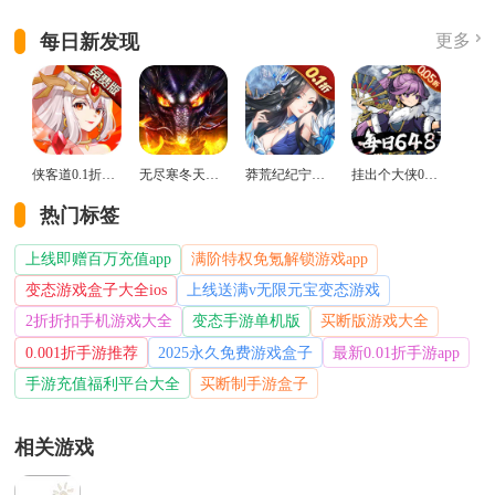
每日新发现
更多
侠客道0.1折变态版
无尽寒冬天蛇新春送礼版
莽荒纪纪宁传奇0.1折送无限连抽版
挂出个大侠0.05折免单福利版
热门标签
上线即赠百万充值app
满阶特权免氪解锁游戏app
变态游戏盒子大全ios
上线送满v无限元宝变态游戏
2折折扣手机游戏大全
变态手游单机版
买断版游戏大全
0.001折手游推荐
2025永久免费游戏盒子
最新0.01折手游app
手游充值福利平台大全
买断制手游盒子
相关游戏