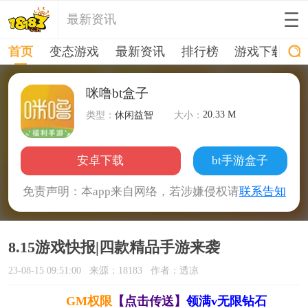
最新资讯
首页
变态游戏
最新资讯
排行榜
游戏下载
咪噜bt盒子
20.33 M
类型：
休闲益智
大小：
安卓下载
bt手游盒子
免责声明：本app来自网络，若涉嫌侵权请
联系告知
8.15游戏快报|四款精品手游来袭
23-08-15 09:51:00
来源：18183
作者：透凉
GM权限
【点击传送】
领满v无限钻石