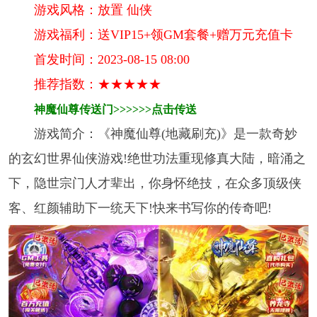
游戏风格：放置 仙侠
游戏福利：送VIP15+领GM套餐+赠万元充值卡
首发时间：2023-08-15 08:00
推荐指数：★★★★★
神魔仙尊传送门>>>>>>点击传送
游戏简介：《神魔仙尊(地藏刷充)》是一款奇妙
的玄幻世界仙侠游戏!绝世功法重现修真大陆，暗涌之
下，隐世宗门人才辈出，你身怀绝技，在众多顶级侠
客、红颜辅助下一统天下!快来书写你的传奇吧!