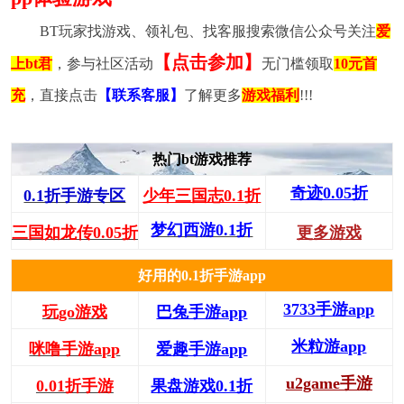
BT玩家找游戏、领礼包、找客服搜索微信公众号关注
爱
【点击参加】
上bt君
，参与社区活动
无门槛领取
10元首
充
，直接点击
【联系客服】
了解更多
游戏福利
!!!
热门bt游戏推荐
奇迹0.05折
0.1折手游专区
少年三国志0.1折
梦幻西游0.1折
三国如龙传0.05折
更多游戏
好用的0.1折手游app
3733手游app
玩go游戏
巴兔手游app
米粒游app
咪噜手游app
爱趣手游app
u2game手游
0.01折手游
果盘游戏0.1折