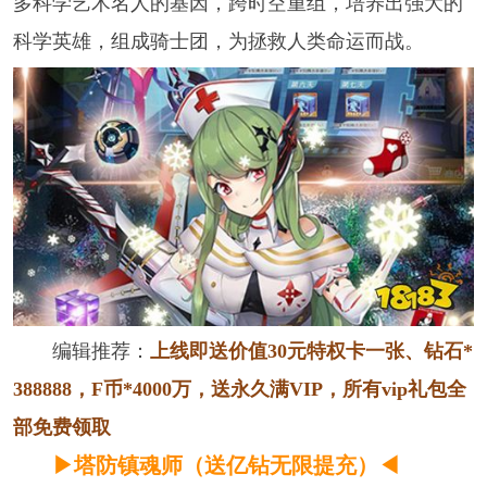
多科学艺术名人的基因，跨时空重组，培养出强大的
科学英雄，组成骑士团，为拯救人类命运而战。
编辑推荐：
上线即送价值30元特权卡一张、钻石*
388888，F币*4000万，送永久满VIP，所有vip礼包全
部免费领取
▶塔防镇魂师（送亿钻无限提充）
◀