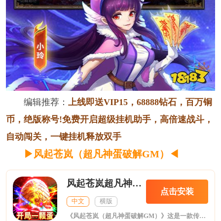
编辑推荐：
上线即送VIP15，68888钻石，百万铜
币，绝版称号!免费开启超级挂机助手，高倍速战斗，
自动闯关，一键挂机释放双手
▶风起苍岚（超凡神蛋破解GM）
◀
风起苍岚超凡神蛋破解GM
点击安装
中文
横版
《风起苍岚（超凡神蛋破解GM）》这是一款传奇手游，游戏内新增特色武魂，魂骨，魂兽系统，独享炫酷魂环外观，专属爆率顶级属性加成。既还原了传奇经典玩法又带来全新的游戏体验！战法道三位一体，集三职业技能于一身！道士试炼，萌新福利，GM破解等各种各样豪华活动等你来参与，战力疯狂飙升！PK打怪强化战斗体验，刀刀切割刀刀暴击，满地光柱！沙城争霸、跨服成战等玩法应有尽有；神龙降临，只有最强者才能拥有。