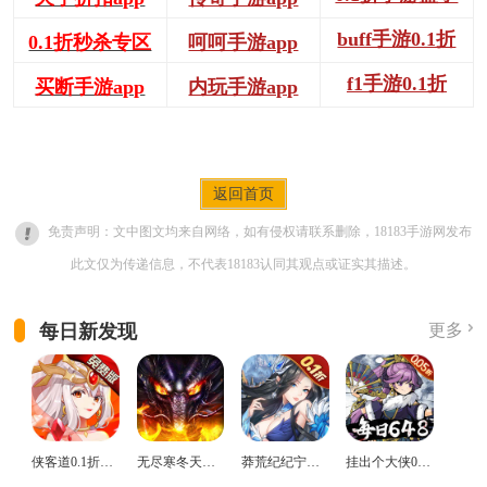
buff手游0.1折
0.1折秒杀专区
呵呵手游app
f1手游0.1折
买断手游app
内玩手游app
返回首页
免责声明：文中图文均来自网络，如有侵权请联系删除，18183手游网发布
此文仅为传递信息，不代表18183认同其观点或证实其描述。
每日新发现
更多
侠客道0.1折变态版
无尽寒冬天蛇新春送礼版
莽荒纪纪宁传奇0.1折送无限连抽版
挂出个大侠0.05折免单福利版