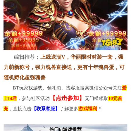
编辑推荐：
上线送满V，华丽限时时装一套，强
力萌新称号，强力魂兽直接送，更有十年魂兽蛋，可
随机孵化超强魂兽
BT玩家找游戏、领礼包、找客服搜索微信公众号关注
爱
【点击参加】
上bt君
，参与社区活动
无门槛领取
10元首
充
，直接点击
【联系客服】
了解更多
游戏福利
!!!
热门bt游戏推荐