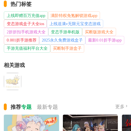
热门标签
上线即赠百万充值app
满阶特权免氪解锁游戏app
变态游戏盒子大全ios
上线送满v无限元宝变态游戏
2折折扣手机游戏大全
变态手游单机版
买断版游戏大全
0.001折手游推荐
2025永久免费游戏盒子
最新0.01折手游app
手游充值福利平台大全
买断制手游盒子
相关游戏
推荐
专题
最新
专题
更多