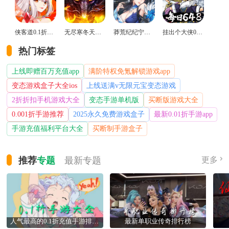
侠客道0.1折变态版
无尽寒冬天蛇新春送礼版
莽荒纪纪宁传奇0.1折送无限连抽版
挂出个大侠0.05折免单福利版
热门标签
上线即赠百万充值app
满阶特权免氪解锁游戏app
变态游戏盒子大全ios
上线送满v无限元宝变态游戏
2折折扣手机游戏大全
变态手游单机版
买断版游戏大全
0.001折手游推荐
2025永久免费游戏盒子
最新0.01折手游app
手游充值福利平台大全
买断制手游盒子
推荐
专题
最新
专题
更多
人气最高的0.1折充值手游排行榜
最新单职业传奇排行榜