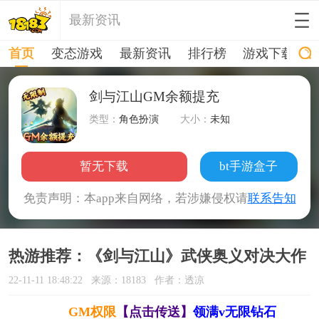
最新资讯
首页
变态游戏
最新资讯
排行榜
游戏下载
剑与江山GM余额提充
类型：
角色扮演
大小：
未知
暂无下载
bt手游盒子
免责声明：本app来自网络，若涉嫌侵权请
联系告知
热游推荐：《剑与江山》武侠奥义对决大作
22-11-11 18:48:22
来源：18183
作者：透凉
GM权限
【点击传送】
领满v无限钻石