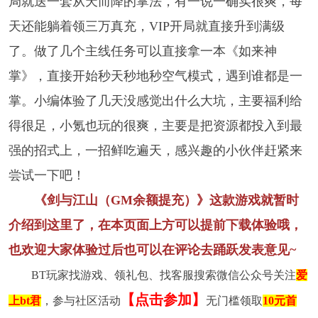
局就送一套从天而降的掌法，有一说一确实很爽，每
天还能躺着领三万真充，VIP开局就直接升到满级
了。做了几个主线任务可以直接拿一本《如来神
掌》，直接开始秒天秒地秒空气模式，遇到谁都是一
掌。小编体验了几天没感觉出什么大坑，主要福利给
得很足，小氪也玩的很爽，主要是把资源都投入到最
强的招式上，一招鲜吃遍天，感兴趣的小伙伴赶紧来
尝试一下吧！
《剑与江山（GM余额提充）》这款游戏就暂时
介绍到这里了，在本页面上方可以提前下载体验哦，
也欢迎大家体验过后也可以在评论去踊跃发表意见~
BT玩家找游戏、领礼包、找客服搜索微信公众号关注
爱
【点击参加】
上bt君
，参与社区活动
无门槛领取
10元首