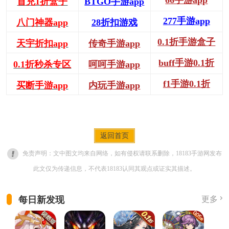
首充1折盒子
BTGO手游app
277手游app
八门神器app
28折扣游戏
0.1折手游盒子
天宇折扣app
传奇手游app
buff手游0.1折
0.1折秒杀专区
呵呵手游app
f1手游0.1折
买断手游app
内玩手游app
返回首页
免责声明：文中图文均来自网络，如有侵权请联系删除，18183手游网发布
此文仅为传递信息，不代表18183认同其观点或证实其描述。
每日新发现
更多