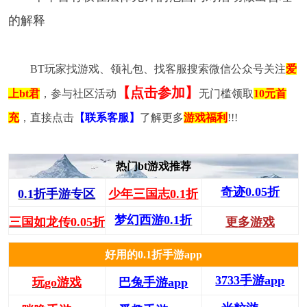
的解释
BT玩家找游戏、领礼包、找客服搜索微信公众号关注
爱
【点击参加】
上bt君
，参与社区活动
无门槛领取
10元首
充
，直接点击
【联系客服】
了解更多
游戏福利
!!!
热门bt游戏推荐
奇迹0.05折
0.1折手游专区
少年三国志0.1折
梦幻西游0.1折
三国如龙传0.05折
更多游戏
好用的0.1折手游app
3733手游app
玩go游戏
巴兔手游app