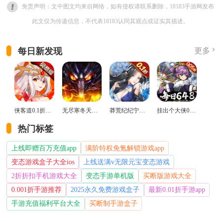
免责声明：文中图文均来自网络，如有侵权请联系删除，18183手游网发布
此文仅为传递信息，不代表18183认同其观点或证实其描述。
每日新发现
更多
侠客道0.1折变态版
无尽寒冬天蛇新春送礼版
莽荒纪纪宁传奇0.1折送无限连抽版
挂出个大侠0.05折免单福利版
热门标签
上线即赠百万充值app
满阶特权免氪解锁游戏app
变态游戏盒子大全ios
上线送满v无限元宝变态游戏
2折折扣手机游戏大全
变态手游单机版
买断版游戏大全
0.001折手游推荐
2025永久免费游戏盒子
最新0.01折手游app
手游充值福利平台大全
买断制手游盒子