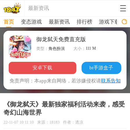
最新资讯
首页
变态游戏
最新资讯
排行榜
游戏下载
御龙弑天免费直充版
111 M
类型：
角色扮演
大小：
安卓下载
bt手游盒子
免责声明：本app来自网络，若涉嫌侵权请
联系告知
《御龙弑天》最新独家福利活动来袭，感受
奇幻山海世界
22-11-07 10:11:10
来源：18183
作者：透凉