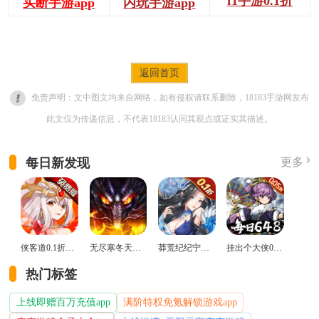
f1手游0.1折
买断手游app
内玩手游app
返回首页
免责声明：文中图文均来自网络，如有侵权请联系删除，18183手游网发布
此文仅为传递信息，不代表18183认同其观点或证实其描述。
每日新发现
更多
侠客道0.1折变态版
无尽寒冬天蛇新春送礼版
莽荒纪纪宁传奇0.1折送无限连抽版
挂出个大侠0.05折免单福利版
热门标签
上线即赠百万充值app
满阶特权免氪解锁游戏app