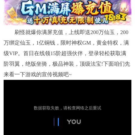
刷怪就爆你满屏充值，上线即送200万仙玉，200
万绑定仙玉，1亿铜钱，限时神权GM，黄金特权，满
级VIP。首日在线领15阶超强伙伴，登录轻松获取满
阶羽翼，绝版坐骑，极品神装，顶级法宝!下面咱们先
来看一下游戏的宣传视频吧~