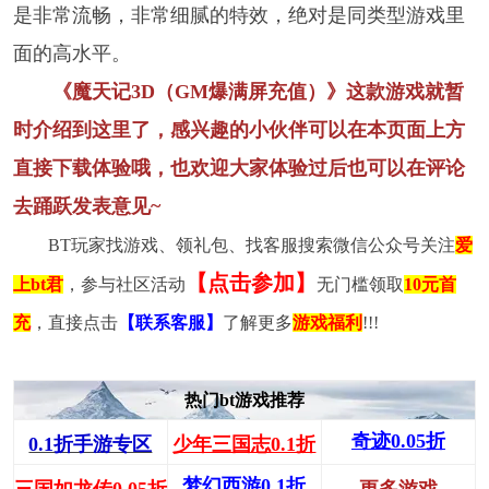
是非常流畅，非常细腻的特效，绝对是同类型游戏里
面的高水平。
《魔天记3D（GM爆满屏充值）》这款游戏就暂
时介绍到这里了，感兴趣的小伙伴可以在本页面上方
直接下载体验哦，也欢迎大家体验过后也可以在评论
去踊跃发表意见~
BT玩家找游戏、领礼包、找客服搜索微信公众号关注
爱
【点击参加】
上bt君
，参与社区活动
无门槛领取
10元首
充
，直接点击
【联系客服】
了解更多
游戏福利
!!!
热门bt游戏推荐
奇迹0.05折
0.1折手游专区
少年三国志0.1折
梦幻西游0.1折