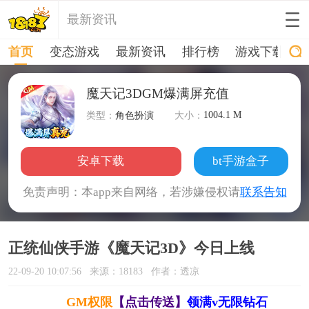
最新资讯
首页
变态游戏
最新资讯
排行榜
游戏下载
魔天记3DGM爆满屏充值
1004.1 M
类型：
角色扮演
大小：
安卓下载
bt手游盒子
免责声明：本app来自网络，若涉嫌侵权请
联系告知
正统仙侠手游《魔天记3D》今日上线
22-09-20 10:07:56
来源：18183
作者：透凉
GM权限
【点击传送】
领满v无限钻石