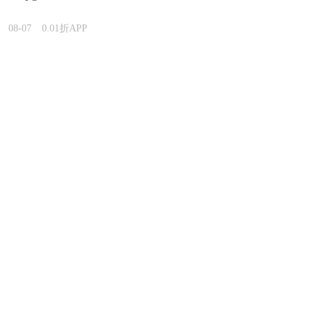
08-07
0.01折APP
适合长期玩的养成类手游有什
么？2026长期耐玩的养成类手游
下载汇总
08-07
0.01折APP
有哪些rpg游戏可以推荐？2026热
门必玩的rpg游戏下载推荐
08-07
0.01折APP
有没有什么1.76精品传奇好玩？
2026好玩的1.76精品传奇合集
08-07
0.01折APP