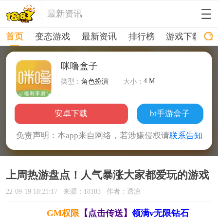
最新资讯
首页
变态游戏
最新资讯
排行榜
游戏下载
咪噜盒子
4 M
类型：
角色扮演
大小：
安卓下载
bt手游盒子
免责声明：本app来自网络，若涉嫌侵权请
联系告知
上周热游盘点！人气暴涨大家都爱玩的游戏
22-09-19 18:21:17
来源：18183
作者：透凉
GM权限
【点击传送】
领满v无限钻石