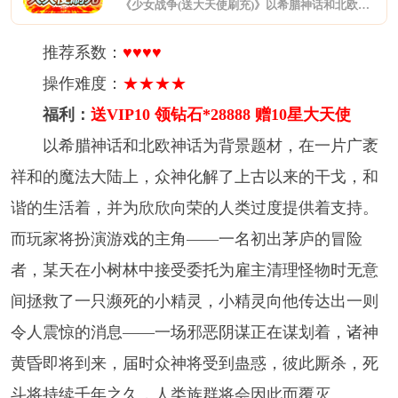
《少女战争(送大天使刷充)》以希腊神话和北欧神话为背景题材，在一片广袤祥和的魔法大陆上，众神化解了上古以来的干戈，和谐的生活着，并为欣欣向荣的人类过度提供着支持。刚开始接受了任务的主角信心满满、斗志昂扬，可随后就有些泄气了，如此广袤的大陆，那名勇者现在在哪里呢?主角能否扛起重担，与勇者一起消灭恶势力呢?亦或是，主角能够不受预言的影响，用自己的行为改变这必然发生的结果呢?
推荐系数：
♥♥♥♥
操作难度：
★★★★
福利：
送VIP10 领钻石*28888 赠10星大天使
以希腊神话和北欧神话为背景题材，在一片广袤
祥和的魔法大陆上，众神化解了上古以来的干戈，和
谐的生活着，并为欣欣向荣的人类过度提供着支持。
而玩家将扮演游戏的主角——一名初出茅庐的冒险
者，某天在小树林中接受委托为雇主清理怪物时无意
间拯救了一只濒死的小精灵，小精灵向他传达出一则
令人震惊的消息——一场邪恶阴谋正在谋划着，诸神
黄昏即将到来，届时众神将受到蛊惑，彼此厮杀，死
斗将持续千年之久，人类族群将会因此而覆灭…