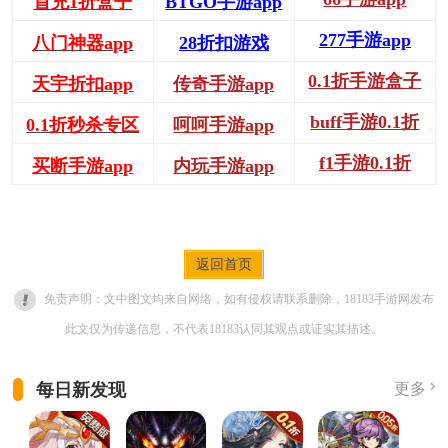
首充1折盒子
BTGO手游app
277手游app
八门神器app
28折扣游戏
0.1折手游盒子
天宇折扣app
传奇手游app
buff手游0.1折
0.1折秒杀专区
呵呵手游app
f1手游0.1折
买断手游app
内玩手游app
返回首页
免责声明：文中图文均来自网络，如有侵权请联系删除，18183手游网发布
此文仅为传递信息，不代表18183认同其观点或证实其描述。
每日新发现
更多