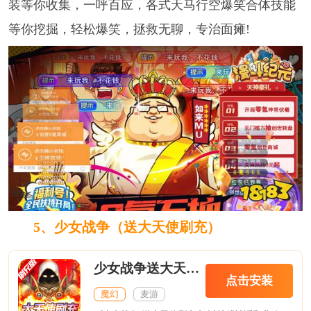
装等你收集，一呼百应，各式天马行空爆笑合体技能
等你挖掘，轻松爆笑，拯救无聊，专治面瘫!
5、
少女战争（送大天使刷充）
少女战争送大天使刷充
点击安装
魔幻
麦游