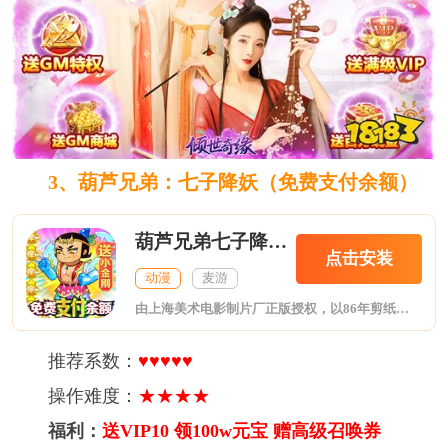
3、葫芦兄弟：七子降妖（免费支付余额）
葫芦兄弟七子降妖免费支付余额
点击安装
动漫
麦游
由上海美术电影制片厂正版授权，以86年剪纸风《葫芦兄弟》动画片为原型的手游大制，深度还原动漫情节。游戏内含全新特色玩法-葫芦直充，可通过游戏进度获取钱包余额，可在游戏内实现免费提现，激活累计充值活动的超强体验功能。可轻松练级，休闲挂机，忙时经验不错过，上线挑战奖励多丰富，您可以和葫芦七兄弟共闯妖巢！带领葫芦兄弟披荆斩棘，洞破妖洞大门！保住穿山甲，救出爷爷，就在《葫芦兄弟：七子降妖-免费支付余额》！
推荐系数：
♥♥♥♥♥
操作难度：
★★★★
福利：
送VIP10 领100w元宝 赠高级召唤券