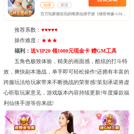
仙侠
麦游
百万玩家都在玩的唯美仙侠手游《倾世奇缘-GM免费直充》福利版现已全新上线，来玩就送GM工具，打金卡可替代RMB到指定充值界面进行充值！免费激活当托卡后每日打金无上限！红装BOSS免费爆仙充卡，零氪轻松玩转GM商城！百万现金卡说送就送！五角色极致体验，精美的画面感，酷炫的打斗特效，爽快副本激战，单手即可轻松操作！还拥有丰富的跨服玩法给玩家带来不断挑战的荣誉感！策划承诺将虚心听取玩家意见，游戏版本内容持续更新！年度爆款福利仙侠手游等你来战！
推荐系数：
♥♥♥♥♥
操作难度：
★★★
福利：
送VIP20 领1000元现金卡 赠GM工具
五角色极致体验，精美的画面感，酷炫的打斗特
效，爽快副本激战，单手即可轻松操作!还拥有丰富的
跨服玩法给玩家带来不断挑战的荣誉感!策划承诺将虚
心听取玩家意见，游戏版本内容持续更新!年度爆款福
利仙侠手游等你来战!