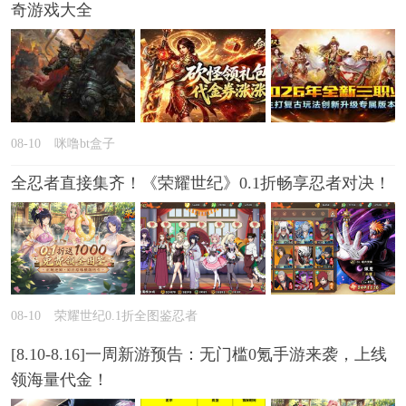
奇游戏大全
08-10
咪噜bt盒子
全忍者直接集齐！《荣耀世纪》0.1折畅享忍者对决！
08-10
荣耀世纪0.1折全图鉴忍者
[8.10-8.16]一周新游预告：无门槛0氪手游来袭，上线
领海量代金！