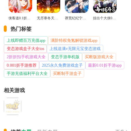
侠客道0.1折变态版
无尽寒冬天蛇新春送礼版
莽荒纪纪宁传奇0.1折送无限连抽版
挂出个大侠0.05折免单福利版
热门标签
上线即赠百万充值app
满阶特权免氪解锁游戏app
变态游戏盒子大全ios
上线送满v无限元宝变态游戏
2折折扣手机游戏大全
变态手游单机版
买断版游戏大全
0.001折手游推荐
2025永久免费游戏盒子
最新0.01折手游app
手游充值福利平台大全
买断制手游盒子
相关游戏