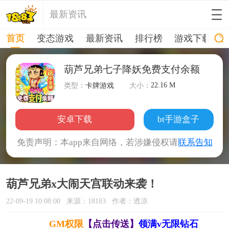
最新资讯
首页
变态游戏
最新资讯
排行榜
游戏下载
葫芦兄弟七子降妖免费支付余额
22.16 M
类型：
卡牌游戏
大小：
安卓下载
bt手游盒子
免责声明：本app来自网络，若涉嫌侵权请
联系告知
葫芦兄弟x大闹天宫联动来袭！
22-09-19 10:08:00
来源：18183
作者：透凉
GM权限
【点击传送】
领满v无限钻石