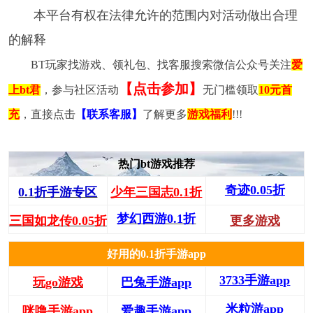
本平台有权在法律允许的范围内对活动做出合理
的解释
BT玩家找游戏、领礼包、找客服搜索微信公众号关注
爱
【点击参加】
上bt君
，参与社区活动
无门槛领取
10元首
充
，直接点击
【联系客服】
了解更多
游戏福利
!!!
热门bt游戏推荐
奇迹0.05折
0.1折手游专区
少年三国志0.1折
梦幻西游0.1折
三国如龙传0.05折
更多游戏
好用的0.1折手游app
3733手游app
玩go游戏
巴兔手游app
米粒游app
咪噜手游app
爱趣手游app