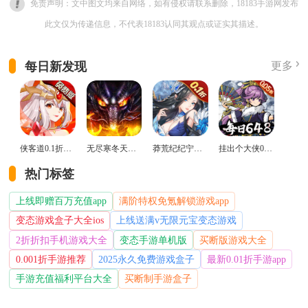
免责声明：文中图文均来自网络，如有侵权请联系删除，18183手游网发布
此文仅为传递信息，不代表18183认同其观点或证实其描述。
每日新发现
更多
侠客道0.1折变态版
无尽寒冬天蛇新春送礼版
莽荒纪纪宁传奇0.1折送无限连抽版
挂出个大侠0.05折免单福利版
热门标签
上线即赠百万充值app
满阶特权免氪解锁游戏app
变态游戏盒子大全ios
上线送满v无限元宝变态游戏
2折折扣手机游戏大全
变态手游单机版
买断版游戏大全
0.001折手游推荐
2025永久免费游戏盒子
最新0.01折手游app
手游充值福利平台大全
买断制手游盒子