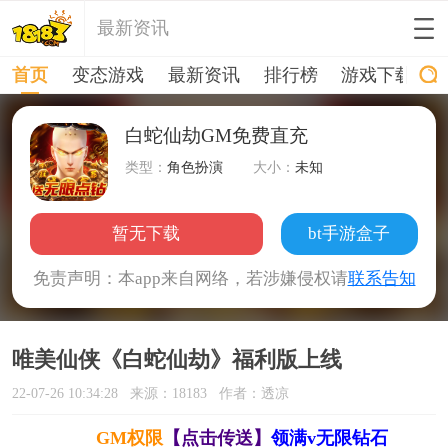
最新资讯
首页
变态游戏
最新资讯
排行榜
游戏下载
白蛇仙劫GM免费直充
类型：
角色扮演
大小：
未知
暂无下载
bt手游盒子
免责声明：本app来自网络，若涉嫌侵权请
联系告知
唯美仙侠《白蛇仙劫》福利版上线
22-07-26 10:34:28
来源：18183
作者：透凉
GM权限
【点击传送】
领满v无限钻石