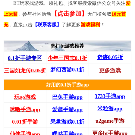
BT玩家找游戏、领礼包、找客服搜索微信公众号关注
爱
【点击参加】
上bt君
，参与社区活动
无门槛领取
10元首
充
，直接点击
【联系客服】
了解更多
游戏福利
!!!
热门bt游戏推荐
奇迹0.05折
0.1折手游专区
少年三国志0.1折
梦幻西游0.1折
三国如龙传0.05折
更多游戏
好用的0.1折手游app
3733手游app
玩go游戏
巴兔手游app
米粒游app
咪噜手游app
爱趣手游app
u2game手游
0.01折手游
果盘游戏0.1折
更多bt手游app
仙侠手游app
嘿咕手游app