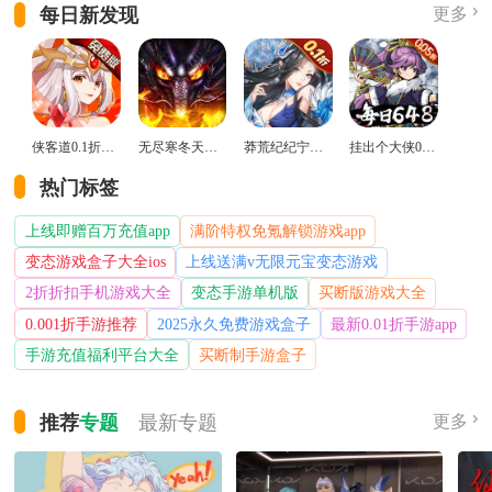
每日新发现
更多
侠客道0.1折变态版
无尽寒冬天蛇新春送礼版
莽荒纪纪宁传奇0.1折送无限连抽版
挂出个大侠0.05折免单福利版
热门标签
上线即赠百万充值app
满阶特权免氪解锁游戏app
变态游戏盒子大全ios
上线送满v无限元宝变态游戏
2折折扣手机游戏大全
变态手游单机版
买断版游戏大全
0.001折手游推荐
2025永久免费游戏盒子
最新0.01折手游app
手游充值福利平台大全
买断制手游盒子
推荐
专题
最新
专题
更多