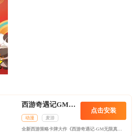
西游奇遇记GM无限真充
点击安装
动漫
麦游
全新西游策略卡牌大作《西游奇遇记-GM无限真充》震撼来袭!丰富的策略战斗，全新奇妙玩法让游戏告别枯燥无味!合击斗法，一秒制敌!带着上古神器的你，也必定是那救三界苍生于水深火热的救世之人!!上线就送无极魔尊VIP，500元充值卡(西)*1，500元充值卡(游)*1，288888元宝，1000万银两，让你体验到极品开局带来的无限快感!道具回收功能，让你彻底摆脱无用道具占仓库的烦恼，只需一点，即可回收道具，最高5000元换充值红包!登陆即可免费领取充值卡，最多可领取十万元充值卡!