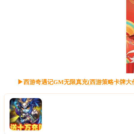
▶西游奇遇记GM无限真充(西游策略卡牌大作