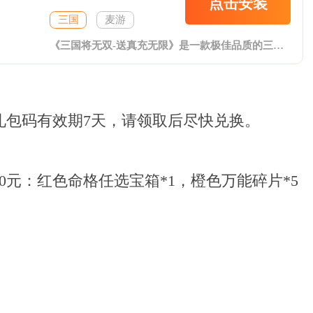
点击安装
三国
麦游
《三国将无双-送真充无限》是一款极佳品质的三国题材动作、战术、策略卡牌手游，本次版本福利超高，百万元宝说送就送，签到、升级元宝天天送，更增加了大量超值福利;超V特权通关就给，超低价福利礼包1元宝血送，GM商城商品随便拿;通关送阵营猛将，关关有好礼，章章有惊喜;诚邀各位主公一起轻松驰骋这个传奇年代，在实力与颜值兼顾的武将陪伴下，颠覆性地演绎东汉末年那英雄战场，传世绝伦的皇道篇章。
礼包码有效期7天，请领取后尽快兑换。
00元：红色命格任选宝箱*1，橙色万能碎片*5