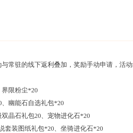
与常驻的线下返利叠加，奖励手动申请，活动结
界限粉尘*20
0、幽能石自选礼包*20
级双晶石礼包20、宠物进化石*20
说套装图纸礼包*20、坐骑进化石*20