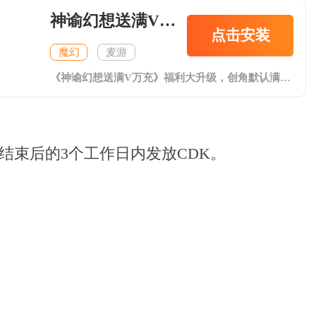
神谕幻想送满V万充
点击安装
魔幻
麦游
《神谕幻想送满V万充》福利大升级，创角默认满级VIP，贵族20。VIP尊享礼包全部开放购买。登录豪礼活动共7174充值，送千元充值活动再送2890充值。一共送10064充值。靓仔券到处送，靓仔天天抽充值，福利爽到爆炸。
束后的3个工作日内发放CDK。