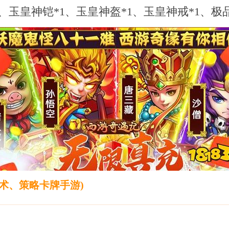
、玉皇神铠*1、玉皇神盔*1、玉皇神戒*1、极品
术、策略卡牌手游)