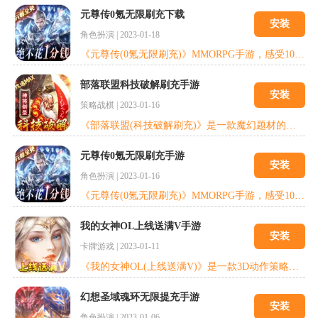
元尊传0氪无限刷充下载
安装
角色扮演
|
2023-01-18
《元尊传(0氪无限刷充)》MMORPG手游，感受100%原汁原味暗黑魔幻新大陆! 魔神归来，海量重磅福利，序列之神超V系统，百位元尊——吸血鬼，萝莉，女神，魔神，召唤属于你的战斗伙伴!魔神世界——10余个精美地图，百余种特色魔物，多种强力Boss，每一次战斗，都有无尽的激情。
部落联盟科技破解刷充手游
安装
策略战棋
|
2023-01-16
《部落联盟(科技破解刷充)》是一款魔幻题材的策略塔防游戏，游戏中包含了推图、pk、上古战场、世界boss等各种有趣玩法。游戏内种族随意搭配。玩家可以通过不同的种族英雄搭配，打造一队属于自己的专属队伍驰骋战场!魔幻策略塔防，召唤英雄谱写传说!极限指尖布阵，秘技搭配运筹帷幄!好友组队作战，炼狱推图跨服竞技!趣味地图关卡，创新玩法策略为王!
元尊传0氪无限刷充手游
安装
角色扮演
|
2023-01-16
《元尊传(0氪无限刷充)》MMORPG手游，感受100%原汁原味暗黑魔幻新大陆! 魔神归来，海量重磅福利，序列之神超V系统，百位元尊——吸血鬼，萝莉，女神，魔神，召唤属于你的战斗伙伴!魔神世界——10余个精美地图，百余种特色魔物，多种强力Boss，每一次战斗，都有无尽的激情。
我的女神OL上线送满V手游
安装
卡牌游戏
|
2023-01-11
《我的女神OL(上线送满V)》是一款3D动作策略卡牌游戏结合动作游戏的爽快与策略游戏的趣味性，力求打造全新体验的卡牌RPG，高质量次世代美术给用户带来一个神秘的亚特兰蒂斯世界，玩家可以培养众多玩法迥异的英雄进行战斗，极具魔幻风格的飞空艇作为玩家的主城可供玩家养成，带给玩家视觉震撼的同时融入丰富玩法。
幻想圣域魂环无限提充手游
安装
角色扮演
|
2023-01-06