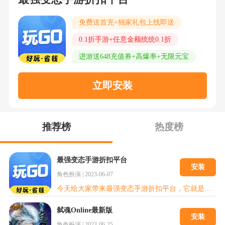
免费送首充+独家礼包上线即送
0.1折手游+任意金额统统0.1折
进游送648充值券+高爆率+无限元宝
立即安装
推荐榜
热度榜
最强变态手游折扣平台
安装
角色扮演
|
2023-06-07
今天给大家带来最强变态手游折扣平台，它就是玩go一款致力于手旅行家打造出的游戏新闻资讯散播服务平台。这儿大量游戏等着你发掘，更多精彩的游戏新闻资讯，游戏豪礼等着你抢，不必错过了哦。赶快来试试吧!
弑魂Online最新版
安装
角色扮演
|
2023-06-25