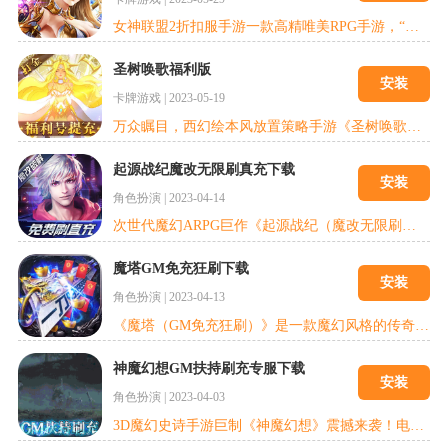
女神联盟2折扣服手游一款高精唯美RPG手游，“情绪动画”一点一滴谱写人物脸上的喜怒哀乐，感受人与人战斗斗其乐无穷!游戏的情绪动画技术展现女神性格与神态、喜怒和哀乐;继承电子竞技策略基因，引领当下手游新玩法;一分钟就轻松上手，滑动指尖俯瞰魔幻世界众生百态;游戏中还有超量的微创新来成就女神联盟2满v版手游，围绕女神IP打造全新故事提供全新娱乐体验。创角送满V，上线送首充。免费送万元神充红包，体验真实充
圣树唤歌福利版
安装
卡牌游戏
|
2023-05-19
万众瞩目，西幻绘本风放置策略手游《圣树唤歌（余额全免提充）》重返中世纪战争时代，为圣树女神而战！圣树照拂，万物生衍，众生灵凭借神赋予的智慧，逐渐开始发展，形成阵营，文明冲突纷争不断，游戏采用西方魔幻绘本的独特画风，讲述中世纪文明与战争的故事。游戏地图、界面的色彩饱和度都经过长时间的打磨，华丽的技能特效还原战争的处处细节，带给玩家高品质的视觉体验！
起源战纪魔改无限刷真充下载
安装
角色扮演
|
2023-04-14
次世代魔幻ARPG巨作《起源战纪（魔改无限刷真充）》爆燃来袭，策划团队历时3年打造！游戏以新魔幻风格设计的角色扮演类动作手游，融入华丽炫目的技能特效，带给你全新的魔幻世界感受。勇敢无畏的你，可以在电影级别的魔幻世界中，尽情享受打BOSS爆神装、公平竞技、自由交易、随心跨服。战神归来，创造属于你的起源大陆吧！
魔塔GM免充狂刷下载
安装
角色扮演
|
2023-04-13
《魔塔（GM免充狂刷）》是一款魔幻风格的传奇游戏，精美的画面，多人激情PK，特殊跨服战场。超高的BOSS爆率以及多种的系统玩法。多种转职！满级VIP随便漂,每次漂到的VIP等级还可以获得专属礼包和特戒，游戏内所有装备皆可掉落，无需充值。万物皆可爆。
神魔幻想GM扶持刷充专服下载
安装
角色扮演
|
2023-04-03
3D魔幻史诗手游巨制《神魔幻想》震撼来袭！电影级次世代画质，极致视觉冲击感官世界，带来端游级MMORPG畅爽体验。360度全景无缝超大地图、史诗般恢弘剧情、无限制地图探险、多人同屏交互体验，经典副本设计挑战巨型BOSS，带来更畅快淋漓的战斗体验。全新魔幻世界种族阵营对抗，驰骋战场所向披靡，勇士们，让我们为了荣耀而战！