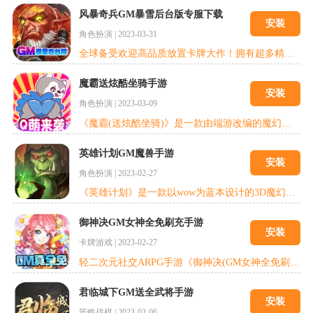
风暴奇兵GM暴雪后台版专服下载
安装
角色扮演
|
2023-03-31
全球备受欢迎高品质放置卡牌大作！拥有超多精彩休闲玩法，养肝佛性的放置！不肝不氪，快来打造一支属于你的放置奇兵吧！ 游戏采用经典西方魔幻题材，重现诸个魔兽经典角色。丰富卡牌阵营搭配，六大种族：光明、暗影、奥数、亡灵、邪能、自然，与全球百万玩家一同踏上魔幻旅程。在游戏中你将拥有强力经典的英雄相伴，多样的种族和数不清的异世界探险，充满挑战的远征与奇幻冒险，快率领你的小队加入征程吧！
魔霸送炫酷坐骑手游
安装
角色扮演
|
2023-03-09
《魔霸(送炫酷坐骑)》是一款由端游改编的魔幻题材3D MMORPG手游，游戏画面精致唯美，清新绚丽的游戏画面，逼真还原3D场景，让人感觉如临其境。多样化的游戏玩法，带你畅游在梦幻般的世界!快来下载体验吧!
英雄计划GM魔兽手游
安装
角色扮演
|
2023-02-27
《英雄计划》是一款以wow为蓝本设计的3D魔幻MMOARPG手游。顶尖3D引擎，庞大的世界观、无缝连接的大地图，超华丽360°旋转视角，完美再现艾泽拉斯经典场景。燃烧军团复仇的战火席卷大陆，MC、BWL、NAXX等历代经典副本军团BOSS汹涌来袭，大酋长、暴风国王、氏族首领等著名英雄将登场出战。部落VS联盟，霸天的战鼓再次响起!勇士们，踏上新的征程，邀上昔日战友一起组团开荒吧!为荣耀与信仰而战!
御神决GM女神全免刷充手游
安装
卡牌游戏
|
2023-02-27
轻二次元社交ARPG手游《御神决(GM女神全免刷充)》呈现了一个光怪陆离的异次元魔法大陆，在这里，既有热血刺激的PVP团战，也有休闲轻松的社交，精美的画风，异彩纷呈的玩法，丰富多样的活动，让人根本停不下来。神秘的魔幻世界正在召唤，等待你来展开一次波澜壮阔的探险旅程。现击杀boss更有几率获得真充卡碎片以及海量资源，平民玩家也能畅享游戏，抢先登陆，快人一步，赶紧行动起来吧!
君临城下GM送全武将手游
安装
策略战棋
|
2023-02-06