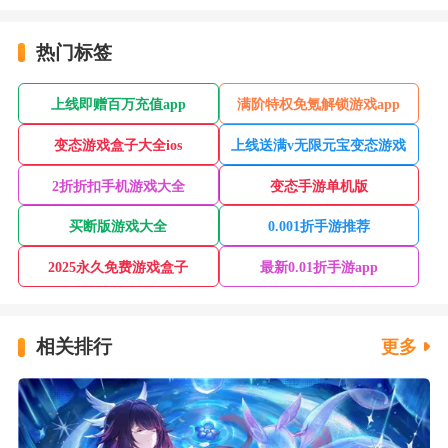
热门标签
上线即赠百万充值app
满阶特权免氪解锁游戏app
变态游戏盒子大全ios
上线送满v无限元宝变态游戏
2折折扣手机游戏大全
变态手游单机版
买断版游戏大全
0.001折手游推荐
2025永久免费游戏盒子
最新0.01折手游app
相关排行
更多