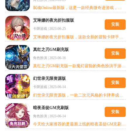
弑魂Online最新版，这是一款经典微奇迹游戏，游戏主线采用奇迹UI玩法，沿用经典玩法天使变身、神器突破，成神之路等，给玩家一种全新的体验，游戏玩法丰富多样，有百来种时装、神器等，满足玩家的奇迹梦！
艾琳娜的夜光折扣服版
安装
卡牌游戏
|
2023-06-25
艾琳娜的夜光折扣服版，这款全新的冒险卡牌手游，游戏采用了全篇的二次元的画风，给玩家们带来了原汁原味的异世界的冒险，这款游戏将卡牌还有养成元素融合在一起了，上线输入礼包码UR888即可领取100连抽，还有UR自选箱等你来拿，游戏内活动玩法丰富，奖励丰富，玩家可以在这个奇妙的世界中尽情的探索，还有超多玩法，组队冒险等你来下载体验，尽情的享受冒险带来的快感吧。
真红之刃GM刷充版
安装
角色扮演
|
2023-06-16
真红之刃GM刷充版一款魔幻冒险的角色扮演手游，庞大的游戏世界观，栩栩如生的游戏人物角色，丰富的游戏职业，体验别样精彩对决，红色刀光剑影之下，是魔族英雄战士们战衣的颜色，在千人同台的魔域战场上，爆发的是三界的动荡，让无情的战场上萌发出一股噬血的幽怨，也能让生长在这个时代背景下英雄获得更好的历练，去征战三界，过的更强的的力量。
幻世录无限资源版
安装
卡牌游戏
|
2023-06-14
幻世录无限资源版，一款二次元风格的卡牌养成类游戏，玩家收集卡牌即可点亮图鉴，领取10000元充值卡奖励。创角赠送四魔将，完成主线任务就增送SSR英雄，让你拥有超强阵容。超多的卡牌可以收集，满足你的收集欲。每个英雄都有不同的进化方向，努力成为最强王者。感兴趣的快来下载吧!
暗夜圣徒GM充刷版
安装
角色扮演
|
2023-06-14
今天给大家推荐的是最新上线的暗夜圣徒GM充刷版，一款二次元风格的卡牌rpg养成手游，未来科幻末日题材，解决世界神话英雄角色，一起为拯救世界而战。多元化角色养成路线，丰富多彩的个性英雄角色，竖屏方便单手灵活操作，精美的立绘和CG图带来视听盛宴!创角即送GM刷充特权，享钻石*100w、银币*1000w、源能喷剂*1000w等海量资源!SSR、UR强力卡牌推图即送，助您轻松组建极品阵容!