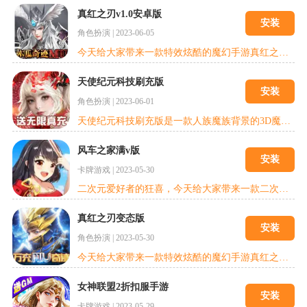
真红之刃v1.0安卓版
安装
角色扮演
|
2023-06-05
今天给大家带来一款特效炫酷的魔幻手游真红之刃v1.0安卓版! 震撼上线!作为一款新世代魔幻手游巨作，拥有端游级的画面水准，开发团队在人物的造型、装备、建筑、场景等方面进行了多轮的优化和提升，能够在游戏中实现细腻的光照演算与真实的流体模拟，更佐以绚丽的次世代粒子特效，为玩家展现出一个极致华丽的魔幻世界。今日，魔幻世界的大门已经开放，欢迎各位玩家们前来一探究竟。
天使纪元科技刷充版
安装
角色扮演
|
2023-06-01
天使纪元科技刷充版是一款人族魔族背景的3D魔幻MMORPG手游，游戏在极致呈现西方魔幻精髓的同时，还加入了一系列革新玩法，大天使变身，让战斗充满更多可能;全民打Boss，让每个人都能享受到一战封神的畅爽体验!天使降临，重启纪元!
风车之家满v版
安装
卡牌游戏
|
2023-05-30
二次元爱好者的狂喜，今天给大家带来一款二次元手游风车之家满v版，追寻真相，探索大陆。风车之家折扣充值手游戏下载是一款魔幻和风传统的卡牌手游，精妙绝伦的人物立绘，丰富的技能搭配，全新的和式之旅，由您来体验这非凡战场。酷炫的合击技能，极限的挑战，给您带来一秒逆袭的酣畅淋漓。
真红之刃变态版
安装
角色扮演
|
2023-05-30
今天给大家带来一款特效炫酷的魔幻手游真红之刃变态版!作为一款新世代魔幻手游巨作，拥有端游级的画面水准，开发团队在人物的造型、装备、建筑、场景等方面进行了多轮的优化和提升，能够在游戏中实现细腻的光照演算与真实的流体模拟，更佐以绚丽的次世代粒子特效，为玩家展现出一个极致华丽的魔幻世界。今日，魔幻世界的大门已经开放，欢迎各位玩家们前来一探究竟。
女神联盟2折扣服手游
安装
卡牌游戏
|
2023-05-29