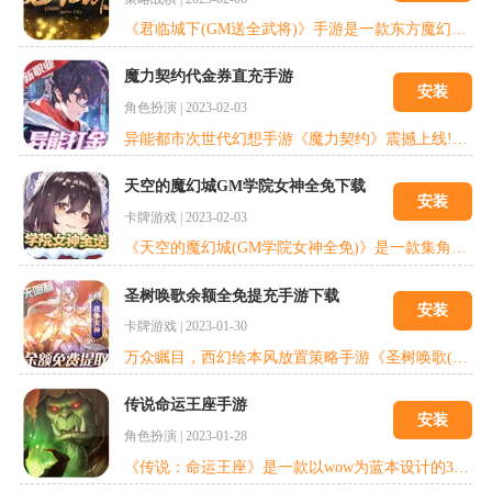
《君临城下(GM送全武将)》手游是一款东方魔幻SLG战争策略卡牌养成游戏，本作改编自著名小说《九州缥缈录》。手游以战争策略作为游戏的核心，游戏内独有的“阵法系统”、“神兵系统”、“英雄系统”可任意搭配组合，玩家可以先通过招募武将、发展城池、锻炼精兵、打造神兵积蓄自身的力量，另外手游内还支持全服玩家同屏竞技的大地图玩法，在100万格的宏大地图上与其他玩家群雄逐鹿、合纵连横、攻城略地、开疆拓土，最终攻
魔力契约代金券直充手游
安装
角色扮演
|
2023-02-03
异能都市次世代幻想手游《魔力契约》震撼上线!赛特英雄破风来袭，觉醒变身，机甲降临!结契精灵，召唤神宠，追寻赛特神迹的秘密!魔法战斗，异能比拼，开启幻想冒险之旅!挑战魔王之巅，万人争霸激战到底!开辟!次元世界：异界冒险，魔幻战斗!未来都市异次元武器和座驾，多重变幻适应各类战斗环境，充满幻想的RPG手游带给你不一样的趣味比拼!
天空的魔幻城GM学院女神全免下载
安装
卡牌游戏
|
2023-02-03
《天空的魔幻城(GM学院女神全免)》是一款集角色养成，收集，策略为一身的放置手游! 未来科技世界，人类野心膨胀，战争残酷降临。为重铸世界秩序，科联提取人类历史上众多科学艺术名人的基因，跨时空重组，培养出强大的科学英雄，组成骑士团，为拯救人类命运而战。
圣树唤歌余额全免提充手游下载
安装
卡牌游戏
|
2023-01-30
万众瞩目，西幻绘本风放置策略手游《圣树唤歌(余额全免提充)》重返中世纪战争时代，为圣树女神而战!圣树照拂，万物生衍，众生灵凭借神赋予的智慧，逐渐开始发展，形成阵营，文明冲突纷争不断，游戏采用西方魔幻绘本的独特画风，讲述中世纪文明与战争的故事。游戏地图、界面的色彩饱和度都经过长时间的打磨，华丽的技能特效还原战争的处处细节，带给玩家高品质的视觉体验!
传说命运王座手游
安装
角色扮演
|
2023-01-28
《传说：命运王座》是一款以wow为蓝本设计的3D魔幻MMOARPG手游。顶尖3D引擎，庞大的世界观、无缝连接的大地图，超华丽360°旋转视角，完美再现艾泽拉斯经典场景。燃烧军团复仇的战火席卷大陆，MC、BWL、NAXX等历代经典副本军团BOSS汹涌来袭，大酋长、暴风国王、氏族首领等著名英雄将登场出战。部落VS联盟，霸天的战鼓再次响起!勇士们，踏上新的征程，邀上昔日战友一起组团开荒吧!为荣耀与信仰