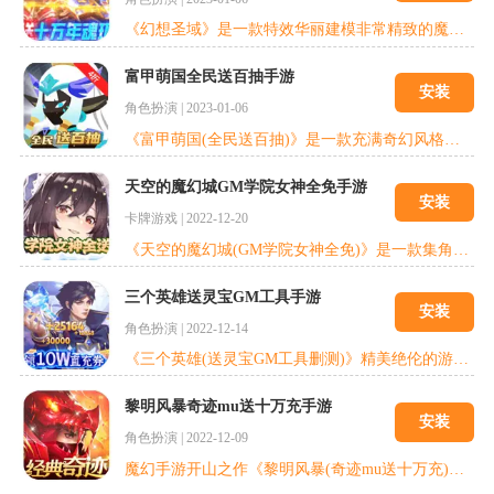
《幻想圣域》是一款特效华丽建模非常精致的魔幻H5挂机手游，游戏超出原有福利，真充纯靠打，打BOSS打小怪均可获得充值额度，并且激活对应累充活动!激活活动获得大量元宝还可用于直接激活全部打金商城，千万战力等你免费拿!每晚参加魂环BOSS活动，还可白嫖海量魂环战力!拿着海量福利来培养你的魂环，带您体验创号即毕业的超爽体验!
富甲萌国全民送百抽手游
安装
角色扮演
|
2023-01-06
《富甲萌国(全民送百抽)》是一款充满奇幻风格特色的rpg手游作品，这款游戏具有极其精美的魔幻式卡通画面风格，游戏内具有丰富多样的特色战斗角色供玩家挑选，自由的对战竞技玩法，刺激的战斗过程，多样化的竞技模式，给你带来全新奇幻的冒险体验，喜欢的玩家快来下载吧!
天空的魔幻城GM学院女神全免手游
安装
卡牌游戏
|
2022-12-20
《天空的魔幻城(GM学院女神全免)》是一款集角色养成，收集，策略为一身的放置手游! 未来科技世界，人类野心膨胀，战争残酷降临。为重铸世界秩序，“科联”提取人类历史上众多科学艺术名人的基因，跨时空重组，培养出强大的科学英雄，组成骑士团，为拯救人类命运而战。你将指挥“物理”“化学”“生物”“工程”“人文”“艺术”六大学院的英雄们，在混乱的科技世界开启冒险之旅，一起探索，一起成长，拨开重重迷雾，消灭幕
三个英雄送灵宝GM工具手游
安装
角色扮演
|
2022-12-14
《三个英雄(送灵宝GM工具删测)》精美绝伦的游戏画面，荡气回肠的异界体验，波澜起伏的故事剧情。游戏采用3D画面的光影特效，为玩家打造呈现精彩的魔幻世界。独创伙伴系统，异界路上不再一人孤军奋战;更有斗神殿、跨服战、多人boss等丰富多彩的玩法等你来体验。战力飞升，祝你轻松封号成神!
黎明风暴奇迹mu送十万充手游
安装
角色扮演
|
2022-12-09
魔幻手游开山之作《黎明风暴(奇迹mu送十万充)》震撼上线!作为一款新世代魔幻手游巨作，拥有端游级的画面水准，开发团队在人物的造型、装备、建筑、场景等方面进行了多轮的优化和提升，能够在游戏中实现细腻的光照演算与真实的流体模拟，更佐以绚丽的次世代粒子特效，为玩家展现出一个极致华丽的魔幻世界。今日，魔幻世界的大门已经开放，欢迎各位玩家们前来一探究竟。