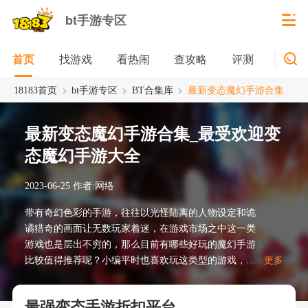
bt手游专区
找游戏
看热闹
查攻略
评测
新游
首页
>
>
>
18183首页
bt手游专区
BT合集库
最新变态魔幻手游合集
最新变态魔幻手游合集_最受欢迎变
态魔幻手游大全
2023-06-25
作者:网络
带有奇幻色彩的手游，往往以光怪陆离的人物设定和诡
谲猎奇的画面让无数玩家着迷，在游戏市场之中这一类
游戏也是层出不穷的，那么目前有哪些好玩的魔幻手游
比较值得推荐呢？小编平时也喜欢玩这类型的游戏，所
更多
以就根据游戏的画面制作和玩法设定进行了梳理，为大
家带来最新变态魔幻手游合集供大家参考，感兴趣的千
最强变态手游折扣平台
万不要错过哦！