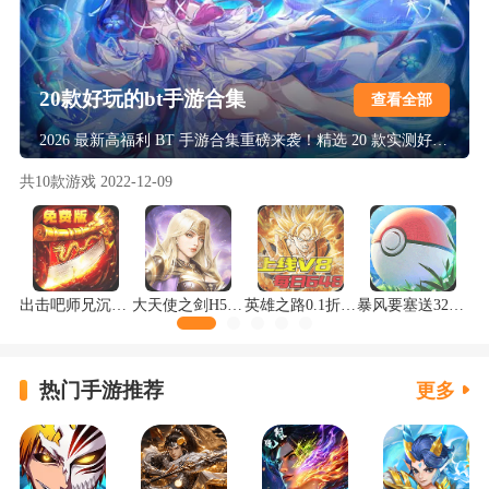
20款好玩的bt手游合集
查看全部
2026 最新高福利 BT 手游合集重磅来袭！精选 20 款实测好玩的爆款佳作，覆盖仙侠、传奇、卡牌、魔幻等热门题材，福利直接拉满！上线即送满 VIP、万元真充与海量资源，0.1 折充值 + 挂机刷充黑科技，高爆率掉神装，零氪也能轻松霸服，多样玩法不重样，解锁极致手游爽玩体验！
共
10
款游戏
2022-12-09
出击吧师兄沉默神器免费版
大天使之剑H5打金版
英雄之路0.1折龙珠Z版
暴风要塞送328免费版
热门手游推荐
更多