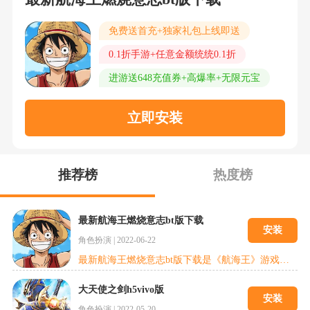
免费送首充+独家礼包上线即送
0.1折手游+任意金额统统0.1折
进游送648充值券+高爆率+无限元宝
立即安装
推荐榜
热度榜
最新航海王燃烧意志bt版下载
安装
角色扮演
|
2022-06-22
最新航海王燃烧意志bt版下载是《航海王》游戏系列的一款经典作品。航海王燃烧意志bt版将完美还原真实的航海王3D游戏世界，带领玩家进入全新的航海王世界，与原著动漫中的路飞、索隆、红发等等经典角色人物一起体验航海战斗的热血和激情。采用御用声优倾情献声，同时收录了原著中的所有角色，每位角色一比一完美还原，更有专属招式缺一不可。
大天使之剑h5vivo版
安装
角色扮演
|
2022-05-20