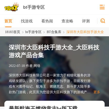
bt手游专区
找游戏
看热闹
查攻略
评测
新游
首页
>
>
>
18183首页
bt手游专区
BT合集库
深圳市大臣科技手游大全
深圳市大臣科技手游大全_大臣科技
游戏产品合集
2022-07-18
作者:网络
深圳市大臣科技有限公司是一家致力于精细化服务的游
戏研发团队，旗下类型手游多为折扣手游，目前发行游
戏有河图寻仙记、航海王：燃烧意志、新斗罗大陆等多
款热门游戏，此页面为您提供大臣科技旗下的游戏产品
更多
大全。
最新航海王燃烧意志bt版下载