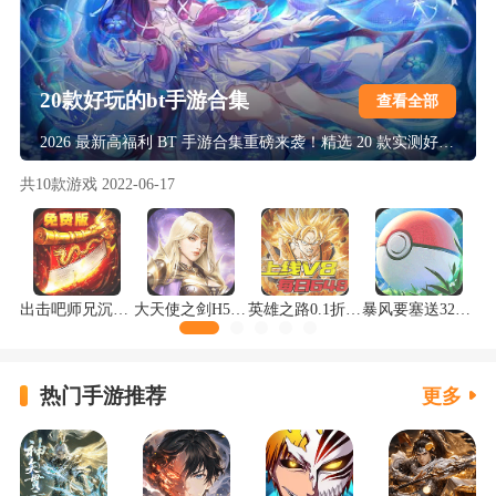
20款好玩的bt手游合集
查看全部
2026 最新高福利 BT 手游合集重磅来袭！精选 20 款实测好玩的爆款佳作，覆盖仙侠、传奇、卡牌、魔幻等热门题材，福利直接拉满！上线即送满 VIP、万元真充与海量资源，0.1 折充值 + 挂机刷充黑科技，高爆率掉神装，零氪也能轻松霸服，多样玩法不重样，解锁极致手游爽玩体验！
共
10
款游戏
2022-06-17
出击吧师兄沉默神器免费版
大天使之剑H5打金版
英雄之路0.1折龙珠Z版
暴风要塞送328免费版
热门手游推荐
更多