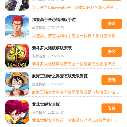
大天使之剑h5vivo版是一款魔幻风格的RPG手机游戏，游戏改编自经典页游奇迹MU，其继承了页游的所有优点，并在此之上进行的优化，为各个玩家带来了更好的游戏体验。而在游戏中你扮演一位勇者，你需要探索奇迹大陆，去抵御邪恶魔王的入侵，玩家可以操控自己的角色在这片宏大的世界当中无限飞行，游览这片世界的每一处优美风景。
灌篮高手变态福利版手游
安装
体育运动
|
2022-03-23
灌篮高手变态福利版手游是一款真人实时篮球竞技手游，由蛙扑发行，先知者研发，东映动画授权并全程监制。《灌篮高手 正版授权手游》将以多样的比赛模式和剧情还原同名动画片《灌篮高手》赋予我们的青春热血时代，一圆你与我曾经称霸全国的梦想! 灌篮高手变态福利版手游特色 1、游戏对灌篮角色的还原度很高，细节扣得很细，在比赛中的细节，这是非常不错的。 2、游戏流畅度和手感都做得比较好，对角色的差异化也做得很好 3
新斗罗大陆破解版安装
安装
卡牌游戏
|
2022-06-15
新斗罗大陆破解版安装是一款唐家三少正版IP授权斗罗玄幻神战手游，还原原汁原味的斗罗神战世界!神界危机降临。上线就送全魂师，送万年魂环，送八蛛神骨，送无门槛1888充值卡，光明神祗与黑暗神祗正式决裂,唐三、小舞、五大神王、史莱克七怪等经典角色乱世沉浮，上演最强斗罗巅峰之战!神魂融合技破碎虚空,绝世暗器击穿混沌,百变时装战力爆表.......谁都可以凭实力封神!
航海王强者之路变态版无限资源
安装
角色扮演
|
2022-07-07
航海王强者之路变态版无限资源是《航海王》游戏系列的一款经典作品。航海王燃烧意志bt版将完美还原真实的航海王3D游戏世界，带领玩家进入全新的航海王世界，与原著动漫中的路飞、索隆、红发等等经典角色人物一起体验航海战斗的热血和激情。采用御用声优倾情献声，同时收录了原著中的所有角色，每位角色一比一完美还原，更有专属招式缺一不可。
龙珠觉醒安卓版
安装
角色扮演
|
2022-06-17
龙珠觉醒安卓版是一款由经典动漫ip改编而来的手游，陪随着90后这一代人的童年，游戏中人物的动画和大招的特效动画，做的也是非常棒，不过就是玩家要进行收集资源，这样才能和别人切磋，占据上风，游戏中的新人教程，做的挺到位的，让更多的玩家用最快的速度，了解这款游戏的玩法和信息。