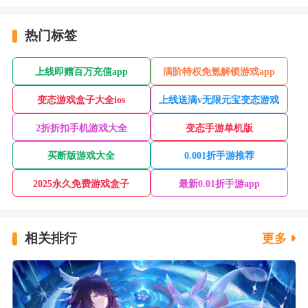
热门标签
上线即赠百万充值app
满阶特权免氪解锁游戏app
变态游戏盒子大全ios
上线送满v无限元宝变态游戏
2折折扣手机游戏大全
变态手游单机版
买断版游戏大全
0.001折手游推荐
2025永久免费游戏盒子
最新0.01折手游app
相关排行
更多