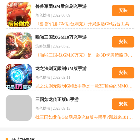
兽兽军团GM后台刷充手游
安装
角色扮演
|
2022-06-09
《兽兽军团-GM后台刷充》开局激活GM后台工具，首充月卡全免费，每日送免费直充，更送5星红暴，无限抽奖，无限资料，GM礼包等等!《兽兽军团》是一款萌宠养成收集休闲挂机手游，独创人宠一体骑乘作战，上百种史前萌宠和技能随心搭配，给你最畅爽刺激的战斗体验!更有丰富的部落战、boss战等大型战斗副本，和你的萌宠一起开启原始冒险吧!
啪啪三国送GM10万充手游
安装
策略战棋
|
2022-05-23
《啪啪三国-送GM10万充》是一款3D卡牌策略游戏，以气势恢宏的3D即时战场为最大特色，战场可容纳近千名士兵同屏厮杀，玩家可以体验到移动端游戏从未有过的史诗战斗!百种武将选择搭配倾尽策略，华丽技能组合颠覆您的视觉!24K纯度历史还原，您将成为三国之外的第4势力，一统版图，成就霸业。啪啪三国，内涵的不止是名字。你的新三国。
龙之法则无限制GM版手游
安装
角色扮演
|
2022-02-11
龙之法则无限制GM版手游是一款3D顶尖的MMO福利手游，在线送满V和万元真充卡还有BUG万抽，上线直接送满GM。任何怪物随机掉落充值卡碎片，更有无限资源无限领。全3D美型涉及，大场面战盟团战，即时战斗超爽打击感。游戏中通过离线挂机，日常副本，限时活动获得多变战宠，炫彩神装，强力坐骑和华丽神翼提升自己的战斗力，享受跨服PK战斗乐趣，世界BOSS，人物养成，装备自由交易一应俱全，从歌舞升平的暗黑城，到
三国如龙传正版bt手游
安装
角色扮演
|
2023-09-13
找三国如龙传GM网易刷充bt版去哪里?那就来18183游戏库!全新的游戏感受，游戏引入了骑战和团战的游戏竞技系统，无限谋略玩法，胜负难分!三国的名将可以去收集。三国如龙传GM网易刷充bt版不容错过，值得下载一试!