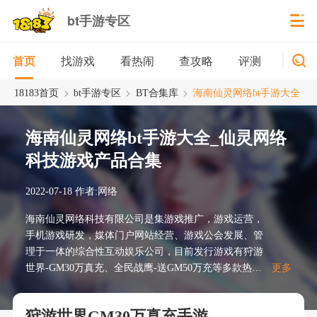
bt手游专区
找游戏
看热闹
查攻略
评测
新游
首页
>
>
>
18183首页
bt手游专区
BT合集库
海南仙灵网络bt手游大全
海南仙灵网络bt手游大全_仙灵网络
科技游戏产品合集
2022-07-18
作者:网络
海南仙灵网络科技有限公司是集游戏推广，游戏运营，
手机游戏研发，媒体门户网站经营、游戏公会发展、管
理于一体的综合性互动娱乐公司，目前发行游戏有狩游
世界-GM30万真充、全民战鹰-送GM50万充等多款热门
更多
游戏，此页面为您提供仙灵网络科技旗下的游戏产品大
全。
狩游世界GM30万真充手游