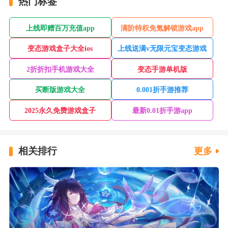
热门标签
上线即赠百万充值app
满阶特权免氪解锁游戏app
变态游戏盒子大全ios
上线送满v无限元宝变态游戏
2折折扣手机游戏大全
变态手游单机版
买断版游戏大全
0.001折手游推荐
2025永久免费游戏盒子
最新0.01折手游app
相关排行
更多