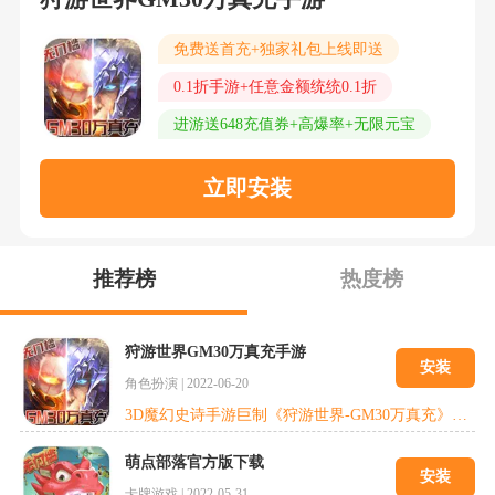
免费送首充+独家礼包上线即送
0.1折手游+任意金额统统0.1折
进游送648充值券+高爆率+无限元宝
立即安装
推荐榜
热度榜
狩游世界GM30万真充手游
安装
角色扮演
|
2022-06-20
3D魔幻史诗手游巨制《狩游世界-GM30万真充》震撼来袭!电影级次世代画质，极致视觉冲击感官世界，带来端游级MMORPG畅爽体验。咪噜手游平台免费领取满100减30游戏代金券，360度全景无缝超大地图、史诗般恢弘剧情、无限制地图探险、多人同屏交互体验，经典副本设计挑战巨型BOSS，带来更畅快淋漓的战斗体验。全新魔幻世界种族阵营对抗，驰骋战场所向披靡，勇士们，让我们为了荣耀而战!
萌点部落官方版下载
安装
卡牌游戏
|
2022-05-31