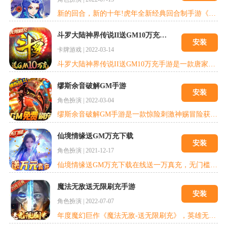
新的回合，新的十年!虎年全新经典回合制手游《天书奇谈-GM科技刷充》震撼来袭，正版授权改编，超多人超好玩的回合制，绚丽画面，为8000万书迷带来原汁原味的天书世界。GM内置科技免费激活大量内购商品，充值随心刷。
斗罗大陆神界传说II送GM10万充手游
安装
卡牌游戏
|
2022-03-14
斗罗大陆神界传说II送GM10万充手游是一款唐家三少正版IP授权斗罗玄幻神战手游，还原原汁原味的斗罗神战世界!神界危机降临。上线就送全魂师，送万年魂环，送八蛛神骨，送无门槛1888充值卡，光明神祗与黑暗神祗正式决裂,唐三、小舞、五大神王、史莱克七怪等经典角色乱世沉浮，上演最强斗罗巅峰之战!神魂融合技破碎虚空,绝世暗器击穿混沌,百变时装战力爆表.......这就是斗罗大陆神界传说II送GM10万充手
缪斯余音破解GM手游
安装
角色扮演
|
2022-03-04
缪斯余音破解GM手游是一款惊险刺激神赐冒险获得神的力量!成为神赐者进入神赐世界开启冒险，灵活突进、超强爆发、远程伤害、全攻全守，选择不同的神俑战斗流派，解锁神秘剧情，点燃热血斗魂，一起拯救世界!激爽战斗快感，华丽连招热血格斗，唯战斗才有希望!浮空、连击、瞬移、控制、闪避反击、多段伤害、移动施法精心打磨的战斗体验和操作手感，上百种特色技能，爽快华丽的组合连招，震撼霸屏特效，毁天灭地暴揍俑怪，感受前所
仙境情缘送GM万充下载
安装
角色扮演
|
2021-12-17
仙境情缘送GM万充下载在线送一万真充，无门槛使用，不花钱也成神!《仙境情缘-送GM万充》是一款大型古风仙侠MMO，在线领万元充值，签到/活跃等地方更是每天送充，游戏内各种活动/BOSS都有几率爆出充值卡，青春国风手游满足你对自由游戏世界的一切想象 【唯美古风】全地图自由翱翔，1080P全景大世界，东方古风仙侠韵味，湖光山色，水清疏影，泛舟四海，美如画卷。 仙境情缘送GM万充下载福利内容 充值比例1
魔法无敌送无限刷充手游
安装
角色扮演
|
2022-07-07
年度魔幻巨作《魔法无敌-送无限刷充》，英雄无敌的故事背景，轻松的游戏体验，丰富的佣兵组合，富含策略不烧脑!剧情磅礴：英雄苏醒，圣光降临，打开魔法之门，领略挂机新玩法;天使圣龙，亡灵魔鬼，千军万马，统统收归旗下。轻松养脑：英雄之路永不停歇，哪怕离线也是在竖起战旗，无需因卡牌搜集劳心伤神，也无需担心挂机冗长无聊。福利丰富：七天狂欢带你扫荡BOSS，佣兵魔法替你铺开加冕之路!玩法多变：佣兵搭配，助战加