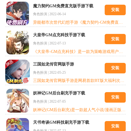
魔力契约GM免费直充版手游下载
安装
角色扮演
|
2022-06-14
异能都市次世代幻想手游《魔力契约-GM免费直充》震撼上线!赛特英雄破风来袭，觉醒变身，机甲降临!结契精灵，召唤神宠，追寻赛特神迹的秘密!魔法战斗，异能比拼，开启幻想冒险之旅。
大皇帝GM点充科技手游下载
安装
角色扮演
|
2022-07-13
《大皇帝-GM点充科技》是一款为策略游戏用户量身定制的三国SLG。128座城池,组建自己的势力,亲身参与东汉末年争夺天下霸权的三国征途!玩家亲临乱世汉末，击杀叛贼，临危受命，一举称帝，就此展开一条别样的三国帝王之路。
三国如龙传官网版手游
安装
角色扮演
|
2022-05-25
三国如龙传官网版手游是网易首款BT版大福利次世代3D回合制三国大作,版本特色：开局送GM破解工具，解锁直充，解锁直购商品。日常任务、抓鬼刷代币，代币可在真实充值界面进行充值，让玩家享受不花一份钱体验真实充值体验。
妖神记GM后台刷充手游下载
安装
角色扮演
|
2022-07-05
妖神记(GM后台刷充)是一款超人气小说/漫画正版授权的国风卡牌策略手游，知名画师亲手执笔，纯正的国风色彩，展现妖灵万相。现在更有上线就送SP限定逸事札和强力妖灵师的独家特权福利，下载BT版妖神记，就上18183。
天书奇谈GM科技刷充手游下载
安装
角色扮演
|
2022-07-13