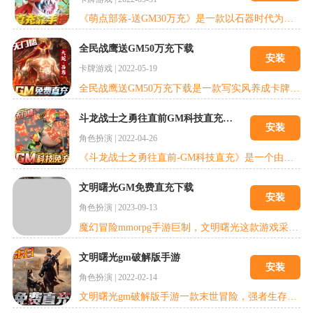
《萌点部落-送GM30万充》是一款以石器时代为背景的卡牌放置手机游戏。上线直接免费点充可以获得所有累充奖励，以及首充、VIP和其他海量奖励，所有这些都可以通过手快速获得!玩家可以培养不同形式的史前宠物，增强装备，提高属性，培养角色。战斗采用了卡通绘画风格。加入各种多样化的玩法系统收集你的史前宠物吧!
全民战鹰送GM50万充下载
安装
卡牌游戏
|
2022-05-19
全民战鹰送GM50万充下载是一款写实风养成卡牌手游，游戏以一个架空的世界观的为背景，上线满V,百万元宝，免费充值拿多少，手速说了算，更有GM修改器，首充/月卡全免费，签到每天送充，闯关领百万充值，七日领终极神将！
斗龙战士之勇往直前GM科技直充手游
安装
角色扮演
|
2022-04-26
《斗龙战士之勇往直前-GM科技直充》是一个由梦想家创造的世界,是一款奇幻冒险MMO手游：手绘画风，神秘世界，史诗地城，激烈对抗，丰富收集，快登上无尽号起航吧!我们亲手重绘自己的旅途。游戏有多种职业供玩家选择扮演，并且画面精美，一望无际的大草原、雷雨交加的森林等风景都生动地呈现在玩家眼前。
文明曙光GM免费直充下载
安装
角色扮演
|
2023-09-13
魔幻冒险mmorpg手游巨制，文明曙光这款游戏采用了精美的欧式画风，融合了诸多现代化的元素，一场未来都市的科幻大战即将爆发，史诗军团对决，五大阵营，冲突再起，独特的双武器系统，让你能够自由战斗，享受激情的竞技过程，最新文明曙光(GM科技刷充)就在18183游戏库，快来下载玩玩吧!
文明曙光gm破解版手游
安装
角色扮演
|
2022-02-14
文明曙光gm破解版手游一款末世冒险，强者生存!次世代废土MMORPG手游强势来袭!上线即可参与免费648真充活动,活跃无限抽充值!BOSS无限爆充值!礼包码领取极品越野!世界为何会变成这样?人类为何迎来末日?恶意引爆的核弹，不计后果的战争，摧毁了文明与秩序，残存的人类躲入地下避难所，苟延残喘。百年之后，世界已是面目全非，暴虐的永夜军变异人横行霸道，幸存的人类组成方舟联合竭力对抗。神秘的勇士离开地下