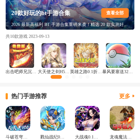
20款好玩的bt手游合集
查看全部
2026 最新高福利 BT 手游合集重磅来袭！精选 20 款实测好玩的爆款佳作，覆盖仙侠、传奇、卡牌、魔幻等热门题材，福利直接拉满！上线即送满 VIP、万元真充与海量资源，0.1 折充值 + 挂机刷充黑科技，高爆率掉神装，零氪也能轻松霸服，多样玩法不重样，解锁极致手游爽玩体验！
共
10
款游戏
2023-09-13
出击吧师兄沉默神器免费版
大天使之剑H5打金版
英雄之路0.1折龙珠Z版
暴风要塞送328免费版
热门手游推荐
更多
斗破苍穹：三年之约3.5折免费版
戮仙战纪0.05折新篇章
大战魂0.1每天送2000
龙魂魔法马年散人专属