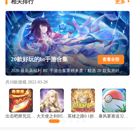
相关排行
更多
20款好玩的bt手游合集
查看全部
2026 最新高福利 BT 手游合集重磅来袭！精选 20 款实测好玩的爆款佳作，覆盖仙侠、传奇、卡牌、魔幻等热门题材，福利直接拉满！上线即送满 VIP、万元真充与海量资源，0.1 折充值 + 挂机刷充黑科技，高爆率掉神装，零氪也能轻松霸服，多样玩法不重样，解锁极致手游爽玩体验！
共
10
款游戏
2022-03-28
出击吧师兄沉默神器免费版
大天使之剑H5打金版
英雄之路0.1折龙珠Z版
暴风要塞送328免费版