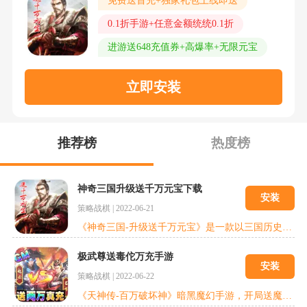
免费送首充+独家礼包上线即送
0.1折手游+任意金额统统0.1折
进游送648充值券+高爆率+无限元宝
立即安装
推荐榜
热度榜
神奇三国升级送千万元宝下载
安装
策略战棋
|
2022-06-21
《神奇三国-升级送千万元宝》是一款以三国历史为背景的策略手游，玩家可以在游戏中升级自己的城池，收集三国名将，通过挑战经典三国战役和野外流寇来提升部队战力。玩家将分属不同的国家，对城池展开争夺，获胜者可以扩展本国版图，最终攻占皇城洛阳，统一天下。
极武尊送毒佗万充手游
安装
策略战棋
|
2022-06-22
《天神传-百万破坏神》暗黑魔幻手游，开局送魔神，游戏创新奇遇交互玩法，江湖成长触发惊喜。游戏涵盖了多种精彩玩法，即时战斗自由操控，创新多套技能系统，主题时装极致诱惑，团队征战副本，野外boss激烈厮杀，热血帮派，江湖奇遇!十大广袤野外引人入胜，二十余秘境光怪陆离!沉浸式主线剧情，重新诠释大世界。