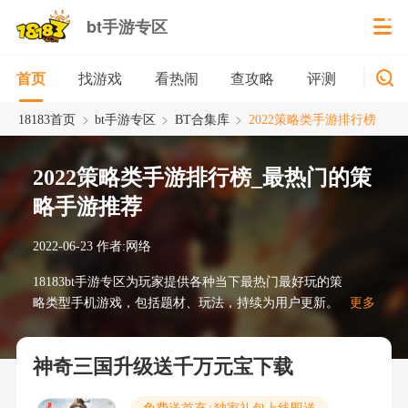
bt手游专区
找游戏
看热闹
查攻略
评测
新游
首页
>
>
>
18183首页
bt手游专区
BT合集库
2022策略类手游排行榜
2022策略类手游排行榜_最热门的策
略手游推荐
2022-06-23
作者:网络
18183bt手游专区为玩家提供各种当下最热门最好玩的策
略类型手机游戏，包括题材、玩法，持续为用户更新。
更多
神奇三国升级送千万元宝下载