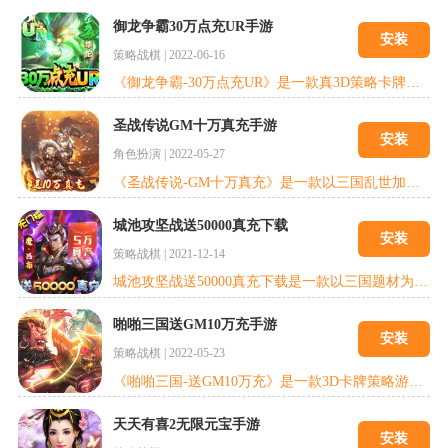
御龙争霸30万点充UR手游
安装
策略战棋
|
2022-06-16
《御龙争霸-30万点充UR》是一款真3D策略卡牌手游，游戏背景基于中国四大名著之一的《三国演义》，中国历史上、传说中乃至文艺作品中的各色英雄越过时代的限制，汇聚到同一个平台上来。玩家可以在游戏中实现与这些历史人物交流合作和携手征战，实现拯救乱世演义天下的宏伟的目标。也可以创建军团、开启领地，与志同道合的玩家一起协力征战，在乱世之中留下自己恢弘篇章。
圣战传说GM十万真充手游
安装
角色扮演
|
2022-05-27
《圣战传说-GM十万真充》是一款以三国乱世加上神魔元素为背景的战争策略类手游，游戏特有的战中策略模式，摒弃了纯数据比拼，让战斗变得更加刺激有趣。玩家可以在游 戏中收集诸多三国名将进行培养，并率领麾下大军参与国战，攻城略地，在乱世中建立属于自己的势力。
城池攻坚战送50000真充下载
安装
策略战棋
|
2021-12-14
城池攻坚战送50000真充下载是一款以三国题材为基础的国战类策略手机游戏!进入游戏之后，首先升级领取你的5W真充.激活运营活动，你就是这个世界的主宰，或许你曾经幻想过很多次，如果你自己穿越到了那个战火纷飞的年代会怎么样，现在可以帮你实现!在这个过程中玩家你当下就能在对应的区域去开启你东台镇，在发展自己国家的同时你还能不断地开疆辟土，组建自己强大军团的同时还能联合其他玩家一起去征战天下， 完成目标。
啪啪三国送GM10万充手游
安装
策略战棋
|
2022-05-23
《啪啪三国-送GM10万充》是一款3D卡牌策略游戏，以气势恢宏的3D即时战场为最大特色，战场可容纳近千名士兵同屏厮杀，玩家可以体验到移动端游戏从未有过的史诗战斗!百种武将选择搭配倾尽策略，华丽技能组合颠覆您的视觉!24K纯度历史还原，您将成为三国之外的第4势力，一统版图，成就霸业。啪啪三国，内涵的不止是名字。你的新三国。
天天有喜2无限元宝手游
安装