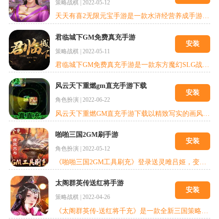
策略战棋
|
2022-05-12
天天有喜2无限元宝手游是一款水浒经营养成手游，游戏以主人公第一视觉生动呈现，带领玩家重回水浒江湖，体验原汁原味的热血经典。拳打镇关西，倒拔垂杨柳，大闹五台山，智取生辰纲数不尽的水浒经典剧情应有尽有，绝无仅有的超强代入感!游戏内会在视、听、玩全方位，把玩家从现实世界拉回古色古香的水浒世界，让您亲身感受一把韵味十足的豪侠生活。告别枯燥乏味的刷怪升级，抛弃模式单一的经营玩法，来一场热血豪放的水浒争斗!引
君临城下GM免费真充手游
安装
策略战棋
|
2022-05-11
君临城下GM免费真充手游是一款东方魔幻SLG战争策略卡牌养成游戏，手游以战争策略作为游戏的核心，游戏内独有的阵法系统、神兵系统、英雄系统可任意搭配组合，玩家可以先通过招募武将、发展城池、锻炼精兵、打造神兵积蓄自身的力量，另外手游内还支持全服玩家同屏竞技的大地图玩法，在100万格的宏大地图上与其他玩家群雄逐鹿、合纵连横、攻城略地、开疆拓土，最终攻克天启城，统一九州大陆。 君临城下GM免费真充手游上线
风云天下重燃gm直充手游下载
安装
角色扮演
|
2022-06-22
风云天下重燃GM直充手游下载以精致写实的画风，高度还原三国时代背景，航海贸易，攻城拔寨，阵法比拼，后宫玩法，带你体验极致震撼的实时战斗，纵享三国美女似水柔情。咪噜手游平台免费领取满198减60游戏代金券，由主公带领的一支义军，以平定天下为目的，与一名秘一样少女——婵儿一同踏上了征战无断的道路之中，从征黄巾，平董卓开始，与无数耳熟能详的三国英雄人物交错接触，尽彰显1800年前的英雄年代。期间更可以跟
啪啪三国2GM刷手游
安装
角色扮演
|
2022-05-12
《啪啪三国2GM工具刷充》登录送灵雎吕姬，变身GM轻松组建国家队，收服三国美娇娘，带你体验不一样啪啪的三国，一满曹贼梦。全3D视角的恢弘场景，随心操控麾下部队，百名三国名将烧脑搭配尽显策略，实时交锋铸就三国霸业。
太阁群英传送红将手游
安装
策略战棋
|
2022-04-26
《太阁群英传-送红将千充》是一款全新三国策略手游。还原三国战争场景，告别粗暴数值对撞，体验丰富策略玩法!不限国家自由搭配武将，提供组建一个全将有用的策略空间!三国乱世，群雄逐鹿，大战在即之时，佛系种田或是狼系掠夺?兵临城下，排兵布阵，集众联盟以御强敌!