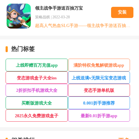
领主战争手游送百抽万宝
安装
策略战棋
|
2022-03-28
超高人气热血SLG手游——领主战争手游送百抽万宝版本多重首发福利齐发，上线送88888宝石、18万金币，累登送满级VIP;游戏充值比例1:1000，通过咪噜手游平台领取满128减38代金券。
热门标签
上线即赠百万充值app
满阶特权免氪解锁游戏app
变态游戏盒子大全ios
上线送满v无限元宝变态游戏
2折折扣手机游戏大全
变态手游单机版
买断版游戏大全
0.001折手游推荐
2025永久免费游戏盒子
最新0.01折手游app