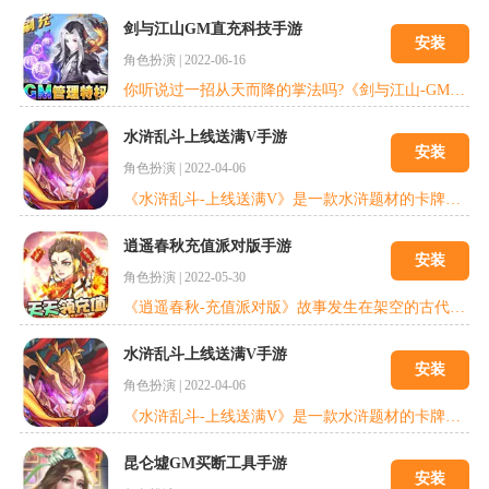
剑与江山GM直充科技手游
安装
角色扮演
|
2022-06-16
你听说过一招从天而降的掌法吗?《剑与江山-GM直充科技》一款国创武侠奥义对决手游大作，开局直接领取天品绝世神招——如来神掌!游戏以恢宏的大武侠为世界观，创新的武功对冲战斗系统，战前技能自由搭配、加上战中即时法宝操作，兼具策略性与打击爽快感。每天登陆还送三万真充，躺着就能领红包，一直白嫖一直爽。快一起来玩吧，海量福利领不完，仗剑江湖决胜天下!
水浒乱斗上线送满V手游
安装
角色扮演
|
2022-04-06
《水浒乱斗-上线送满V》是一款水浒题材的卡牌放置游戏，仗义每从屠狗辈，好汉齐聚闯九州，风格独特的Q版画面，栩栩如生的武将制作，拳拳到肉的战斗打击感带来真实刺激的视听感受！拳打镇关西，醉闯景阳冈，与108个好汉一起闯荡水浒世界吧!
逍遥春秋充值派对版手游
安装
角色扮演
|
2022-05-30
《逍遥春秋-充值派对版》故事发生在架空的古代武侠世界，游戏讲述了襄阳城中某帮派帮主遭人暗算所牵引出一系列围绕江湖正派，邪教，官府之间故事。玩家将扮演一个初入江湖的侠士，由于阴差阳错发现某个秘密而被卷入各个门派之间的斗争，在命运推动下展开一段江湖冒险。
水浒乱斗上线送满V手游
安装
角色扮演
|
2022-04-06
《水浒乱斗-上线送满V》是一款水浒题材的卡牌放置游戏，仗义每从屠狗辈，好汉齐聚闯九州，风格独特的Q版画面，栩栩如生的武将制作，拳拳到肉的战斗打击感带来真实刺激的视听感受！拳打镇关西，醉闯景阳冈，与108个好汉一起闯荡水浒世界吧!
昆仑墟GM买断工具手游
安装