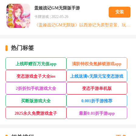
盖娅战记GM无限版手游
安装
卡牌游戏
|
2022-05-26
《盖娅战记GM无限版》以西游记为原型背景。玩家组建自己的团队，共同对抗黑恶势力。上阵卡牌全加成，激情乱战享不停，私人定制称号，尽显尊贵，无门槛送神卡，豪华福利享不停，0氪也能玩到爽，上线千元真充，白嫖元宝，核心道具随心购买，尊贵特权免费领取，快来组件属于你的西游队伍吧
热门标签
上线即赠百万充值app
满阶特权免氪解锁游戏app
变态游戏盒子大全ios
上线送满v无限元宝变态游戏
2折折扣手机游戏大全
变态手游单机版
买断版游戏大全
0.001折手游推荐
2025永久免费游戏盒子
最新0.01折手游app