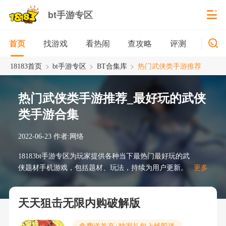
bt手游专区
找游戏
看热闹
查攻略
评测
新游
首页
>
>
>
18183首页
bt手游专区
BT合集库
热门武侠类手游推荐
热门武侠类手游推荐_最好玩的武侠
类手游合集
2022-06-23
作者:网络
18183bt手游专区为玩家提供各种当下最热门最好玩的武
侠题材手机游戏，包括题材、玩法，持续为用户更新。
更多
天天狙击无限内购破解版