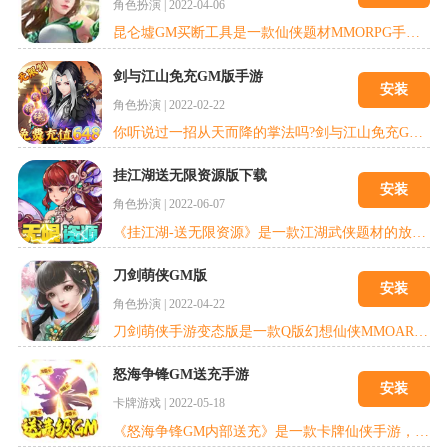
角色扮演
|
2022-04-06
昆仑墟GM买断工具是一款仙侠题材MMORPG手游，引人入胜的剧情动画和炫丽的技能特效，丰富多彩的任务系统，以及多姿多彩的游戏玩法，给你与众不同的体验。通过离线挂机，日常副本，限时活动获得高阶装备。
剑与江山免充GM版手游
安装
角色扮演
|
2022-02-22
你听说过一招从天而降的掌法吗?剑与江山免充GM版手游，一款国创武侠奥义对决手游大作，开局直接领取天品绝世神招如来神掌!游戏以恢宏的大武侠为世界观，创新的武功对冲战斗系统，战前技能自由搭配、加上战中即时法宝操作，兼具策略性与打击爽快感。良心策划不顾老板阻拦，坚持开局就送给玩家免费直充648的劲爆福利，能充多少全看玩家手速!不怕额度被你点完，只怕玩家点到手软!游戏内的累计充值奖励统统能通过免费直充来激
挂江湖送无限资源版下载
安装
角色扮演
|
2022-06-07
《挂江湖-送无限资源》是一款江湖武侠题材的放置卡牌养成类RPG手游。江湖武侠仙侠的游戏场景，华丽的对战特效，自由搭配战斗阵容，给您带来耳目一新的游戏体验，让您轻松放置!
刀剑萌侠GM版
安装
角色扮演
|
2022-04-22
刀剑萌侠手游变态版是一款Q版幻想仙侠MMOARPG手游，游戏中送真实GM工具，可以发放道具、禁言、广播、瞬移、开启运营活动等。游戏以最痛快的PVP对抗体验，最有技术含量的PK，最全面的PK玩法，为玩家构建了一个自由、公平、丰富的仙侠世界。
怒海争锋GM送充手游
安装
卡牌游戏
|
2022-05-18
《怒海争锋GM内部送充》是一款卡牌仙侠手游，众多仙侠组合及绚丽的技能，让玩家能融入到上古仙侠世界中增加游戏和战斗的沉浸感。经典收集仙侠系统、灵兽系统及布阵系统，玩法多变。动感的Q版造型，丰富的站位策略，20多种异常状态、丰富的pve、pvp玩法，都会给玩家带来独特的游戏体验。