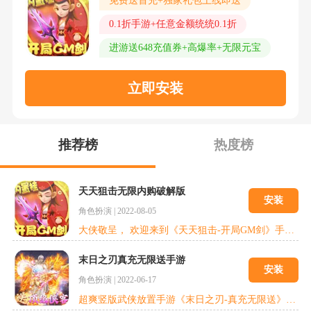
免费送首充+独家礼包上线即送
0.1折手游+任意金额统统0.1折
进游送648充值券+高爆率+无限元宝
立即安装
推荐榜
热度榜
天天狙击无限内购破解版
安装
角色扮演
|
2022-08-05
大侠敬呈， 欢迎来到《天天狙击-开局GM剑》手游，这是一款你从未体验过的全新游戏，独创武侠射击Roguelike玩法，轻松开局，随时叫停;多种装备搭配，随机技能组合;冲关各大门派，考验大侠功力!
末日之刃真充无限送手游
安装
角色扮演
|
2022-06-17
超爽竖版武侠放置手游《末日之刃-真充无限送》震撼来袭!本次版本的福利力度与升级速率大幅上调，天天登录免费送炫酷皮肤，永久无限送充值卡和游戏资源，更有爆爽的1元宝商城免费开启，全场珍稀道具等你来抢!本作是一款水墨风武侠RPG游戏。刀光剑影的超清画质，轻松挂机战斗爽。可练就百种神功，结识诸多豪侠随你出战，还能开宗立派当祖师，成为天下第一，你说的算!