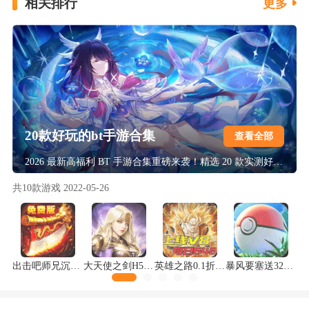
相关排行
更多
20款好玩的bt手游合集
查看全部
2026 最新高福利 BT 手游合集重磅来袭！精选 20 款实测好玩的爆款佳作，覆盖仙侠、传奇、卡牌、魔幻等热门题材，福利直接拉满！上线即送满 VIP、万元真充与海量资源，0.1 折充值 + 挂机刷充黑科技，高爆率掉神装，零氪也能轻松霸服，多样玩法不重样，解锁极致手游爽玩体验！
共
10
款游戏
2022-05-26
出击吧师兄沉默神器免费版
大天使之剑H5打金版
英雄之路0.1折龙珠Z版
暴风要塞送328免费版