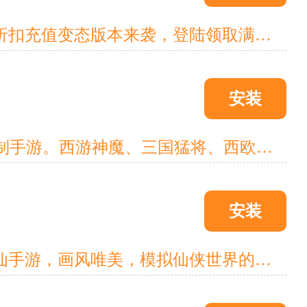
《梦道(无限提充3.5)》一款新国风高颜值领潮放置卡牌手游，超低折扣充值变态版本来袭，登陆领取满级vip,天天提现代金券抵扣充值，海量现金点送不停;西游记梦幻西行剧情结合封神传说再创新，各路神仙搭配梦游放置大乱斗，神宠既是宝宝又是坐骑，陪伴道友走南闯北跨服远征，修真趣味造梦日记开启新篇章!
安装
《以太之光》是一款以多次元英雄对决为主题的高自由度策略回合制手游。西游神魔、三国猛将、西欧诸神等经典角色齐聚一堂，仙术、魔法、武功…乱斗模式各出奇招。高自由度英雄定制，百变阵容海量套路，一起集结英雄，战个痛快吧!
安装
《幻刃录(0.1折西游修仙记)》这是一款集卡牌玩法于一身的文字修仙手游，画风唯美，模拟仙侠世界的灵根选择，神通搭配，功法修炼等核心内容，旨在打造一个完整有序的仙侠世界。通过完成各种历练任务，招募各种各样的伙伴，炼制法宝丹药等一些列经典仙侠因素来提升战力，游历修仙世界，最后证道飞升。一念成魔时，逍遥天地间，快来开启你的修仙之途!