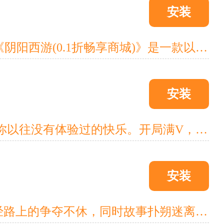
安装
一念成佛，一念成魔!善恶一念之间，真正的西行之路该如何去走?《阴阳西游(0.1折畅享商城)》是一款以西游为主背景的放置游戏。放置!休闲!玩的开心，是我们最希望你能从我们游戏中获得的!因此我们除了大家“喜闻乐见”的各种常规玩法外，还做了boss战玩法，火焰山玩法等充满神秘和趣味的地图玩法等你来体验。
安装
超人气西游回合题材手游《醉西游》带着超级福利来袭了，绝对是你以往没有体验过的快乐。开局满V，8888888元宝，888万银两，海量材料，限定称号称号*1。特色GM刷充，不花一分钱也能当大佬，全神兽礼包，一包烟钱即可获得满神兽。你将生处妖魔纵横之乱世，开启热血的诛妖之路，参与征伐纣王的旷世之战。感受人、仙、魔三界魅力，斗天地镇众妖，开启属于你的封神传说。
安装
《万仙萌》是一款Q版回合制游戏，以西游记题材为背景，讲诉取经路上的争夺不休，同时故事扑朔迷离，历经重重险阻带你去揭露故事的真相，带你了解西游正传所不为人知的秘密。精美绝伦的画面，爽快的战斗体验，华丽的技能特效，花果山、海底、火焰山、天庭等场景和独家订制的剧情为您打造不一样的西游。