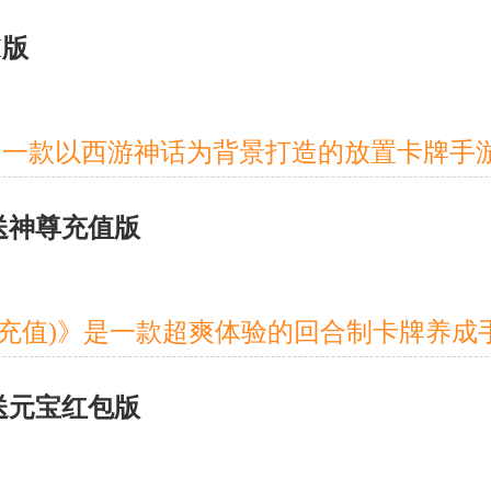
M版
折送神尊充值版
折送元宝红包版