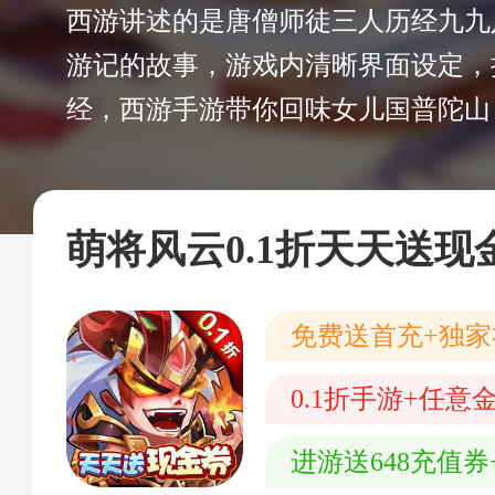
西游讲述的是唐僧师徒三人历经九九
游记的故事，游戏内清晰界面设定，
经，西游手游带你回味女儿国普陀山
萌将风云0.1折天天送现
免费送首充+独
0.1折手游+任意金
进游送648充值