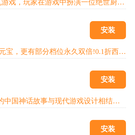
《切菜狂人(0.1折无限送充值)》是一款Q版拟人画风的休闲放置挂机游戏，玩家在游戏中扮演一位绝世厨神，通过指挥蔬菜大军与怪物作战，培养成为一个顶尖厨神。游戏提供了多种多样的蔬菜角色供玩家选择，并允许玩家自由搭配组合，打造一个独特的蔬菜世界。游戏的主要活动包括招募狂欢、装备狂欢和战宠狂欢，新英雄新玩法，各路美少女前来助战!多样英雄任意搭配阵容，轻松闯关，畅快上头!这一次，我们准备了超多福利，开局创角
安装
《东方奇缘》经典梦幻般西游玩法，全部充值永久0.1折，首充双倍元宝，更有部分档位永久双倍!0.1折西游开箱，更轻松的装备获取，八十一难开箱变强。全新修仙功能，离线挂机西行取经。模拟家园玩法，种菜钓鱼奖励不停。海量福利0.1折遥遥领先，还有更多玩法等你发现，赶紧一起来西游吧!
安装
《剑舞乾坤》是一款暗黑西游风的角色扮演游戏。这款游戏将经典的中国神话故事与现代游戏设计相结合，为玩家呈现了一个充满神秘与魔幻的游戏世界。在游戏中，玩家可以自由探索这个神秘的游戏世界，体验各种各样的西游风手游玩法。游戏画面精美，场景设计独特，给玩家带来了身临其境的感觉。
安装