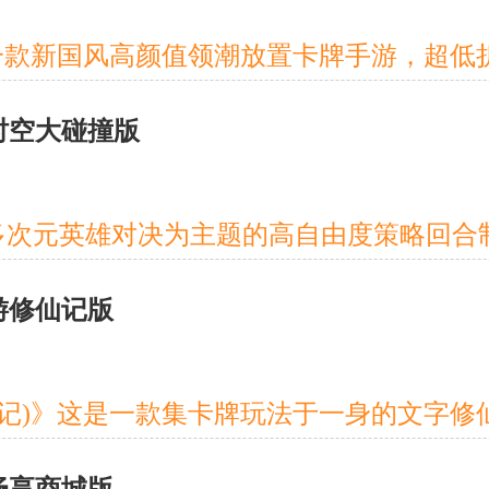
折时空大碰撞版
西游修仙记版