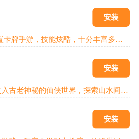
安装
《九州群将录(黑神话洪荒0.1折)》是一个款有着古代神话背景的放置卡牌手游，技能炫酷，十分丰富多样，玩家可以选择不同的区域建设属于自己的势力。你在西游世界游，我在封神榜中留，天生我才必有用，三界之间空悠悠 封神榜千年，世事变迁，众心浮动，封神榜名存实亡 百年已逝，三界依然如故，西行真经未能给予众生极乐。 天罡涣散，异兽崛起，蠢蠢欲动 世界的芸芸众生，诡异的风云，沁骨的雨雪，这妖怪诡谲，人心惶惶……
安装
《醉西游(0.05折送极品坐骑)》是一款0.05折仙侠MMO游戏。带您进入古老神秘的仙侠世界，探索山水间的修炼奇遇。四大职业，修行功法，掌握绝技，与幽族等邪恶势力对抗。挑战剧情任务，结交江湖好友，建立帮派，共赴跨服战斗。收集装备，提升实力，成为江湖的传奇人物。
安装