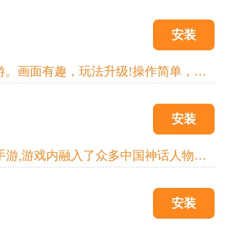
安装
《兵马俑0.1折GM版》是一款以西游神话为背景打造的放置卡牌手游。画面有趣，玩法升级!操作简单，创角十连得强力橙将，强势助力。其他还拥有锻造、坐骑、战宠、招式等各种轻松又强大的功能系统为大家再次描绘一个不一样的西游世界!龙腾于天，长吟天地，谁是王者!
安装
《大圣外传(0.1折送神尊充值)》是一款超爽体验的回合制卡牌养成手游,游戏内融入了众多中国神话人物以及故事元素。游戏还原西游路上的种种磨难，游戏画面色彩鲜明，多种养成线路等你升级，培养属于自己的西游爱将，更有大量福利助您探索西游世界!
安装