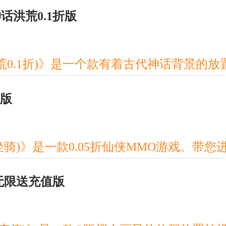
话洪荒0.1折版
骑版
折无限送充值版