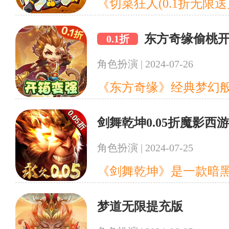
东方奇缘偷桃开
0.1折
角色扮演
|
2024-07-26
剑舞乾坤0.05折魔影西
角色扮演
|
2024-07-25
梦道无限提充版