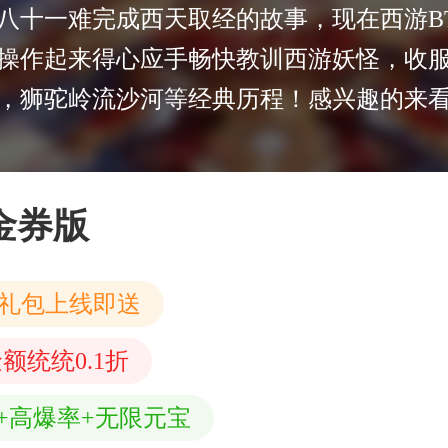
八十一难完成西天取经的故事，现在西游B
操作起来得心应手畅快教训西游妖怪，收
，狮驼岭流沙河等经典历程！感兴趣的来
金券版
家礼包上线即送
额统统0.1折
券+高爆率+无限元宝