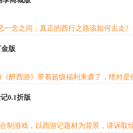
折畅享商城版
打金版
记0.1折版