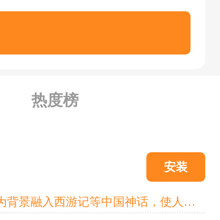
热度榜
安装
《萌将风云》是一款精心雕琢的新概念微操卡牌手游。以古代三国为背景融入西游记等中国神话，使人、神、魔汇聚一堂!知名CV携手爆笑剧情;强烈打击感搭配上百种微操技能，让你感受耳目一新的策略战斗!更有MM后援团、国战、世界资源争夺等特色玩法，满足一切期待!面对未知的冒险与挑战，你准备好了吗?