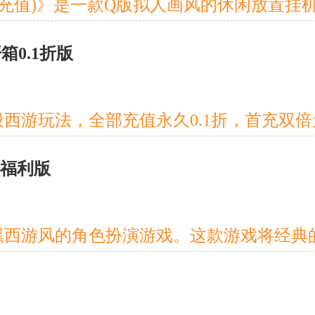
箱0.1折版
游福利版