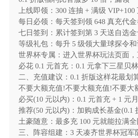
上线即领：300 连抽 + 满级 VIP+
大小：1319M
每日必领：每天签到领 648 真充代金
七日签到：累计签到第 3 天送自选金卡球
福利：FIFPro正版授权足球
等级礼包：每升 5 级领大量球探令和训
世界杯专属：进入世界杯玩法页面，直接
球场风云（0.1折畅玩世界杯
必花 0.1 元首充：0.1 元拿下三
二、充值建议：0.1 折版这样花最划
充值比例1元：10钻石
不要大额充值!不要大额充值!不要大额
必买(10 元以内)：0.1 元首充 + 1 元月
★【每日白嫖】爽玩路费，每日
推荐(50 元以内)：加购成长基金(0.1
土豪随意：最多充 100 元就能拉满全阵
★【登录有礼】登录狂送300
三、阵容组建：3 天凑齐世界杯冠军