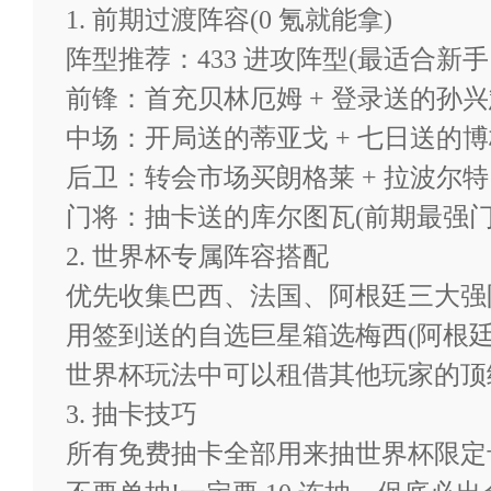
1. 前期过渡阵容(0 氪就能拿)
★【活跃暴富】签到送自选超
阵型推荐：433 进攻阵型(最适合新
前锋：首充贝林厄姆 + 登录送的孙兴
中场：开局送的蒂亚戈 + 七日送的博
★【后缀说明】游戏内充值0.
后卫：转会市场买朗格莱 + 拉波尔特 
门将：抽卡送的库尔图瓦(前期最强门
2. 世界杯专属阵容搭配
优先收集巴西、法国、阿根廷三大强
用签到送的自选巨星箱选梅西(阿根廷
世界杯玩法中可以租借其他玩家的顶
3. 抽卡技巧
所有免费抽卡全部用来抽世界杯限定卡