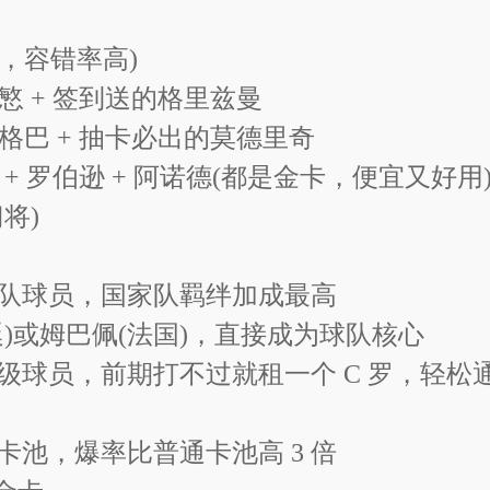
级巨星(梅西、姆巴佩、C罗等)
手，容错率高)
慜 + 签到送的格里兹曼
格巴 + 抽卡必出的莫德里奇
1折
+ 罗伯逊 + 阿诺德(都是金卡，便宜又好用
将)
队球员，国家队羁绊加成最高
)或姆巴佩(法国)，直接成为球队核心
级球员，前期打不过就租一个 C 罗，轻松
池，爆率比普通卡池高 3 倍