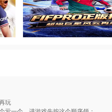
游戏中心
nsfer/trans-download/1417
即可体验)<<
）版本信息
再玩
漏领一个亏一个，进游戏先按这个顺序领：