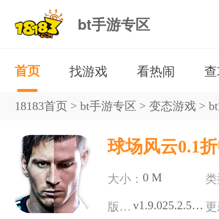
bt手游专区
找游戏
看热闹
查
首页
18183首页
>
bt手游专区
>
变态游戏
>
b
球场风云0.1
0 M
大小：
类
v1.9.025.2.54.8.1604
版本：
更