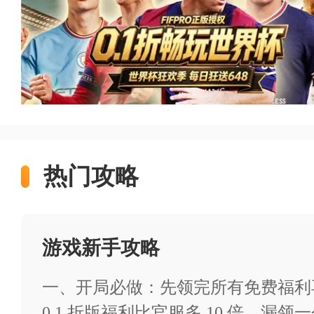
0.1折手游、变态游戏、GM
https://feixiazai.18183.com/tra
热门攻略
>>(长按链接复制到浏览器打开
球场风云（0.1折畅玩世界杯
游戏新手攻略
类型：卡牌 体育 养成
一、开局必做：先领完所有免费福利
0.1 折版福利比官服多 10 倍，