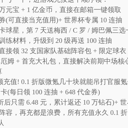
100 万元宝 + 1 亿金币，直接在邮箱一键领取
券(可直接当充值用)+ 世界杯专属 10 连抽
星，第 7 天送梅西 / C 罗 / 姆巴佩三
竞技手游！
练材料，升级到 20 级再送 100 连抽
领 32 支国家队基础阵容包 + 限定球衣
）游戏福利
星贝林厄姆 + 首充大礼包，直接解决前期中
算
充值! 0.1 折版微氪几十块就能吊打官服
卡(每日领 100 连抽 + 648 代金券)
豪送648代金券!
 折后只需 6.48 元，累计返还 10 万钻石)+
容，再充都是浪费，所有充值永久 0.1 折，官服
连抽，快速组建银河战舰!
队