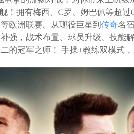
河战舰！拥有梅西、C罗、姆巴佩等超过6
甲等欧洲联赛。从现役巨星到
传奇
名
约补强，战术布置、球员升级、技能
二的冠军之师！ 手操+教练双模式