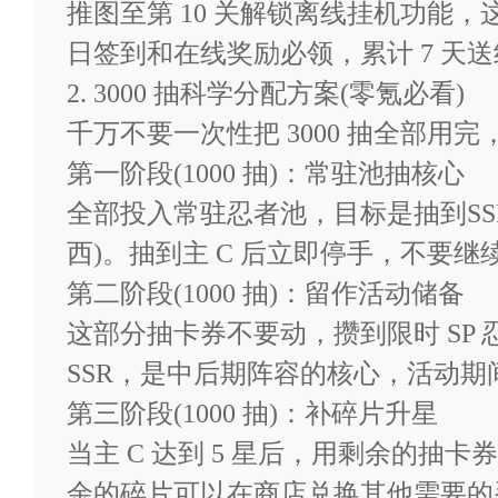
推图至第 10 关解锁离线挂机功
日签到和在线奖励必领，累计 7 天送绝
幻灵格斗（登陆送3000抽）
2. 3000 抽科学分配方案(零氪必看)
千万不要一次性把 3000 抽全部用
新手礼包
第一阶段(1000 抽)：常驻池抽核心
全部投入常驻忍者池，目标是抽到SSR
金色碎片60、综合补给・中2
西)。抽到主 C 后立即停手，不要
第二阶段(1000 抽)：留作活动储备
礼包时效：2026-05-08 至 2038
这部分抽卡券不要动，攒到限时 SP 忍
SSR，是中后期阵容的核心，活动
剩余： 无限制
第三阶段(1000 抽)：补碎片升星
当主 C 达到 5 星后，用剩余的抽卡
余的碎片可以在商店兑换其他需要的