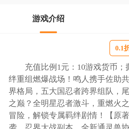
游戏介绍
0.
充值比例1元：10游戏货币
绊重组燃爆战场！鸣人携手佐助
界格局，五大国忍者跨界组队，
之巅？全明星忍者激斗，重燃火之
冒险，解锁专属羁绊剧情！【原著
袭、忍界大战副本。全新通灵兽