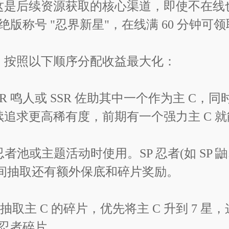
能，这是后续资源获取的核心渠道，即使不在
版称号 "忍界新星"，在线满 60 分钟可领取
游戏福利
完，按照以下顺序分配收益最大化：
 鸣人或 SSR 佐助其中一个作为主 C，
、经验补给大1、勾玉100(每个账号限
继续追求更高稀有度，前期有一个强力主 C 
-01-19
者池或主题活动时使用。SP 忍者(如 SP 鼬
期间抽取还有额外保底和碎片奖励。
券抽取主 C 的碎片，优先将主 C 升到 7
忍者碎片。