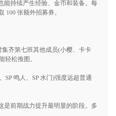
线也能持续产生经验、金币和装备。每
 100 张额外招募券。
同时集齐第七班其他成员(小樱、卡卡
领一次)
就能轻松推图。
、SP 鸣人、SP 水门)强度远超普通
 星，这是前期战力提升最明显的阶段。多