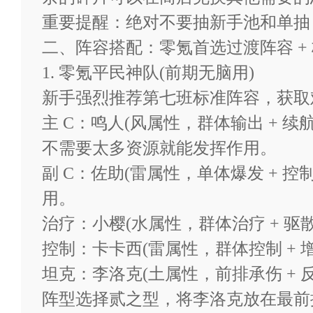
豪华礼包
重要提醒：绝对不要抽新手池和单抽
二、阵容搭配：零氪首选过渡阵容 +
招募券10、综合补给・中2、
1. 零氪平民神队(前期无脑用)
新手强烈推荐第七班标准阵容，获取
礼包时效：2026-05-08 至 2038
主 C：鸣人(风属性，群体输出 + 
不需要太多资源就能发挥作用。
剩余： 无限制
副 C：佐助(雷属性，单体爆发 + 控
用。
福利礼包
治疗：小樱(水属性，群体治疗 + 驱
控制：卡卡西(雷属性，群体控制 +
招募券5、勾玉300、金币补
坦克：李洛克(土属性，前排承伤 +
阵型选择贰之型，将李洛克放在最前