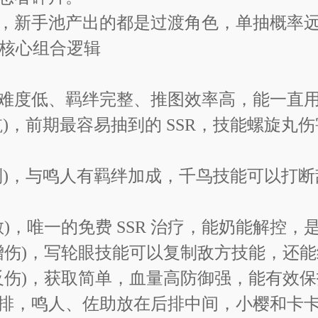
，新手池产出的都是过渡角色，单抽概率
 核心组合逻辑
经验补给大1、勾玉100(每个账号限领
难度低、羁绊完整、推图效率高，能一直
-01-19
续航)，前期最容易抽到的 SSR，技能螺旋
制)，与鸣人有羁绊加成，千鸟技能可以打断敌方
散)，唯一的免费 SSR 治疗，能奶能解控
 增伤)，写轮眼技能可以复制敌方技能，还
给・大1、经验补给大1(每个账号限领一
 反伤)，获取简单，血量高防御强，能有效
排，鸣人、佐助放在后排中间，小樱和卡