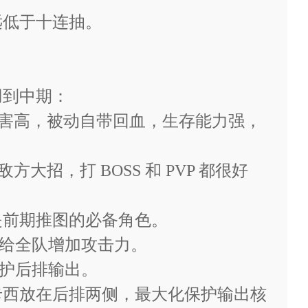
远低于十连抽。
一次)
用到中期：
丸伤害高，被动自带回血，生存能力强，
大招，打 BOSS 和 PVP 都很好
，是前期推图的必备角色。
能给全队增加攻击力。
次)
保护后排输出。
卡西放在后排两侧，最大化保护输出核