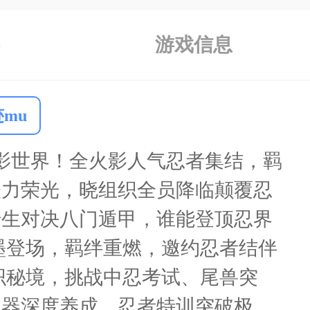
游戏信息
迹mu
火影世界！全火影人气忍者集结，羁
怪力荣光，晓组织全员降临颠覆忍
转生对决八门遁甲，谁能登顶忍界
墨登场，羁绊重燃，邀约忍者结伴
织秘境，挑战中忍考试、尾兽突
魂器深度养成，忍者特训突破极