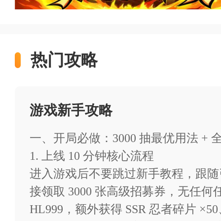
https://feixiazai.18183.com/tra
热门攻略
>>(长按链接复制到浏览器打开
幻灵格斗（登陆送3000抽）
游戏新手攻略
类型：
卡牌
动漫
火影
一、开局必做：3000 抽最优用法 +
1. 上线 10 分钟核心流程
进入游戏后不要跳过新手教程，跟随
大小：354M
接领取 3000 张高级招募券，无任
HL999，额外获得 SSR 忍者碎片 ×5
福利：登录即送3000抽