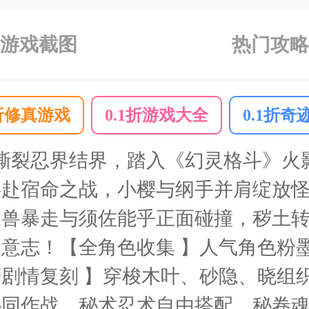
游戏截图
热门攻略
1折修真游戏
0.1折游戏大全
0.1折奇
；撕裂忍界结界，踏入《幻灵格斗》
共赴宿命之战，小樱与纲手并肩绽放
尾兽暴走与须佐能乎正面碰撞，秽土
意志！【全角色收集 】人气角色粉
剧情复刻 】穿梭木叶、砂隐、晓组
协同作战，秘术忍术自由搭配，秘卷