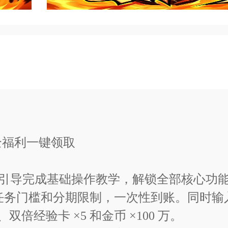
nsfer/trans-download/1417
即可体验)<<
版本信息
 全福利一键领取
引导完成基础操作教学，解锁全部核心功
何任务门槛和分期限制，一次性到账。同时输入通
0、双倍经验卡 ×5 和金币 ×100 万。