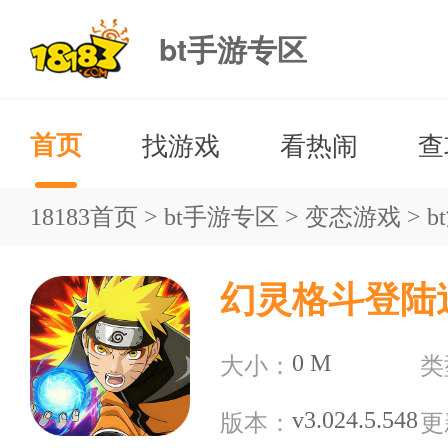
bt手游专区
找游戏
看热闹
查
首页
18183首页
>
bt手游专区
>
变态游戏
>
b
幻灵格斗登陆送
0 M
大小：
类
v3.024.5.548
版本：
更