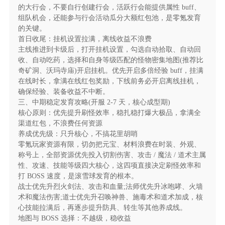
的大行会，不要自行创建行会，活跃行会能提供属性 buff、
组队机会，还能参与行会活动瓜分大额红包池，是零氪发育
的关键。
首日收尾：挂机设置拉满，离线收益不浪费
主线推进到卡级后，打开挂机设置，勾选自动拾取、自动回
收、自动吃药，选择和自身等级匹配的怪物密集地图(推荐比
奇矿洞、沃玛寺庙)开启挂机。优先开启多倍经验 buff，挂满
在线时长，拿满在线红包奖励，下线前务必开启离线挂机，
确保经验、装备收益不中断。
三、中期稳定发育攻略(开服 2-7 天，核心成型期)
核心原则：优先提升刷怪效率，稳扎稳打爆大极品，拿满全
渠道红包，不浪费任何资源
养成优先级：只升核心，不搞花里胡哨
零氪玩家资源有限，切勿把元宝、材料浪费在时装、外观、
称号上，全部资源优先投入切割伤害、攻击 / 魔法 / 道术主属
性、攻速、技能等级四大核心，这四项直接决定刷怪效率和
打 BOSS 速度，是滚雪球发育的根本。
战士优先升烈火剑法、攻击和血量;法师优先升冰咆哮、火墙
术和魔法伤害;道士优先升召唤神兽、施毒术和道术加成，核
心技能拉满后，再逐步提升防具、转生等其他养成线。
龙城传奇（风云大极品红包版）游戏亮点
地图与 BOSS 选择：不越级，稳收益