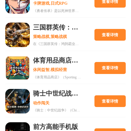
注意：每次申请金额不得低于1000元
查看详情
卡牌游戏,日式RPG
《勇者传承》是以死神世界观打造的热血角色扮演手游。玩家将邂逅一众经典角色，穿梭现世、尸魂界与虚圈。收集强力伙伴，解锁斩魄刀解放与卍解形态，施展鬼道、瞬步等经典能力，体验爽快刀剑对决，亲历一场场热血灵魂之战。
如果转完后老游戏还有多余1000以上额度则新游戏
可以继续充值重新满足1000元以上再次申请，直到老游
三国群英传：鸿鹄霸业掘金版
戏额度用完。
查看详情
策略战棋,策略战棋
本活动按实际充值部分的金额计算，其他途径获得
在《三国群英传：鸿鹄霸业》中，你将以一方诸侯身份重回三国，参与角逐天下，通过与其他玩家合纵联盟占领洛阳。开局通过超高的爆率抽取和劝降获得名将，轻松获取大量资源，号令万军战场厮杀；最后剑指洛阳，夺取天下！
的充值不计入本活动范围。
体育用品商店手机版
《龙城传奇(风云大极品红包版)》区服冠名活动(线
查看详情
下申请)
休闲益智,模拟经营
《体育用品商店》（Sporting Goods Shop）是由Business Tycoon开发的一款第一人称模拟经营游戏。游戏于2025年8月5日正式发售。你将扮演体育用品商店的老板，无论是独自经营还是与朋友合作，都致力于将简陋的小店发展成大型体育用品商店。游戏支持最多4名玩家在线合作。与知名品牌签约，订购商品，招聘员工，扩建店铺，举办趣味小活动为顾客带来欢乐。快来体验从零开始打造体育用品帝国的乐趣吧！
活动时间:永久
骑士中世纪战争手机版
活动范围:全区
查看详情
动作闯关
活动内容:冠名奖励和冠名称号
《骑士：中世纪战争》（Chivalry: Medieval Warfare）是由Torn Banner Studios开发的一款快节奏的第一人称中世纪血腥刀剑多人对战游戏。游戏于2012年10月16日发行。攻陷城堡、袭击村庄——游戏旨在表现中世纪战场的真实体验，灵感来自于《斯巴达300勇士》、《角斗士》和《勇敢的心》等史诗电影。游戏最多支持32名玩家于一张地图之中。在Steam平台获得了“特别好评”的整体评价。
服务器冠名:背包内充值点数达到1888，即可联系
前方高能手机版
客服申请服务器冠名权，服务器冠名每个区仅一个名