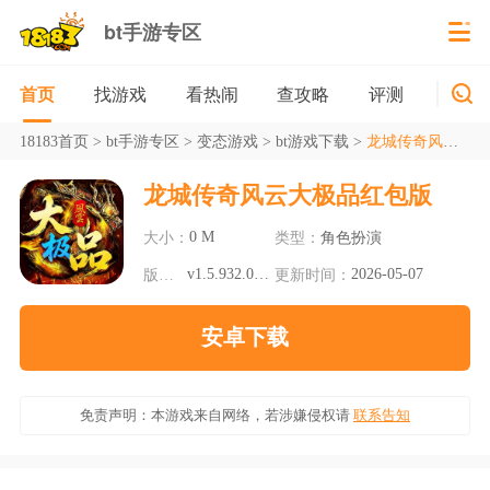
bt手游专区
找游戏
看热闹
查攻略
评测
新游
首页
18183首页
>
bt手游专区
>
变态游戏
>
bt游戏下载
>
龙城传奇风云大极品红包版
龙城传奇风云大极品红包版
0 M
大小：
类型：
角色扮演
v1.5.932.057.2
2026-05-07
版本：
更新时间：
安卓下载
免责声明：本游戏来自网络，若涉嫌侵权请
联系告知