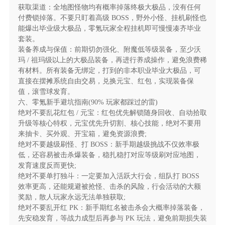
获取渠道：全地图怪物均有概率掉落终极大极品，没有任何
游戏全程无付费 VIP 特权、无强制氪金礼包、无锁
付费锁掉落。不要只盯着高级 BOSS，野外小怪、挂机刷怪也
资源付费陷阱，所有养成材料、高阶装备、核心道具
能爆出毕业级大极品，零氪玩家全程挂机即可慢慢凑齐毕业
100% 由玩法产出，无任何氪金专属渠道。新手上线即
套装。
装备养成与保值：前期切勿强化、附魔低等级装备，至少沃
送自动拾取、自动回收、百万切割特权，解锁开荒神
玛 / 祖玛级以上的大极品装备，再进行养成操作，避免浪费稀
器，新手保护期无忧发育。无数值碾压，所有玩家公平
有材料。所有装备无绑定，打到的非本职业毕业大极品，可
竞技，战力提升全靠装备与养成，零氪玩家仅凭肝度即
直接在摆摊系统自由交易，兑换元宝、红包，实现装备保
可追上氪金进度，真正实现散人也能逆袭，平民也能称
值，滚雪球发育。
霸全服。
六、零氪新手避坑指南(90% 玩家都踩过的雷)
绝对不要乱花红包 / 元宝：红包优先解锁随身回收、自动拾取
升级等核心特权，元宝优先升切割、核心技能，绝对不要用
五、高燃热血团战体系，重现万人攻沙激情
来抽卡、买外观、开宝箱，避免资源浪费;
绝对不要越级刷怪、打 BOSS：新手期越级挑战不仅效率极
以经典沙巴克攻城战为核心，打造多元热血 PVP 玩
低，还容易被击杀爆装备，稳扎稳打对应等级刷对应地图，
法，支持万人同屏流畅对战，行会兄弟并肩作战，争夺
发育速度反而更快;
龙城霸主归属，赢取绝版称号、海量红包与专属福利。
绝对不要单打独斗：一定要加入活跃大行会，组队打 BOSS
同时开放野外自由 PK、红名爆装、世界 BOSS 争夺
效率更高，还能规避被抢怪、击杀的风险，行会活动的大额
奖励，散人玩家永远无法单独获取;
战、跨服天梯赛、行会领地战等丰富玩法，刀刀暴击的
绝对不要乱开红 PK：新手期红名被击杀会大概率掉落装备，
极致打击感搭配全屏炫酷技能特效，既有单人 PK 的操
先安稳发育，等战力成型后再参与 PK 玩法，避免前期损失装
作博弈，也有万人团战的热血氛围，完美重现当年网吧