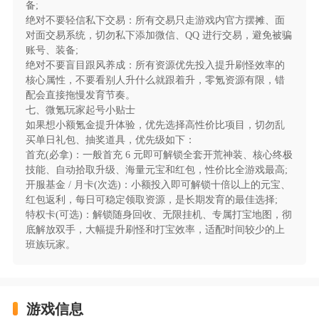
备;
开黑、兄弟并肩的传奇激情。
绝对不要轻信私下交易：所有交易只走游戏内官方摆摊、面
对面交易系统，切勿私下添加微信、QQ 进行交易，避免被骗
六、轻量化懒人玩法，碎片化时间轻松畅玩
账号、装备;
绝对不要盲目跟风养成：所有资源优先投入提升刷怪效率的
核心属性，不要看别人升什么就跟着升，零氪资源有限，错
针对现代玩家节奏打造全流程懒人适配体系，完善
配会直接拖慢发育节奏。
的离线挂机系统，下线也能持续刷怪、涨经验、爆装
七、微氪玩家起号小贴士
备，自动拾取、自动回收一键开启，彻底解放双手，无
如果想小额氪金提升体验，优先选择高性价比项目，切勿乱
需长时间在线爆肝。日常任务、限时活动轻量化设计，
买单日礼包、抽奖道具，优先级如下：
上线几分钟即可完成核心操作，领取满额福利与养成资
首充(必拿)：一般首充 6 元即可解锁全套开荒神装、核心终极
源。同时游戏针对全机型深度优化，低配手机也能流畅
技能、自动拾取升级、海量元宝和红包，性价比全游戏最高;
开服基金 / 月卡(次选)：小额投入即可解锁十倍以上的元宝、
运行，万人同屏不卡顿、不闪退，完美适配上班族与碎
红包返利，每日可稳定领取资源，是长期发育的最佳选择;
片化时间玩家，休闲解压与热血征战双向兼顾。
特权卡(可选)：解锁随身回收、无限挂机、专属打宝地图，彻
底解放双手，大幅提升刷怪和打宝效率，适配时间较少的上
班族玩家。
游戏信息