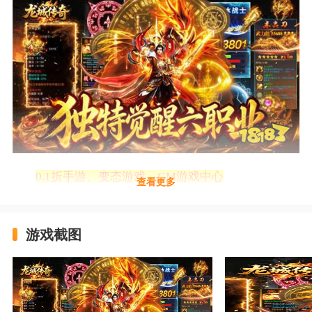
0.1折手游、变态游戏、GM游戏中心
查看更多
https://feixiazai.18183.com/transfer/trans-
download/1417
游戏截图
>>(长按链接复制到浏览器打开即可体验)<<
龙城传奇（风云大极品红包版）版本信息