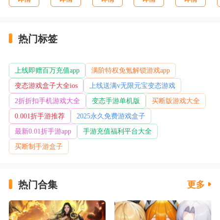
热门标签
上线即赠百万充值app
满阶特权免氪解锁游戏app
变态游戏盒子大全ios
上线送满v无限元宝变态游戏
龙城传奇（风云大极品红包版）游戏活动
2折折扣手机游戏大全
变态手游单机版
买断版游戏大全
0.001折手游推荐
2025永久免费游戏盒子
《龙城传奇(风云大极品红包版)》转游转区活动(线
下申请)
最新0.01折手游app
手游充值福利平台大全
买断制手游盒子
注意：转游和转区不可同时享受，仅能享受其中一
个福利。
热门合集
更多
转区规则：老区充值1000元以上，当前角色充值超
过1000元的玩家，可享受转区福利，转区上限金额不超
过上个区的充值，老区角色封禁