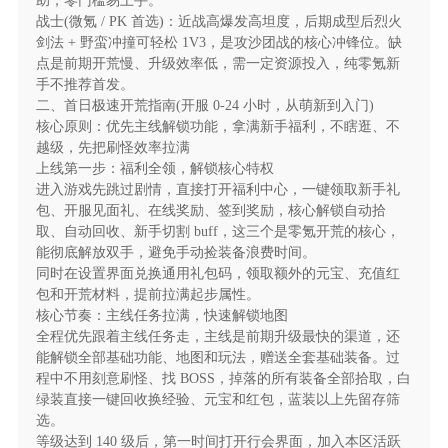
助，零门槛易上手。
材料全靠爆，白嫖照样毕业"
战士(微氪 / PK 首选)：近战高爆发高坦度，后期成型后烈火
剑法 + 野蛮冲撞可轻松 1V3，是攻沙团战的核心冲锋位。缺
★【后缀说明】天天派送648红包，打怪白嫖直购
点是前期开荒慢、升级效率低，需一定资源投入，纯零氪新
币
手不推荐首发。
二、首日极速开荒指南(开服 0-24 小时，从萌新到入门)
核心原则：优先主线解锁功能，拿满新手福利，不瞎逛、不
越级，先把刷怪效率拉满
上线第一步：福利全领，解锁核心特权
进入游戏先跳过剧情，直接打开福利中心，一键领取新手礼
包、开服见面礼、在线奖励、签到奖励，核心解锁自动拾
取、自动回收、新手切割 buff，这三个是零氪开荒的核心，
能彻底解放双手，避免手动捡装备浪费时间。
同时在设置界面兑换通用礼包码，领取额外的元宝、充值红
包和开荒材料，提前拉满起步属性。
核心节奏：主线任务拉满，快速解锁地图
全程优先跟着主线任务走，主线是前期升级最快的渠道，还
能解锁全部基础功能、地图和玩法，赠送全套基础装备。过
程中不用刻意刷怪、找 BOSS，掉落的所有装备全部拾取，白
绿装直接一键回收换经验、元宝和红包，蓝装以上先留存筛
选。
等级达到 140 级后，第一时间打开行会界面，加入本区活跃