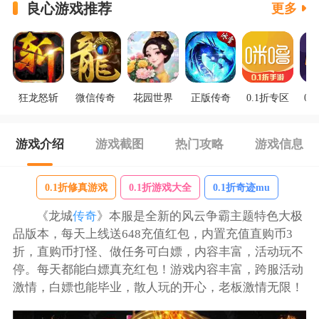
良心游戏推荐
更多
狂龙怒斩
微信传奇
花园世界
正版传奇
0.1折专区
0.
游戏介绍
游戏截图
热门攻略
游戏信息
0.1折修真游戏
0.1折游戏大全
0.1折奇迹mu
《龙城
传奇
》本服是全新的风云争霸主题特色大极
品版本，每天上线送648充值红包，内置充值直购币3
折，直购币打怪、做任务可白嫖，内容丰富，活动玩不
停。每天都能白嫖真充红包！游戏内容丰富，跨服活动
激情，白嫖也能毕业，散人玩的开心，老板激情无限！