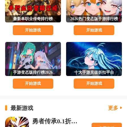
申请方式：联系客服申请。
最新单职业传奇排行榜
2026热门变态版手游排行榜
转区比例：1元=1个代币。例如1000给1000个代币
开始游戏
开始游戏
注意：每次申请金额不得低于1000元，转区成功后
老区角色封禁
如果转完后老区还有多余金额则新区可以继续充值
重新满足1000元以上再次申请，直到老区额度用完。
手游变态版排行榜2026
十大手游充值折扣平台
转游规则：老游戏充值1000元以上，当前角色充值
超过1000元的玩家，可享受转游福利，转游上限金额不
开始游戏
开始游戏
超过上款游戏的充值
申请方式:联系客服申请。
最新游戏
更多
转游比例：1元=1个代币。例如1000给1000个代币
勇者传承0.1折死神觉醒版