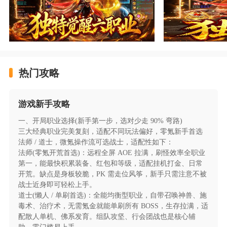
类型：角色 传奇 横版
大小：146M
福利：天天派送648红包 打怪白嫖直购币
热门攻略
龙城传奇（风云大极品红包版）游戏福利
充值比例1元：1代币
游戏新手攻略
一、开局职业选择(新手第一步，选对少走 90% 弯路)
★【开服必领】上线免费领取648充值红包、免费
三大经典职业完美复刻，适配不同玩法偏好，零氪新手首选
送绝版称号、精美时装，送自动回收、自动拾取
法师 / 道士，微氪操作流可选战士，适配性如下：
法师(零氪开荒首选)：远程全屏 AOE 拉满，刷怪效率全职业
★【每日白嫖】天天白嫖648充值红包，白嫖累
第一，能最快积累装备、红包和等级，适配挂机打金、日常
充，白嫖返利，散人福音
开荒。缺点是身板较脆，PK 需走位风筝，新手只需注意不被
战士近身即可轻松上手。
★【助力礼包】风云助力白嫖大陆礼包，助力成长
道士(懒人 / 单刷首选)：全能均衡型职业，自带召唤神兽、施
毒术、治疗术，无需氪金就能单刷所有 BOSS，生存拉满，适
配散人单机、佛系发育。组队攻坚、行会团战也是核心辅
★【极品白嫖】大极品打宝的版本，装备全靠打，