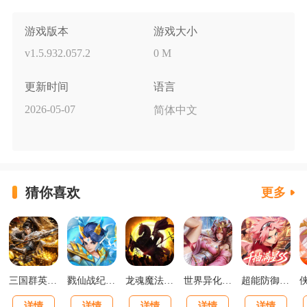
游戏版本
游戏大小
v1.5.932.057.2
0 M
更新时间
语言
2026-05-07
简体中文
猜你喜欢
更多
三国群英传：鸿鹄霸业掘金版
戮仙战纪0.05折新篇章版
龙魂魔法马年散人专属版
世界异化之后0.1折登陆送全图鉴版
超能防御0.1送千抽满星SS版
详情
详情
详情
详情
详情