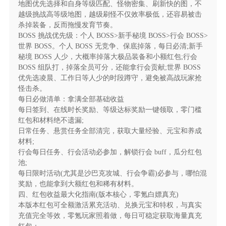
地图优先选择和自身等级匹配、怪物密集、刷新快的图，不
一、全场景红包福利体系，真充白嫖零套路
越级挑战高等级地图，越级刷怪不仅效率极低，还容易被击
杀掉装备，反而拖慢发育节奏。
BOSS 挑战优先级：个人 BOSS>新手秘境 BOSS>行会 BOSS>
作为版本核心特色，游戏打造无门槛全维度红包福
世界 BOSS。个人 BOSS 无竞争、保底掉落，每日必清;新手
利生态，彻底打破传奇氪金壁垒。小怪击杀、BOSS 攻
秘境 BOSS 人少，大概率掉落大极品装备和小额红包;行会
坚、等级突破、每日签到、在线时长均可产出无门槛现
BOSS 组队打，掉落全员可分，还能拿行会贡献;世界 BOSS
金红包，攻城战、行会争霸更可瓜分百万大额红包池，
优先选凌晨、工作日等人少的时段蹲守，避免被高战玩家抢
所有装备均支持回收兑换充值红包，红包可全额激活游
怪击杀。
每日必做清单：拿满全部基础收益
戏内累充活动、兑换元宝与特权，与真实充值完全等
每日签到、在线时长奖励、等级达标奖励一键领取，零门槛
效。零氪玩家仅凭日常玩法即可躺赚海量真充，不花一
红包和材料绝不遗漏;
分钱也能拉满发育节奏，实现真正的白嫖畅玩。
日常任务、悬赏任务全部清完，获取大量经验、元宝和养成
材料;
二、风云大极品专属机制，全图爆装无上限
行会每日任务、行会活动必参加，解锁行会 buff，瓜分红包
池;
游戏打造专属大极品装备体系，装备词条属性无上
每日限时活动(尤其是沙巴克攻城、行会争霸)必参与，哪怕混
限，可刷出攻击 + 99 极致属性、元素加成 + 16% 毕业
奖励，也能拿到大额红包和稀有材料。
四、红包收益最大化指南(版本核心，零氪白嫖真充)
级词条，从裁决、龙纹等终极神兵，到沃玛、祖玛全套
本版本红包可全额激活累充活动、兑换元宝和特权，与真实
毕业装备，无任何付费锁掉落。全地图怪物均有概率爆
充值完全等效，零氪玩家照着做，每日可稳定获取海量真充
出终极大极品，野外小怪、副本 BOSS、秘境魔物光柱