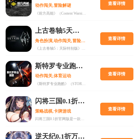
查看详情
动作闯关,冒险解谜
额，达标后及时联系客服申请，先到先得冠名内容2-4
《前方高能》（Content Warning）是由瑞典Landfall工作室开发的一款多人合作恐怖游戏。游戏于2024年4月1日正式登陆PC平台。要么红得发紫，要么逃得想死！在这款游戏中，你将和好友一起录下游戏内的惊悚画面，蹿红在此一举。组队开黑，通过ASCII码自由“捏脸”，购买装备并通过潜水钟下到旧世界。
个汉字，不可有辱骂、不文明或敏感词语。
活动最终解释权归游戏研发运营团队所有。
上古卷轴5天际特别版手机版
查看详情
角色扮演,动作闯关,冒险解谜
《上古卷轴5：天际特别版》（The Elder Scrolls V: Skyrim Special Edition）是由Bethesda Game Studios开发的史诗奇幻角色扮演游戏。这款荣获超过200项年度游戏大奖的杰作，以令人惊叹的细致画面将玩家带入广袤的天际省。特别版内含大获好评的主游戏、全部附加内容，还有重制的艺术和特效、体积光效、动态景深、屏幕空间反射等全新功能。作为史上最著名也是最优秀的开放世界冒险游戏之一，它凭借海量的MOD和本身过硬的素质，至今仍广受玩家欢迎。
斯特罗专业跑酷手机版
查看详情
动作闯关,体育运动
《斯特罗专业跑酷》（STORROR Parkour Pro）是由传奇跑酷团队STORROR与游戏开发商HITS联手打造的一款基于物理驱动的硬核跑酷游戏。游戏将玩家直接丢入真实街头环境，在伦敦金丝雀码头的街头与屋顶自由探索。风险真实存在，路线由你自己开辟。游戏采用前沿动画系统，将世界顶级跑酷运动员的动作捕捉与物理驱动的移动系统深度结合。这款终极跑酷体验致力于为玩家提供完整的动作掌控与移动自由。
闪将三国0.1折官网版
查看详情
策略战棋,卡牌游戏
闪将三国0.1折官网版是一款以三国为背景的卡牌策略手游，提供超值折扣和丰富福利，玩家可自由收集养成武将，体验经典历史剧情。游戏画面精美，战斗特效华丽，玩法多样，包含副本、竞技场、公会战等模式。开局赠送VIP和元宝，降低养成成本，适合新手与老玩家。合理规划资源，利用折扣优势，可快速提升战力，享受高回报的三国冒险体验。
逆天纪0.1折万抽真充版手游