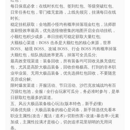
红包：
爆满屏，搭配装备保底掉落机制，散人挂机也能出毕业
每日保底必拿：在线时长红包、签到红包、等级突破红包、
神装。所有装备无绑定，开放自由交易系统，面对面交
日常任务红包，零门槛无套路，上线先领完，挂满每日在线
时长;
易、摆摊寄售无限制，装备保值拉满，打金搬砖零门
稳定挂机获取：全地图小怪均有概率掉落现金红包，法师群
槛。
攻刷怪效率最高，优先选怪物密集的地图开启全自动挂机，
小额红包积少成多，单日挂机可稳定获取大量红包;
三、经典三职业完美复刻，原汁原味传奇体验
大额核心渠道：BOSS 击杀是大额红包的核心来源，世界
BOSS、秘境 BOSS、攻城 BOSS、行会 BOSS 均有概率掉落
高度还原传奇经典战法道铁三角职业体系，战士高
大额红包，组队挑战效率更高，掉落可全员瓜分;
爆发高坦度，适配攻沙冲锋与单挑 BOSS，后期成型可
最高效变现渠道：装备回收，所有装备均可回收兑换充值红
包，尤其是高阶大极品装备，回收价格极高。打到的非本职
轻松 1V3;法师全屏 AOE 群攻拉满，是升级开荒与团战
业毕业装、无用大极品装备，优先选择红包回收，不要随意
清场的核心;道士全能适配，召唤神兽 + 施毒术可轻松
丢弃或分解;
单刷 BOSS，是团队攻坚的核心辅助。烈火剑法、冰咆
限时爆发渠道：开服活动、节日活动、沙巴克攻城战均有百
哮、召唤神兽等经典技能 1:1 还原，完整复刻从新手村
万级红包池，全服 / 全行会玩家可瓜分，务必准时参与，是单
开荒、骷髅洞 / 僵尸洞刷怪，到祖玛寺庙、赤月峡谷闯
日获取红包最多的渠道。
五、风云大极品装备核心玩法(版本特色，新手必懂)
本的经典成长线，老玩家零门槛上手，一秒梦回当年热
词条优先级：大极品装备的核心是词条，新手筛选优先看本
血传奇岁月。
职业主属性(攻击 / 魔法 / 道术)>切割伤害>攻速>暴击率>元素
加成，主属性拉满才是核心，切勿追求花里胡哨的无用词
四、散人专属公平生态，零氪也能逆袭霸服
条。