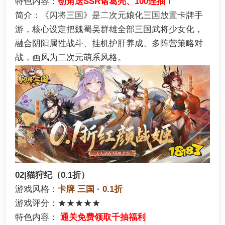
特色内容：
创角送SSR诸葛亮、100连抽！
简介：《闪将三国》是二次元娘化三国放置卡牌手
游，核心设定把魏蜀吴群雄全部三国武将少女化，
融合阴阳属性战斗、挂机护肝养成、多阵营策略对
战，画风为二次元萌系风格。
02|猫狩纪（0.1折）
游戏风格：
卡牌 三国 · 0.1折
游戏评分：★★★★★
特色内容：
通关免费领取千抽福利