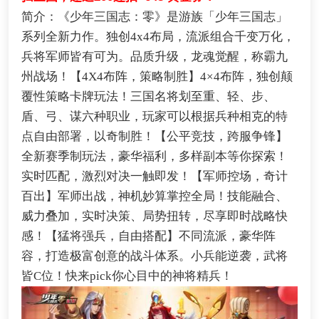
简介：《少年三国志：零》是游族「少年三国志」
系列全新力作。独创4x4布局，流派组合千变万化，
兵将军师皆有可为。品质升级，龙魂觉醒，称霸九
州战场！【4X4布阵，策略制胜】4×4布阵，独创颠
覆性策略卡牌玩法！三国名将划至重、轻、步、
盾、弓、谋六种职业，玩家可以根据兵种相克的特
点自由部署，以奇制胜！【公平竞技，跨服争锋】
全新赛季制玩法，豪华福利，多样副本等你探索！
实时匹配，激烈对决一触即发！【军师控场，奇计
百出】军师出战，神机妙算掌控全局！技能融合、
威力叠加，实时决策、局势扭转，尽享即时战略快
感！【猛将强兵，自由搭配】不同流派，豪华阵
容，打造极富创意的战斗体系。小兵能逆袭，武将
皆C位！快来pick你心目中的神将精兵！