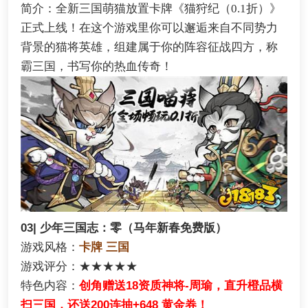
简介：全新三国萌猫放置卡牌《猫狩纪（0.1折）》
正式上线！在这个游戏里你可以邂逅来自不同势力
背景的猫将英雄，组建属于你的阵容征战四方，称
霸三国，书写你的热血传奇！
03| 少年三国志：零（马年新春免费版）
游戏风格：
卡牌 三国
游戏评分：★★★★★
特色内容：
创角赠送18资质神将-周瑜，直升橙品横
扫三国，还送200连抽+648 黄金券！