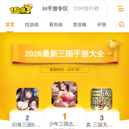
bt手游专区
TOP排行榜
首页
找游戏
看热闹
查攻略
评测
新游
2026最新三国手游大全
更新时间：26.07.09
少年三国志：零首款少三系免费版
闪将三国0.1折红颜战姬
真·三国无双 霸0.1折免费版