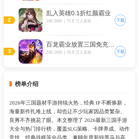
乱入英雄0.1折红颜霸业
2
下载
240.26M | 76.8 万人喜欢
百龙霸业放置三国免充0.05
3
下载
240.26M | 76.8 万人喜欢
榜单介绍
2026年三国题材手游持续火热，经典 IP 不断焕新，
海量新作扎堆上线，却也让不少玩家因品类繁杂、
良莠不齐挑花了眼。本文整理了 2026最新三国手游
大全与热门排行榜，覆盖SLG策略、卡牌养成、动作
竞技、经典战棋等全品类，兼顾年度新锐黑马与高