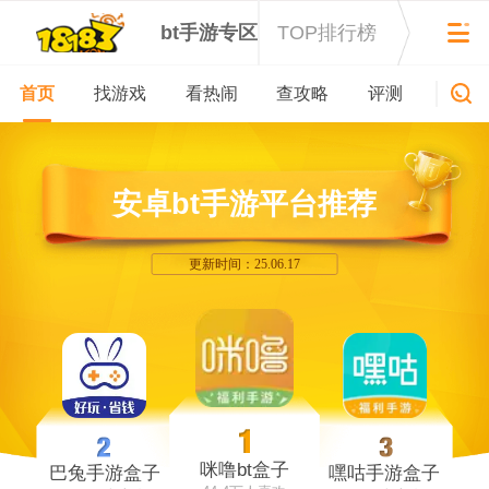
bt手游专区
TOP排行榜
首页
找游戏
看热闹
查攻略
评测
新游
安卓bt手游平台推荐
更新时间：25.06.17
咪噜bt盒子
巴兔手游盒子
嘿咕手游盒子