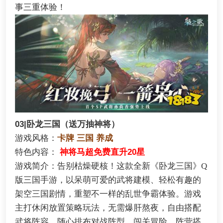
事三重体验！
03|卧龙三国（送万抽神将）
游戏风格：
卡牌 三国 养成
特色内容：
神将马超免费直升20星
游戏简介：告别枯燥硬核！这款全新《卧龙三国》Q
版三国手游，以呆萌可爱的武将建模、轻松有趣的
架空三国剧情，重塑不一样的乱世争霸体验。游戏
主打休闲放置策略玩法，无需爆肝熬夜，自由搭配
武将阵容、随心排布对战阵型，闯关冒险、阵营搭