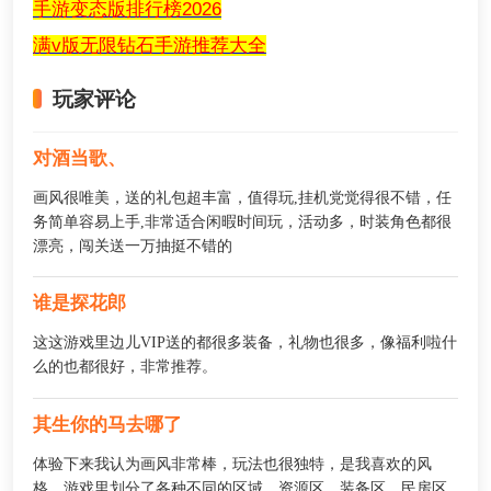
手游变态版排行榜2026
满v版无限钻石手游推荐大全
玩家评论
对酒当歌、
画风很唯美，送的礼包超丰富，值得玩,挂机党觉得很不错，任
务简单容易上手,非常适合闲暇时间玩，活动多，时装角色都很
漂亮，闯关送一万抽挺不错的
谁是探花郎
这这游戏里边儿VIP送的都很多装备，礼物也很多，像福利啦什
么的也都很好，非常推荐。
其生你的马去哪了
体验下来我认为画风非常棒，玩法也很独特，是我喜欢的风
格，游戏里划分了各种不同的区域，资源区，装备区，民房区