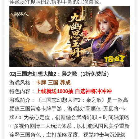
体验原汁原味的剧情和丰富的江湖冒险。
02|三国志幻想大陆2：枭之歌（1折免费版）
游戏风格：
卡牌 三国 养成
特色内容：
上线就送1000抽 自选神将冲冲冲
游戏简介：《三国志幻想大陆2：枭之歌》是一款高
颜值三国策略卡牌手游，游戏以"高颜值·无废将·卡
牌2.0"为核心定位，创新融合武将转职 + 时间轴策略
+ 多视角剧情三大玩法体系，以机能风国风美学重新
诠释三国角色，主打策略深度、视觉冲击与沉浸叙