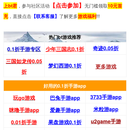
【点击参加】
上bt君
，参与社区活动
无门槛领取
10元首
充
，直接点击
【联系客服】
了解更多
游戏福利
!!!
热门bt游戏推荐
奇迹0.05折
0.1折手游专区
少年三国志0.1折
三国如龙传0.05
梦幻西游0.1折
更多游戏
折
好用的0.1折手游app
3733手游app
玩go游戏
巴兔手游app
米粒游app
咪噜手游app
爱趣手游app
u2game手游
0.01折手游
果盘游戏0.1折