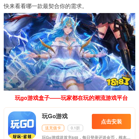
快来看看哪一款最契合你的需求。
玩go游戏盒子——玩家都在玩的潮流游戏平台
玩Go游戏
点击安装
送充值卡
0.1折
玩Go游戏送首充648，每日登录还送金币，根本不花钱！这是最新推出的福利游戏盒子，至尊VIP、无限元宝上线送，变态爆率，夸张福利。体验专属GM特权，GM工具直接送，想要什么自己刷！包含市面上热门的各大类型游戏。