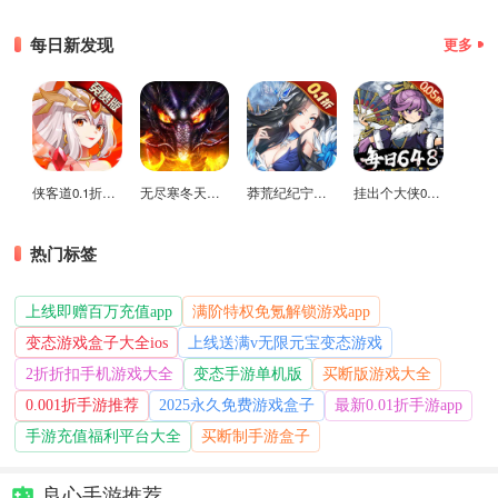
每日新发现
更多
侠客道0.1折变态版
无尽寒冬天蛇新春送礼版
莽荒纪纪宁传奇0.1折送无限连抽版
挂出个大侠0.05折免单福利版
热门标签
上线即赠百万充值app
满阶特权免氪解锁游戏app
变态游戏盒子大全ios
上线送满v无限元宝变态游戏
2折折扣手机游戏大全
变态手游单机版
买断版游戏大全
0.001折手游推荐
2025永久免费游戏盒子
最新0.01折手游app
手游充值福利平台大全
买断制手游盒子
良心手游推荐