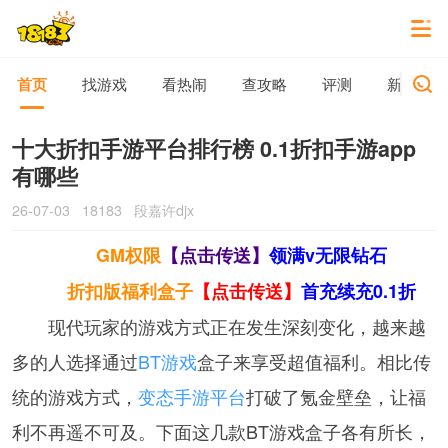
首页
找游戏
看热闹
查攻略
评测
新游动态
十大折扣手游平台排行榜 0.1折扣手游app
有哪些
26-07-03
18183
段嘉许djx
GM权限
【点击传送】
领满v无限钻石
折扣版福利盒子
【点击传送】
首充续充0.1折
现代玩家的游戏方式正在发生深刻变化，越来越
多的人选择通过
BT游戏
盒子来享受超值福利。相比传
统的游戏方式，
变态手游平台
打破了氪金壁垒，让福
利不再遥不可及。下面这几款BT游戏盒子各有所长，