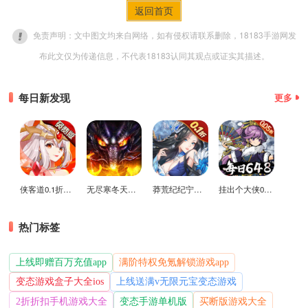
返回首页
免责声明：文中图文均来自网络，如有侵权请联系删除，18183手游网发
布此文仅为传递信息，不代表18183认同其观点或证实其描述。
每日新发现
更多
侠客道0.1折变态版
无尽寒冬天蛇新春送礼版
莽荒纪纪宁传奇0.1折送无限连抽版
挂出个大侠0.05折免单福利版
热门标签
上线即赠百万充值app
满阶特权免氪解锁游戏app
变态游戏盒子大全ios
上线送满v无限元宝变态游戏
2折折扣手机游戏大全
变态手游单机版
买断版游戏大全