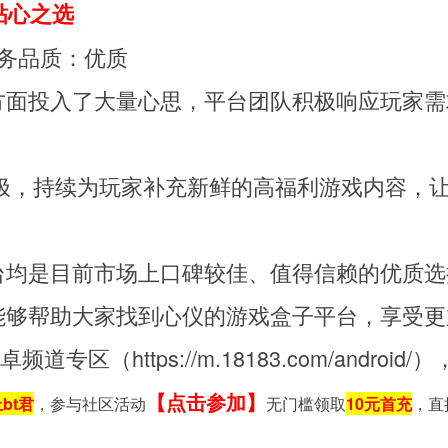
贴心之选
服务品质：优质
方面投入了大量心思，平台团队积极响应玩家需
积极，持续为玩家补充新鲜的高福利游戏内容，
台均是目前市场上口碑较佳、值得信赖的优质选
能够帮助大家找到心仪的游戏盒子平台，享受更
区（https://m.18183.com/androi
【点击参加】
bt君
，参与社区活动
无门槛领取
10元首充
，直