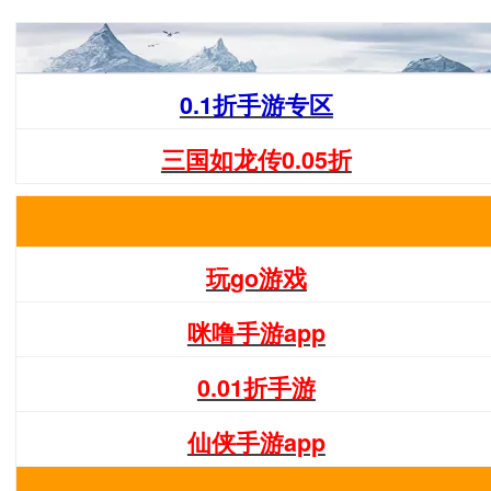
0.1折手游专区
三国如龙传0.05折
玩go游戏
咪噜手游app
0.01折手游
仙侠手游app