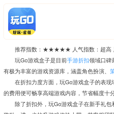
推荐指数：★★★★★ 人气指数：超高
玩Go游戏盒子是目前
手游折扣
领域口碑
有极为丰富的游戏资源库，涵盖角色扮演、
在折扣力度方面，玩Go游戏盒子的表现
的费用便可畅享高端游戏内容，节省幅度十
除了折扣外，玩Go游戏盒子在新手礼