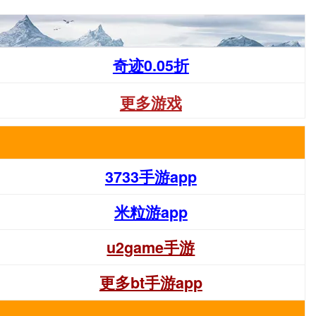
奇迹0.05折
更多游戏
3733手游app
米粒游app
u2game手游
更多bt手游app