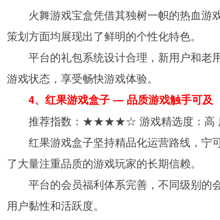
火舞游戏宝盒凭借其独树一帜的热血游
策划方面均展现出了鲜明的个性化特色。
平台的礼包系统设计合理，新用户和老
游戏状态，享受畅快游戏体验。
4、红果游戏盒子 — 品质游戏触手可及
推荐指数：★★★★☆ 游戏精选度：高
红果游戏盒子坚持精品化运营路线，宁
了大量注重品质的游戏玩家的长期信赖。
平台的会员福利体系完善，不同级别的
用户黏性和活跃度。