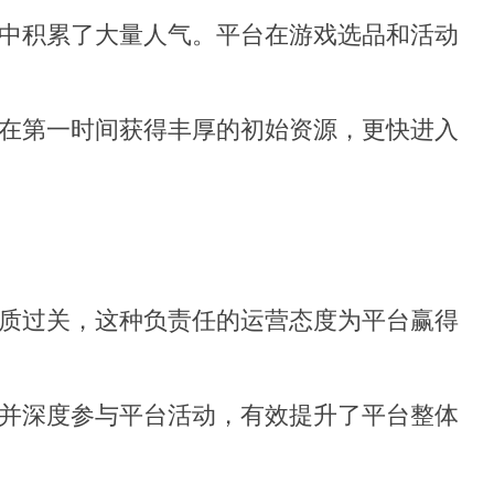
中积累了大量人气。平台在游戏选品和活动
在第一时间获得丰厚的初始资源，更快进入
质过关，这种负责任的运营态度为平台赢得
并深度参与平台活动，有效提升了平台整体