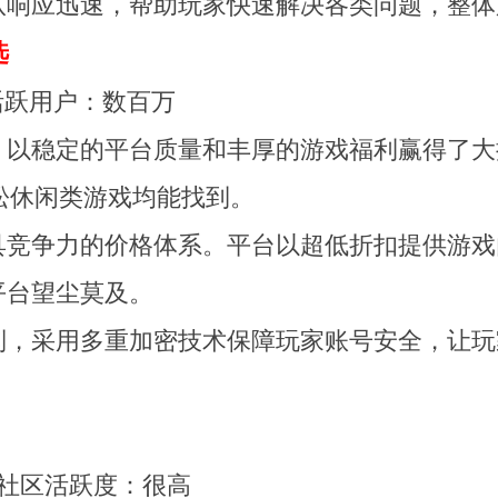
队响应迅速，帮助玩家快速解决各类问题，整体
选
 活跃用户：数百万
，以稳定的平台质量和丰厚的游戏福利赢得了大
松休闲类游戏均能找到。
具竞争力的价格体系。平台以超低折扣提供游戏
平台望尘莫及。
制，采用多重加密技术保障玩家账号安全，让玩
 社区活跃度：很高