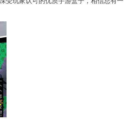
深受玩家认可的优质手游盒子，相信总有一