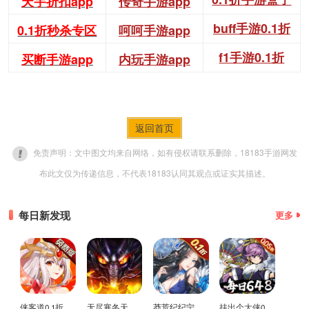
天宇折扣app
传奇手游app
buff手游0.1折
0.1折秒杀专区
呵呵手游app
f1手游0.1折
买断手游app
内玩手游app
返回首页
免责声明：文中图文均来自网络，如有侵权请联系删除，18183手游网发
布此文仅为传递信息，不代表18183认同其观点或证实其描述。
每日新发现
更多
侠客道0.1折变态版
无尽寒冬天蛇新春送礼版
莽荒纪纪宁传奇0.1折送无限连抽版
挂出个大侠0.05折免单福利版