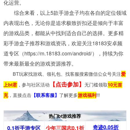
化运营。
综合来看，以上5款手游盒子均在各自的定位领域
内表现出色，无论你是追求极致折扣还是倾向于丰富
的游戏品类，都能从中找到适合自己的选择。更多精
彩手游盒子推荐和游戏资讯，欢迎关注18183安卓频
道专区（https://m.18183.com/android/），持续为你
带来最新最全的游戏资源推荐。
BT玩家找游戏、领礼包、找客服搜索微信公众号关注
爱
【点击参加】
上bt君
，参与社区活动
无门槛领取
10元首
充
，直接点击
【联系客服】
了解更多
游戏福利
!!!
热门bt游戏推荐
奇迹0.05折
0.1折手游专区
少年三国志0.1折