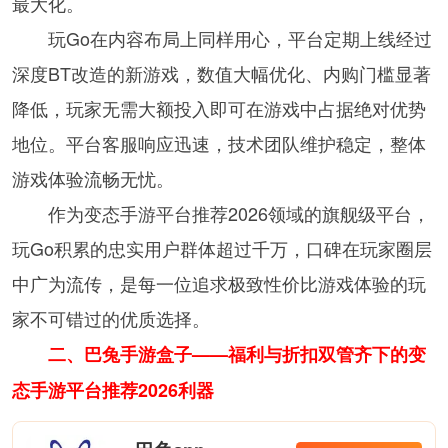
最大化。
玩Go在内容布局上同样用心，平台定期上线经过
深度BT改造的新游戏，数值大幅优化、内购门槛显著
降低，玩家无需大额投入即可在游戏中占据绝对优势
地位。平台客服响应迅速，技术团队维护稳定，整体
游戏体验流畅无忧。
作为变态手游平台推荐2026领域的旗舰级平台，
玩Go积累的忠实用户群体超过千万，口碑在玩家圈层
中广为流传，是每一位追求极致性价比游戏体验的玩
家不可错过的优质选择。
二、巴兔手游盒子——福利与折扣双管齐下的变
态手游平台推荐2026利器