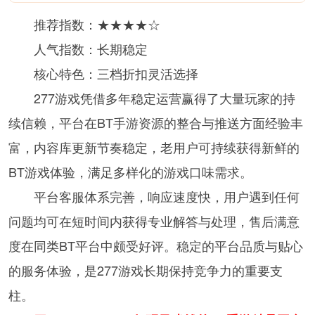
推荐指数：★★★★☆
人气指数：长期稳定
核心特色：三档折扣灵活选择
277游戏凭借多年稳定运营赢得了大量玩家的持
续信赖，平台在BT手游资源的整合与推送方面经验丰
富，内容库更新节奏稳定，老用户可持续获得新鲜的
BT游戏体验，满足多样化的游戏口味需求。
平台客服体系完善，响应速度快，用户遇到任何
问题均可在短时间内获得专业解答与处理，售后满意
度在同类BT平台中颇受好评。稳定的平台品质与贴心
的服务体验，是277游戏长期保持竞争力的重要支
柱。