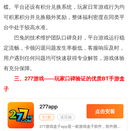
槛。平台还设有积分兑换系统，玩家日常游戏行为均
可积累积分并兑换额外奖励，整体福利密度在同类平
台中处于较高水准。
巴兔的技术维护团队口碑良好，平台游戏运行稳
定流畅，卡顿闪退问题发生率极低，客服响应及时，
用户遇到任何问题均可快速获得专业解答，游戏体验
有充分保障。
三、277游戏——玩家口碑验证的优质BT手游盒
子
277app
点击安装
0.1折
送百抽
277游戏盒子app是一款游戏盒子软件，软件拥有BT版手游、破解版手机游戏、满vip手机游戏等诸多游戏资源，可以帮助玩家更轻松激情玩转游戏，喜欢的朋友欢迎前来下载。