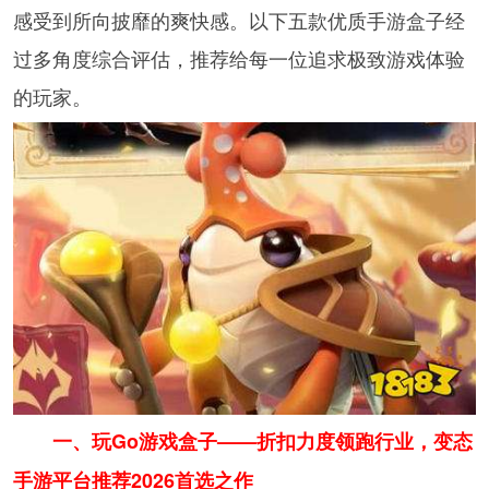
感受到所向披靡的爽快感。以下五款优质手游盒子经
过多角度综合评估，推荐给每一位追求极致游戏体验
的玩家。
一、玩Go游戏盒子——折扣力度领跑行业，变态
手游平台推荐2026首选之作