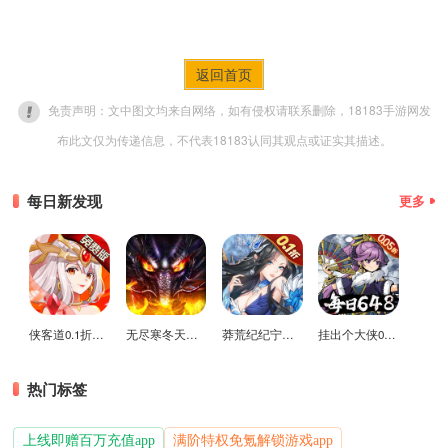
返回首页
免责声明：文中图文均来自网络，如有侵权请联系删除，18183手游网发
布此文仅为传递信息，不代表18183认同其观点或证实其描述。
每日新发现
更多
侠客道0.1折变态版
无尽寒冬天蛇新春送礼版
莽荒纪纪宁传奇0.1折送无限连抽版
挂出个大侠0.05折免单福利版
热门标签
上线即赠百万充值app
满阶特权免氪解锁游戏app