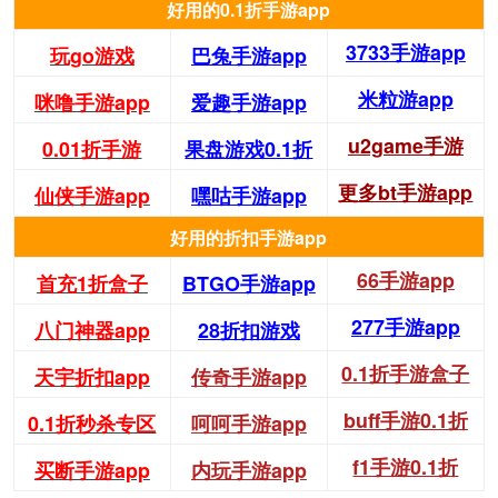
好用的0.1折手游app
3733手游app
玩go游戏
巴兔手游app
米粒游app
咪噜手游app
爱趣手游app
u2game手游
0.01折手游
果盘游戏0.1折
更多bt手游app
仙侠手游app
嘿咕手游app
好用的折扣手游app
66手游app
首充1折盒子
BTGO手游app
277手游app
八门神器app
28折扣游戏
0.1折手游盒子
天宇折扣app
传奇手游app
buff手游0.1折
0.1折秒杀专区
呵呵手游app
f1手游0.1折
买断手游app
内玩手游app