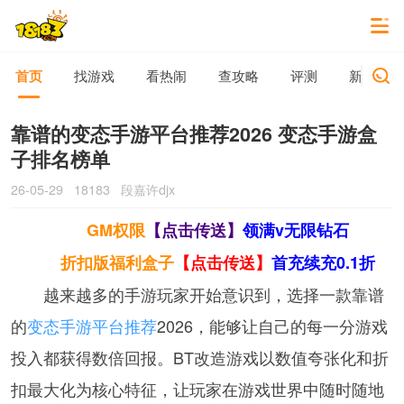
首页
找游戏
看热闹
查攻略
评测
新游动态
靠谱的变态手游平台推荐2026 变态手游盒
子排名榜单
26-05-29
18183
段嘉许djx
GM权限
【点击传送】
领满v无限钻石
折扣版福利盒子
【点击传送】
首充续充0.1折
越来越多的手游玩家开始意识到，选择一款靠谱
的
变态手游平台推荐
2026，能够让自己的每一分游戏
投入都获得数倍回报。BT改造游戏以数值夸张化和折
扣最大化为核心特征，让玩家在游戏世界中随时随地