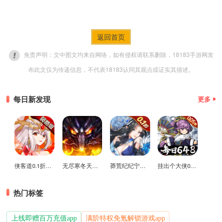
返回首页
免责声明：文中图文均来自网络，如有侵权请联系删除，18183手游网发
布此文仅为传递信息，不代表18183认同其观点或证实其描述。
每日新发现
更多
侠客道0.1折变态版
无尽寒冬天蛇新春送礼版
莽荒纪纪宁传奇0.1折送无限连抽版
挂出个大侠0.05折免单福利版
热门标签
上线即赠百万充值app
满阶特权免氪解锁游戏app