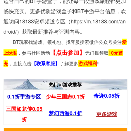
适合自己的BT手游盒子，能让每一段游戏旅程都更加
畅快充实。更多优质游戏盒子和BT手游平台信息，欢
迎访问18183安卓频道专区（https://m.18183.com/an
droid/）获取最新推荐与评测内容。
BT玩家找游戏、领礼包、找客服搜索微信公众号关注
爱
【点击参加】
上bt君
，参与社区活动
无门槛领取
10元首
充
，直接点击
【联系客服】
了解更多
游戏福利
!!!
热门bt游戏推荐
奇迹0.05折
0.1折手游专区
少年三国志0.1折
三国如龙传0.05
梦幻西游0.1折
更多游戏
折