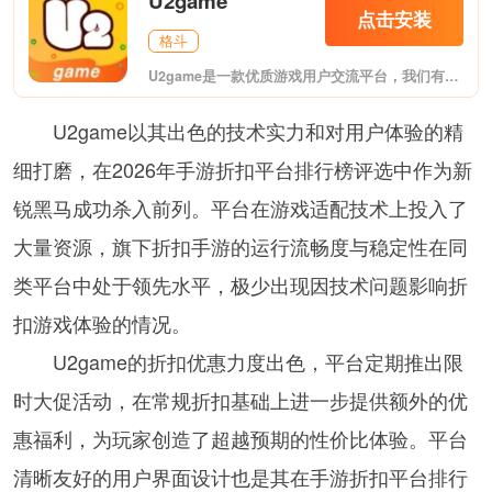
U2game
点击安装
格斗
U2game是一款优质游戏用户交流平台，我们有优质的游戏社区，每日优质的游戏推荐，拥有免费游戏、大型游戏和中文游戏三大特色，对于手游玩家而言是一个绝好的休闲好去处!
U2game以其出色的技术实力和对用户体验的精
细打磨，在2026年手游折扣平台排行榜评选中作为新
锐黑马成功杀入前列。平台在游戏适配技术上投入了
大量资源，旗下折扣手游的运行流畅度与稳定性在同
类平台中处于领先水平，极少出现因技术问题影响折
扣游戏体验的情况。
U2game的折扣优惠力度出色，平台定期推出限
时大促活动，在常规折扣基础上进一步提供额外的优
惠福利，为玩家创造了超越预期的性价比体验。平台
清晰友好的用户界面设计也是其在手游折扣平台排行