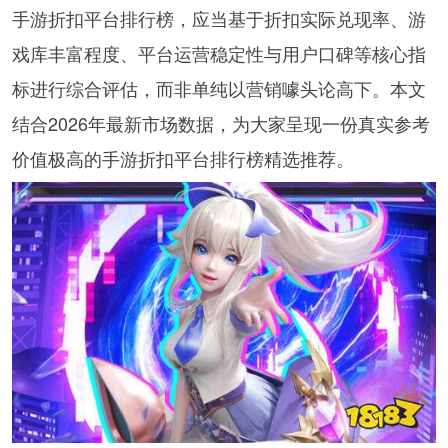
手游折扣平台排行榜，应当基于折扣实际兑现率、游
戏库丰富程度、平台运营稳定性与用户口碑等核心指
标进行综合评估，而非单纯以营销噱头论高下。本文
结合2026年最新市场数据，为大家呈现一份真实参考
价值极高的手游折扣平台排行榜精选推荐。