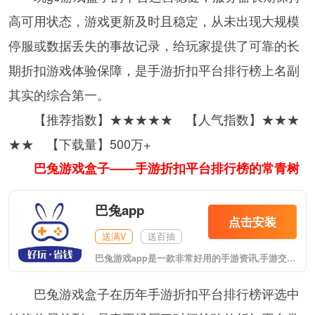
高可用状态，游戏更新及时且稳定，从未出现大规模
停服或数据丢失的事故记录，给玩家提供了可靠的长
期折扣游戏体验保障，是手游折扣平台排行榜上名副
其实的综合第一。
【推荐指数】★★★★★ 【人气指数】★★★
★★ 【下载量】500万+
巴兔游戏盒子——手游折扣平台排行榜的常青树
巴兔app
点击安装
送满V
送百抽
巴兔游戏app是一款非常好用的手游资讯,手游交易社区,在软件上支持玩家在线交易账号,在懂游戏APP上我们还可以看到非常多的最新的手游资讯,让你第一时间了解到游戏的版本变化,感兴趣的朋友赶紧下载使用吧!
巴兔游戏盒子在历年手游折扣平台排行榜评选中