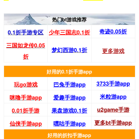
热门bt游戏推荐
奇迹0.05折
0.1折手游专区
少年三国志0.1折
三国如龙传0.05
梦幻西游0.1折
更多游戏
折
好用的0.1折手游app
3733手游app
玩go游戏
巴兔手游app
米粒游app
咪噜手游app
爱趣手游app
u2game手游
0.01折手游
果盘游戏0.1折
更多bt手游app
仙侠手游app
嘿咕手游app
好用的折扣手游app