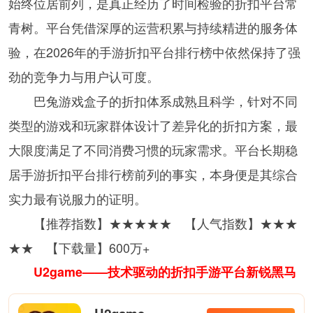
始终位居前列，是真正经历了时间检验的折扣平台常
青树。平台凭借深厚的运营积累与持续精进的服务体
验，在2026年的手游折扣平台排行榜中依然保持了强
劲的竞争力与用户认可度。
巴兔游戏盒子的折扣体系成熟且科学，针对不同
类型的游戏和玩家群体设计了差异化的折扣方案，最
大限度满足了不同消费习惯的玩家需求。平台长期稳
居手游折扣平台排行榜前列的事实，本身便是其综合
实力最有说服力的证明。
【推荐指数】★★★★★ 【人气指数】★★★
★★ 【下载量】600万+
U2game——技术驱动的折扣手游平台新锐黑马