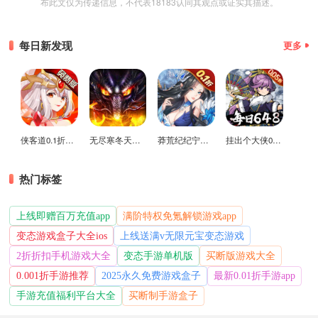
布此文仅为传递信息，不代表18183认同其观点或证实其描述。
每日新发现
更多
侠客道0.1折变态版
无尽寒冬天蛇新春送礼版
莽荒纪纪宁传奇0.1折送无限连抽版
挂出个大侠0.05折免单福利版
热门标签
上线即赠百万充值app
满阶特权免氪解锁游戏app
变态游戏盒子大全ios
上线送满v无限元宝变态游戏
2折折扣手机游戏大全
变态手游单机版
买断版游戏大全
0.001折手游推荐
2025永久免费游戏盒子
最新0.01折手游app
手游充值福利平台大全
买断制手游盒子