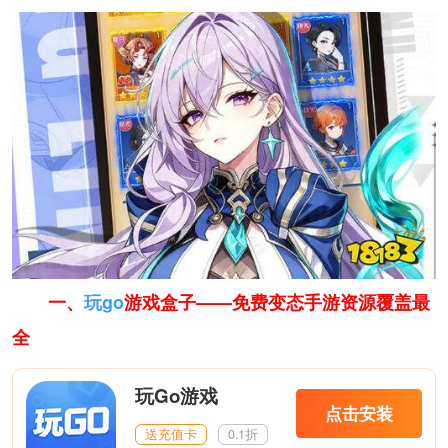
一、
玩go
游戏盒子——免费变态手游资源覆盖最
全
玩Go游戏
点击安装
送充值卡
0.1折