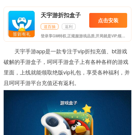
天宇游折扣盒子
点击安装
送百抽
返利
登录享GM特权,正规服游戏品质,开局就是VIP,领海量元宝钻石,首充也能当大佬,少花钱也能玩的爽!天宇游折扣盒子是一款手机游戏下载一站式手游服务平台，,全网游戏充值折扣这里都有。
天宇手游app是一款专注于vip折扣充值、bt游戏
破解的手游盒子，呵呵手游盒子上有各种各样的游戏
里面，上线就能领取绝版vip礼包，享受各种福利，并
且呵呵手游平台充值还有返利。