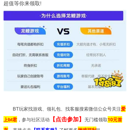
超值等你来领取!
BT玩家找游戏、领礼包、找客服搜索微信公众号关注
爱
【点击参加】
上bt君
，参与社区活动
无门槛领取
10元首
充
，直接点击
【联系客服】
了解更多
游戏福利
!!!