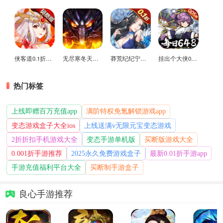
侠客道0.1折变态版
无尽寒冬天蛇新春送礼版
莽荒纪纪宁传奇0.1折送无限连抽版
挂出个大侠0.05折免单福利版
热门标签
上线即赠百万充值app
满阶特权免氪解锁游戏app
变态游戏盒子大全ios
上线送满v无限元宝变态游戏
2折折扣手机游戏大全
变态手游单机版
买断版游戏大全
0.001折手游推荐
2025永久免费游戏盒子
最新0.01折手游app
手游充值福利平台大全
买断制手游盒子
良心手游推荐